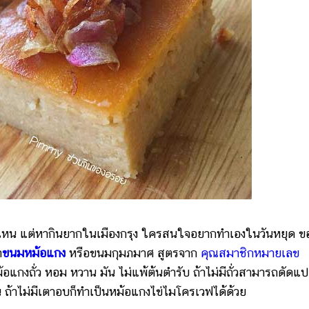
หน แต่หากินยากในเมืองกรุง ใครสนใจอยากทำเองในวันหยุด ข
ำ
ขนมหม้อแกง
หรือขนมกุมภมาศ สูตรจาก
คุณสมาชิกหมายเลข
อแกงถั่ว หอม หวาน มัน ไม่แพ้ต้นตำรับ ถ้าไม่มีถั่วสามารถดัดแ
น ถ้าไม่มีเตาอบก็ทำเป็นหม้อแกงไข่ไมโครเวฟได้ด้วย