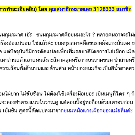
การทำละเอียดยิบ) โดย
คุณสมาชิกหมายเลข 3128333 สมาชิก
กุมภมาศ เอ๊ะ ! ขนมกุมภมาศคือขนมอะไร ? หลายคนอาจจะไม่ค
นคงร้องอ๋อแน่นอน ใช่แล้วค่ะ ขนมกุมภมาศคือขนมหม้อแกงนั่นเอง 
ล แต่ปัจจุบันก็มีการดัดแปลงเพื่อเพิ่มรสชาติโดยการใส่เผือก เม็ด
ยเตาถ่านแล้วเอาแผ่นสังกะสีมาคลุมหรือวางบนถาดขนม นำถ่านหร
บความร้อนทั้งด้านบนและด้านล่าง หน้าของขนมก็จะเป็นสีน้ำตาลส
ก ไม่ซับซ้อน ไม่ต้องใช้เครื่องมือเยอะ เป็นเมนูที่ใคร ๆ ก็
จะลองทำตามแบบโบราณดู แต่ตอนนี้อยู่หอก็อบด้วยเตาอบก่อน
 เข้มข้น สูตรนี้ดัดแปลงมาจาก
ขนมหม้อแกงเผือกของแม่สลิ่มค่ะ