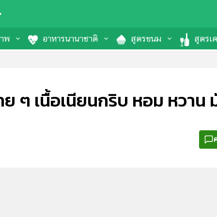
ภาพ
อาหารนานาชาติ
สูตรขนม
สูตรเคร
ย ๆ เนื้อเนียนกริบ หอม หวาน ม
ค