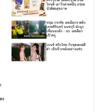
ผงปรุงรส ไม่มีผงชูรส ยี่ห้อ
ไหนดี เอาใจสายคลีน อร่อย
นัวดีต่อสุขภาพ
หนุ่ม กรรชัย เผยมือกราดยิง
เทพศิรินทร์ นนทบุรี มักถูก
เพื่อนแกล้ง - นร. เผยล็อก
เป้าครู
เบนซ์ พริกไทย กับชุดเดรสสี
ดำ เห็นข้างหลังอย่างแซ่บ
อ
ปลง