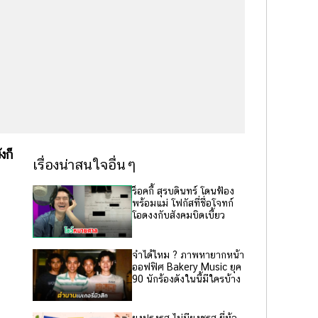
งก็
เรื่องน่าสนใจอื่นๆ
ร็อคกี้ สุรบดินทร์ โดนฟ้อง
พร้อมแม่ โฟกัสที่ชื่อโจทก์
โอดงงกับสังคมบิดเบี้ยว
จำได้ไหม ? ภาพหายากหน้า
ออฟฟิศ Bakery Music ยุค
90 นักร้องดังในนี้มีใครบ้าง