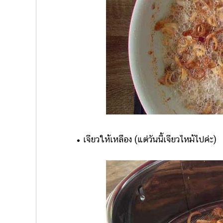
• เจียวให้เหลือง (แต่วันนี้เจียวไหม้ไปค่ะ)