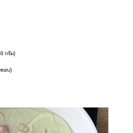
0 กรัม)
มชอบ)