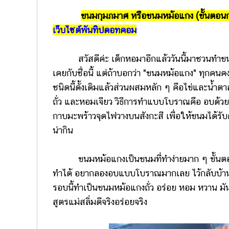
ขนมกุมภมาศ หรือขนมหม้อแกง (ขั้นตอน
เว็บไซต์พันทิปดอทคอม
สวัสดีค่ะ เด็กหอมาอีกแล้ววันนี้มาชวนทำขนม
เคยกับชื่อนี้ แต่ถ้าบอกว่า "ขนมหม้อแกง" ทุกค
ชนิดนี้ดั้งเดิมแล้วส่วนผสมหลัก ๆ คือไข่และน้ำตา
ถั่ว และหอมเจียว วิธีการทำแบบโบราณคือ อบด้ว
กาบมะพร้าวจุดไฟวางบนสังกะสี เพื่อให้ขนมได้รั
น่ากิน
ขนมหม้อแกงเป็นขนมที่ทำง่ายมาก ๆ ขั้นตอนไม่ยา
ทำได้ อยากลองอบแบบโบราณมากเลย ไว้กลับบ้าน
รอบนี้ทำเป็นขนมหม้อแกงถั่ว อร่อย หอม หวาน มัน
สูตรแม่สลิ่มดีจริงอร่อยจริง