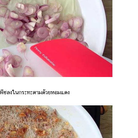
ันพืชลงในกระทะตามด้วยหอมแดง