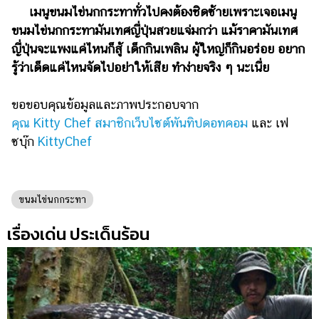
เมนูขนมไข่นกกระทาทั่วไปคงต้องชิดซ้ายเพราะเจอเมนู
ขนมไข่นกกระทามันเทศญี่ปุ่นสวยแจ่มกว่า แม้ราคามันเทศ
ญี่ปุ่นจะแพงแค่ไหนก็สู้ เด็กกินเพลิน ผู้ใหญ่ก็กินอร่อย อยาก
รู้ว่าเด็ดแค่ไหนจัดไปอย่าให้เสีย ทำง่ายจริง ๆ นะเนี่ย
ขอขอบคุณข้อมูลและภาพประกอบจาก
คุณ Kitty Chef สมาชิกเว็บไซต์พันทิปดอทคอม
และ เฟ
ซบุ๊ก
KittyChef
ขนมไข่นกกระทา
เรื่องเด่น ประเด็นร้อน