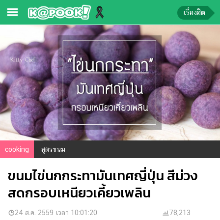
เรื่องฮิต
ข่าว-
ความ
รู้
ข่าว
ข่าว
บันเทิง
ตรวจ
cooking
สูตรขนม
หวย
ขนมไข่นกกระทามันเทศญี่ปุ่น สีม่วง
ผล
บอล
สดกรอบเหนียวเคี้ยวเพลิน
สด
การ
24 ส.ค. 2559 เวลา 10:01:20
78,213