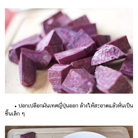
ออนไลน์
ติดต่อ
โฆษณา
แจ้ง
ปัญหา
ร่วม
งาน
กับ
เรา
• ปอกเปลือกมันเทศญี่ปุ่นออก ล้างให้สะอาดแล้วหั่นเป็น
ชิ้นเล็ก ๆ