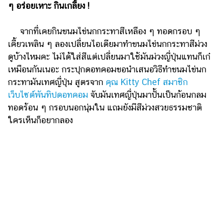
ไตล์
ๆ อร่อยเหาะ กินเกลี้ยง !
ดูด
จากที่เคยกินขนมไข่นกกระทาสีเหลือง ๆ ทอดกรอบ ๆ
วง
เคี้ยวเพลิน ๆ ลองเปลี่ยนไอเดียมาทำขนมไข่นกกระทาสีม่วง
ผู้
ดูบ้างไหมคะ ไม่ได้ใส่สีแต่เปลี่ยนมาใช้มันม่วงญี่ปุ่นแทนก็เก๋
หญิง
เหมือนกันเนอะ กระปุกดอทคอมขอนำเสนอวิธีทำขนมไข่นก
กระทามันเทศญี่ปุ่น สูตรจาก
คุณ Kitty Chef สมาชิก
ผู้ชาย
เว็บไซต์พันทิปดอทคอม
จับมันเทศญี่ปุ่นมาปั้นเป็นก้อนกลม
สุขภาพ
ทอดร้อน ๆ กรอบนอกนุ่มใน แถมยังมีสีม่วงสวยธรรมชาติ
ใครเห็นก็อยากลอง
ท่อง
เที่ยว
สูตร
อาหาร
ง่ายๆ
ช้อป
ปิ้ง