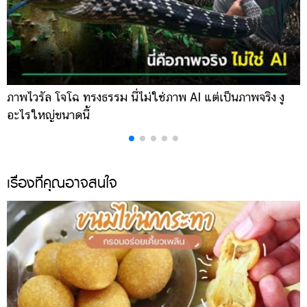
ภาพไวรัล โจโฉ ทรงธรรม นี่ไม่ใช่ภาพ AI แต่เป็นภาพจริง งู
ก
อะไรใหญ่ขนาดนี้
โ
เรื่องที่คุณอาจสนใจ