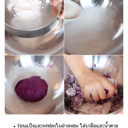
• ร่อนแป้งและผงฟูลงในอ่างผสม ใส่เกลือและน้ำตาล