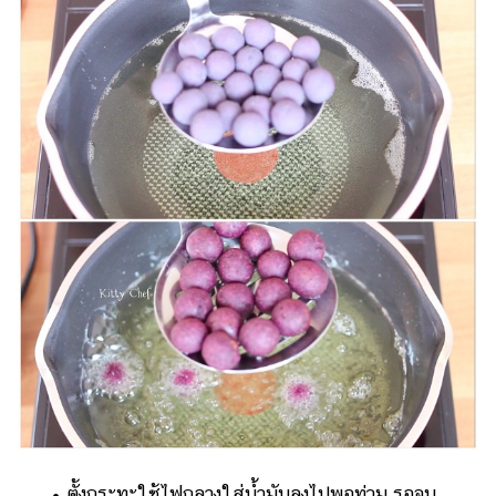
• ตั้งกระทะใช้ไฟกลางใส่น้ำมันลงไปพอท่วม รอจน