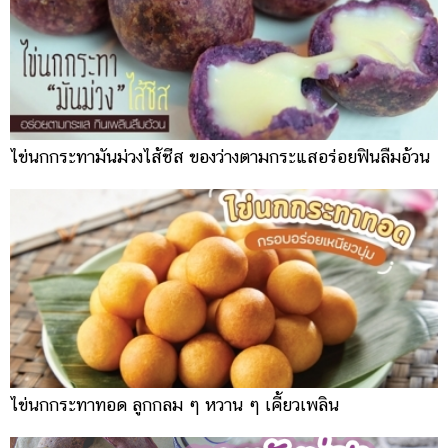
ไข่นกกระทามันม่วงไส้ชีส ของว่างตามกระแสอร่อยฟินลืมอ้วน
ไข่นกกระทาทอด ลูกกลม ๆ หวาน ๆ เคี้ยวเพลิน