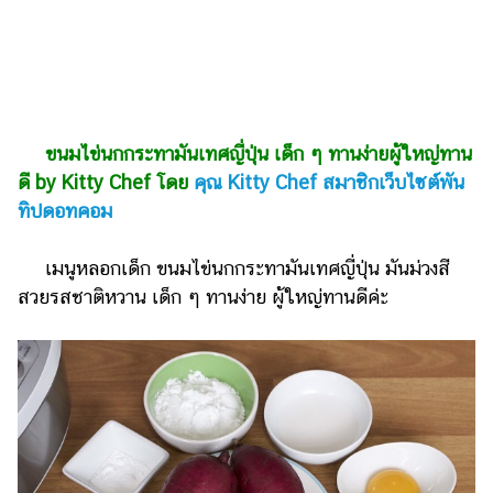
รถยนต์
บ้าน
และ
การ
ตกแต่ง
ขนมไข่นกกระทามันเทศญี่ปุ่น เด็ก ๆ ทานง่ายผู้ใหญ่ทาน
ดี by Kitty Chef โดย
คุณ Kitty Chef สมาชิกเว็บไซต์พัน
มือ
ทิปดอทคอม
ถือ
ราคา
เมนูหลอกเด็ก ขนมไข่นกกระทามันเทศญี่ปุ่น มันม่วงสี
ทอง
สวยรสชาติหวาน เด็ก ๆ ทานง่าย ผู้ใหญ่ทานดีค่ะ
ราคา
น้ำมัน
วา
ไร
ตี้