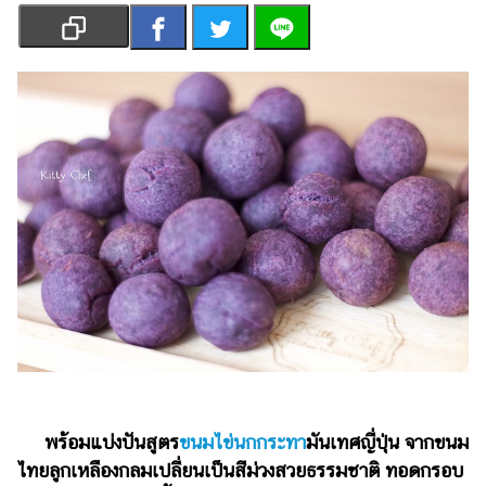
เงิน
การ
ศึกษา
บันเทิง
รูปภาพ
ดู
หนัง
Music
Station
ละคร
บันเทิง
เกาหลี
พร้อมแบ่งปันสูตร
ขนมไข่นกกระทา
มันเทศญี่ปุ่น จากขนม
ไลฟ์
ไทยลูกเหลืองกลมเปลี่ยนเป็นสีม่วงสวยธรรมชาติ ทอดกรอบ