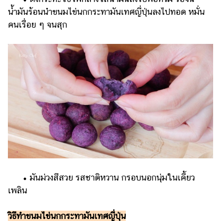
น้ำมันร้อนนำขนมไข่นกกระทามันเทศญี่ปุ่นลงไปทอด หมั่น
คนเรื่อย ๆ จนสุก
• มันม่วงสีสวย รสชาติหวาน กรอบนอกนุ่มในเคี้ยว
เพลิน
วิธีทำขนมไข่นกกระทามันเทศญี่ปุ่น