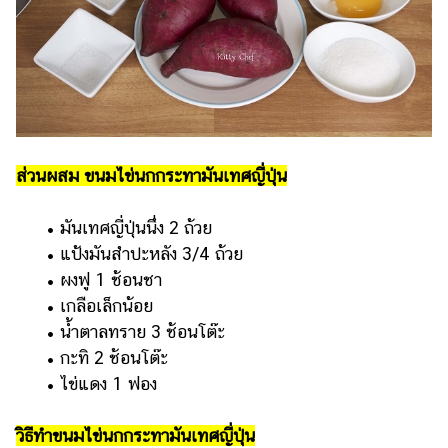
แต่งงาน
แม่
และ
เด็ก
สัตว์
เลี้ยง
ส่วนผสม ขนมไข่นกกระทามันเทศญี่ปุ่น
Infographic
• มันเทศญี่ปุ่นนึ่ง 2 ถ้วย
บริการ
• แป้งมันสำปะหลัง 3/4 ถ้วย
• ผงฟู 1 ช้อนชา
แอปฯ
• เกลือเล็กน้อย
กระปุก
• น้ำตาลทราย 3 ช้อนโต๊ะ
คอร์ส
• กะทิ 2 ช้อนโต๊ะ
ออนไลน์
• ไข่แดง 1 ฟอง
เรียน
เลข
วิธีทำขนมไข่นกกระทามันเทศญี่ปุ่น