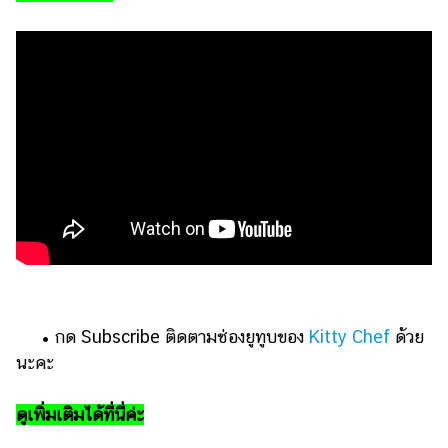
ออนไลน์
ติดต่อ
โฆษณา
แจ้ง
ปัญหา
ร่วม
งาน
กับ
เรา
• กด Subscribe ติดตามช่องยูทูบของ
Kitty Chef
ด้วย
นะคะ
ดูเพิ่มเติมได้ที่นี่ค่ะ