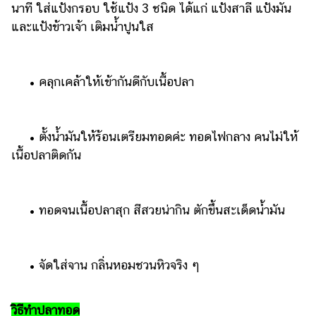
นาที ใส่แป้งกรอบ ใช้แป้ง 3 ชนิด ได้แก่ แป้งสาลี แป้งมัน
แต่งงาน
และแป้งข้าวเจ้า เติมน้ำปูนใส
แม่
และ
เด็ก
• คลุกเคล้าให้เข้ากันดีกับเนื้อปลา
สัตว์
เลี้ยง
• ตั้งน้ำมันให้ร้อนเตรียมทอดค่ะ ทอดไฟกลาง คนไม่ให้
Infographic
เนื้อปลาติดกัน
บริการ
แอปฯ
• ทอดจนเนื้อปลาสุก สีสวยน่ากิน ตักขึ้นสะเด็ดน้ำมัน
กระปุก
คอร์ส
ออนไลน์
• จัดใส่จาน กลิ่นหอมชวนหิวจริง ๆ
เรียน
เลข
วิธีทำปลาทอด