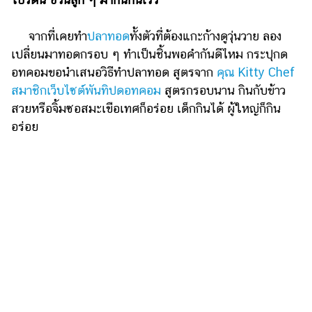
เงิน
การ
จากที่เคยทำ
ปลาทอด
ทั้งตัวที่ต้องแกะก้างดูวุ่นวาย ลอง
ศึกษา
เปลี่ยนมาทอดกรอบ ๆ ทำเป็นชิ้นพอคำกันดีไหม กระปุกด
อทคอมขอนำเสนอวิธีทำปลาทอด สูตรจาก
คุณ Kitty Chef
บันเทิง
สมาชิกเว็บไซต์พันทิปดอทคอม
สูตรกรอบนาน กินกับข้าว
สวยหรือจิ้มซอสมะเขือเทศก็อร่อย เด็กกินได้ ผู้ใหญ่ก็กิน
รูปภาพ
อร่อย
ดู
หนัง
Music
Station
ละคร
บันเทิง
เกาหลี
ไลฟ์