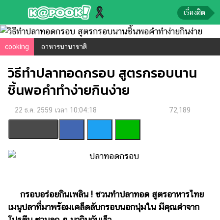
เรื่องฮิต
ข่าว-
cooking
อาหารนานาชาติ
ความ
วิธีทำปลาทอดกรอบ สูตรกรอบนาน
รู้
ชิ้นพอคำทำง่ายกินง่าย
ข่าว
22 ธ.ค. 2559 เวลา 10:04:18
72,189
ข่าว
บันเทิง
ตรวจ
หวย
ผล
บอล
สด
กรอบอร่อยกินเพลิน ! ชวนทำปลาทอด สูตรอาหารไทย
เมนูปลาที่มาพร้อมเคล็ดลับกรอบนอกนุ่มใน มีคุณค่าจาก
การ
โปรตีน ชวนลูก ๆ มากินกันเร็ว