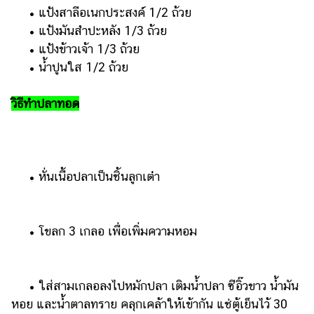
• แป้งสาลีอเนกประสงค์ 1/2 ถ้วย
รถยนต์
• แป้งมันสำปะหลัง 1/3 ถ้วย
บ้าน
• แป้งข้าวเจ้า 1/3 ถ้วย
และ
• น้ำปูนใส 1/2 ถ้วย
การ
ตกแต่ง
วิธีทำปลาทอด
มือ
ถือ
ราคา
• หั่นเนื้อปลาเป็นชิ้นลูกเต๋า
ทอง
ราคา
น้ำมัน
• โขลก 3 เกลอ เพื่อเพิ่มความหอม
วา
ไร
• ใส่สามเกลอลงไปหมักปลา เติมน้ำปลา ซีอิ๊วขาว น้ำมัน
ตี้
หอย และน้ำตาลทราย คลุกเคล้าให้เข้ากัน แช่ตู้เย็นไว้ 30