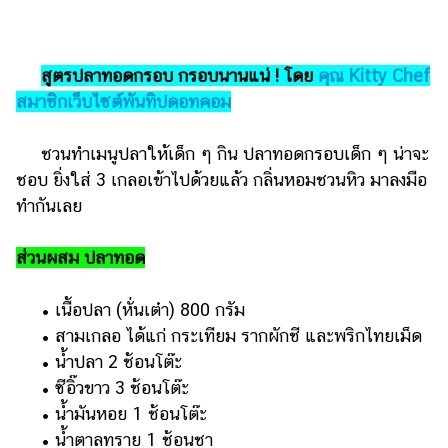
ไตล์
ดูด
วง
สูตรปลาทอดกรอบ กรอบนานแน่ ! โดย
คุณ Kitty Chef
สมาชิกเว็บไซต์พันทิปดอทคอม
ผู้
หญิง
ชวนทำเมนูปลาให้เด็ก ๆ กิน ปลาทอดกรอบเด็ก ๆ น่าจะ
ผู้ชาย
ชอบ ยิ่งใส่ 3 เกลอเข้าไปด้วยแล้ว กลิ่นหอมชวนหิว มาลงมือ
ทำกันเลย
สุขภาพ
ท่อง
ส่วนผสม ปลาทอด
เที่ยว
• เนื้อปลา (หั่นเต๋า) 800 กรัม
สูตร
อาหาร
• สามเกลอ ได้แก่ กระเทียม รากผักชี และพริกไทยเม็ด
ง่ายๆ
• น้ำปลา 2 ช้อนโต๊ะ
• ซีอิ๊วขาว 3 ช้อนโต๊ะ
ช้อป
• น้ำมันหอย 1 ช้อนโต๊ะ
ปิ้ง
• น้ำตาลทราย 1 ช้อนชา