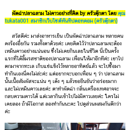
รถยนต์
ผัดฉ่าปลาฉลาม ไม่คาวอย่างที่คิด by ครัวตุ๊กตา โดย
คุณ
บ้าน
tukata001 สมาชิกเว็บไซต์พันทิปดอทคอม (ครัวตุ๊กตา)
และ
การ
สวัสดีค่ะ มาส่งอาหารเย็น เป็นผัดฉ่าปลาฉลาม หลายคน
ตกแต่ง
คงร้องอึ๋ยกัน รวมทั้งตาด้วยค่ะ เคยคิดไว้ว่าปลาฉลามจะต้อง
มือ
เหม็นคาวอย่างแน่นอน ซึ่งไม่เคยกินเลยในชีวิต นี่เป็นครั้ง
ถือ
แรกที่ได้ลิ้มรสชาติของปลาฉลาม เพื่อนให้มาอีกทีค่ะ เขาไป
ตกมาจากทะเล เก็บแช่แข็งไว้หลายอาทิตย์แล้ว จะไปซื้อมา
ราคา
ทอง
ทำกินเองนี่คงไม่ล่ะค่ะ แต่อยากจะบอกเพื่อน ๆ ว่า ปลาฉลาม
นั้นเนื้อสัมผัสจะแน่น ๆ เด้ง ๆ แล้วขอยืนยันว่าอร่อยมาก
ราคา
และไม่เหม็นคาวเลยค่ะ ตาทำผัดฉ่า กลิ่นเครื่องเทศอาจจะ
น้ำมัน
กลบความคาวได้ แต่เวลากินเข้าไปไม่มีคาวเลยค่ะ ใครไม่
วา
เคยลอง ถ้ามีโอกาส ลองทำกันนะคะ ไปดูส่วนผสมกันดีกว่า
ค่ะ
ไร
ตี้