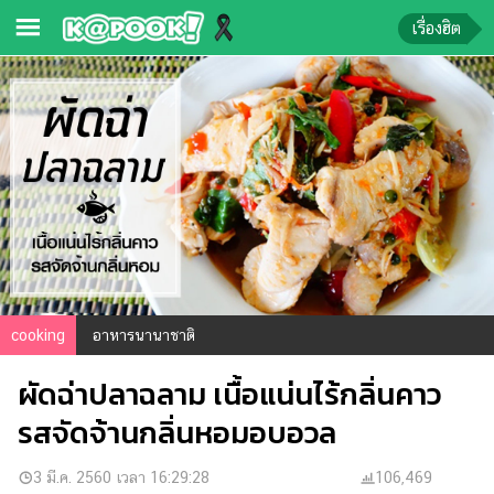
เรื่องฮิต
ข่าว-
ความ
รู้
ข่าว
ข่าว
บันเทิง
ตรวจ
cooking
อาหารนานาชาติ
หวย
ผัดฉ่าปลาฉลาม เนื้อแน่นไร้กลิ่นคาว
ผล
บอล
รสจัดจ้านกลิ่นหอมอบอวล
สด
การ
3 มี.ค. 2560 เวลา 16:29:28
106,469