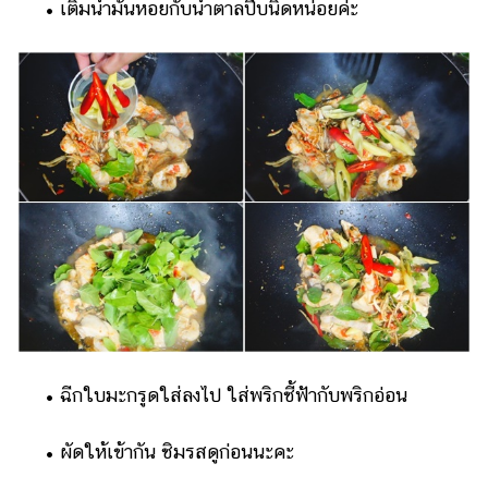
• เติมน้ำมันหอยกับน้ำตาลปี๊บนิดหน่อยค่ะ
• ฉีกใบมะกรูดใส่ลงไป ใส่พริกชี้ฟ้ากับพริกอ่อน
• ผัดให้เข้ากัน ชิมรสดูก่อนนะคะ