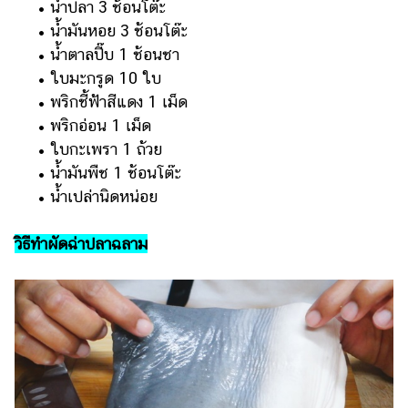
ออนไลน์
• น้ำปลา 3 ช้อนโต๊ะ
• น้ำมันหอย 3 ช้อนโต๊ะ
ติดต่อ
• น้ำตาลปี๊บ 1 ช้อนชา
โฆษณา
• ใบมะกรูด 10 ใบ
แจ้ง
• พริกชี้ฟ้าสีแดง 1 เม็ด
ปัญหา
• พริกอ่อน 1 เม็ด
• ใบกะเพรา 1 ถ้วย
ร่วม
งาน
• น้ำมันพืช 1 ช้อนโต๊ะ
กับ
• น้ำเปล่านิดหน่อย
เรา
วิธีทำผัดฉ่าปลาฉลาม