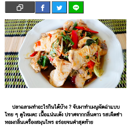
เงิน
การ
ศึกษา
บันเทิง
รูปภาพ
ดู
หนัง
Music
Station
ละคร
บันเทิง
ปลาฉลามทำอะไรกินได้บ้าง ? จับมาทำเมนูผัดฉ่าแบบ
เกาหลี
ไทย ๆ ดูไหมคะ เนื้อแน่นเด้ง ปราศจากกลิ่นคาว รสเผ็ดซ่า
หอมกลิ่นเครื่องสมุนไพร อร่อยจนคำสุดท้าย
ไลฟ์