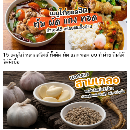
15 เมนูไก่ หลากสไตล์ ทั้งต้ม ผัด แกง ทอด อบ ทำง่าย กินได้
ไม่มีเบื่อ