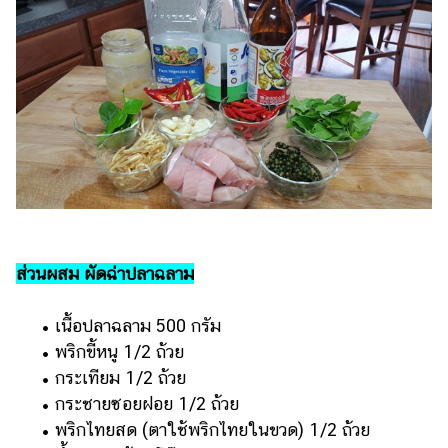
แต่งงาน
แม่
และ
เด็ก
สัตว์
เลี้ยง
Infographic
บริการ
ส่วนผสม ผัดฉ่าปลาฉลาม
แอปฯ
กระปุก
• เนื้อปลาฉลาม 500 กรัม
คอร์ส
• พริกขี้หนู 1/2 ถ้วย
ออนไลน์
• กระเทียม 1/2 ถ้วย
• กระชายซอยฝอย 1/2 ถ้วย
เรียน
• พริกไทยสด (ตาใช้พริกไทยในขวด) 1/2 ถ้วย
เลข