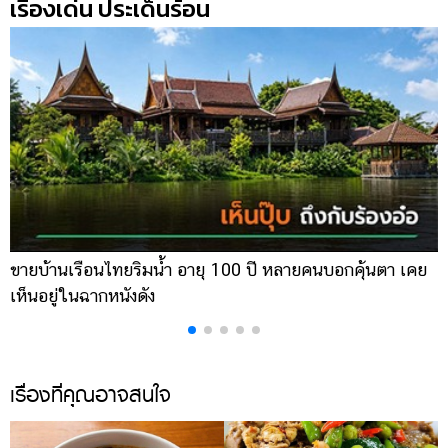
เรื่องเด่น ประเด็นร้อน
ขายบ้านเรือนไทยริมน้ำ อายุ 100 ปี หลายคนบอกคุ้นตา เคย
ผ
เห็นอยู่ในฉากหนังดัง
เ
เรื่องที่คุณอาจสนใจ