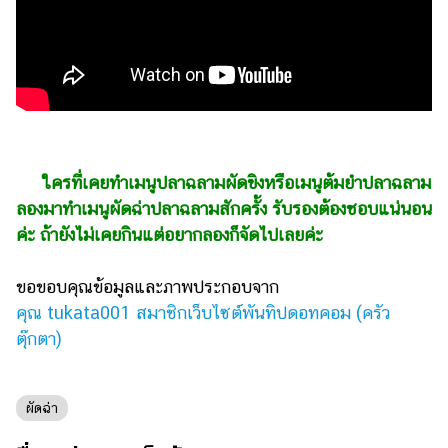
ใครที่เคยทำเมนูปลาฉลามผัดขิงหรือเมนูต้มยำปลาฉลาม
ลองมาทำเมนูผัดฉ่าปลาฉลามสักครั้ง รับรองต้องชอบแน่นอน
ค่ะ ถ้ายังไม่เคยกินแต่อยากลองก็จัดไปเลยค่ะ
ขอขอบคุณข้อมูลและภาพประกอบจาก
คุณ tukata001 สมาชิกเว็บไซต์พันทิปดอทคอม (ครัว
ตุ๊กตา)
ผัดฉ่า