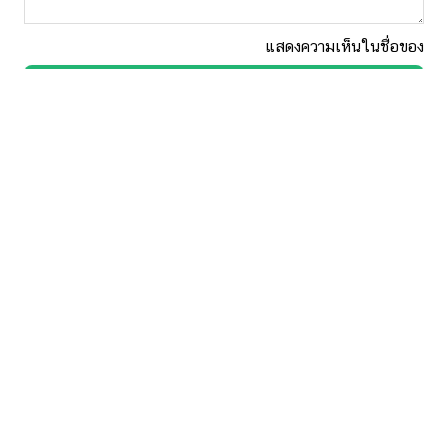
แสดงความเห็นในชื่อของ
โพสต์ความเห็น
พกกระปุกติดกระเป๋า
อัพเดตเรื่องราวสุดฮิต
สาระ บันเทิง ครบครัน
จับตาทุกสถานการณ์