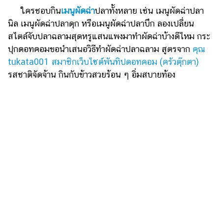
ไตล์
ใครชอบกิน
เมนูผัดฉ่า
ปลาทั้งหลาย เช่น เมนูผัดฉ่าปลา
นิล เมนูผัดฉ่าปลาดุก หรือเมนูผัดฉ่าปลาบึก ลองเปลี่ยน
ดูด
สไตล์จับปลาฉลามสุดหรูแสนแพงมาทำผัดฉ่าบ้างดีไหม กระ
วง
ปุกดอทคอมขอนำเสนอวิธีทำผัดฉ่าปลาฉลาม สูตรจาก
คุณ
ผู้
tukata001 สมาชิกเว็บไซต์พันทิปดอทคอม (ครัวตุ๊กตา)
หญิง
รสชาติจัดจ้าน กินกับข้าวสวยร้อน ๆ อิ่มสบายท้อง
ผู้ชาย
สุขภาพ
ท่อง
เที่ยว
สูตร
อาหาร
ง่ายๆ
ช้อป
ปิ้ง