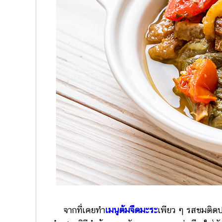
จากที่เคยทำ
เมนูต้มจืดมะระ
เพียว ๆ รสขมติดป