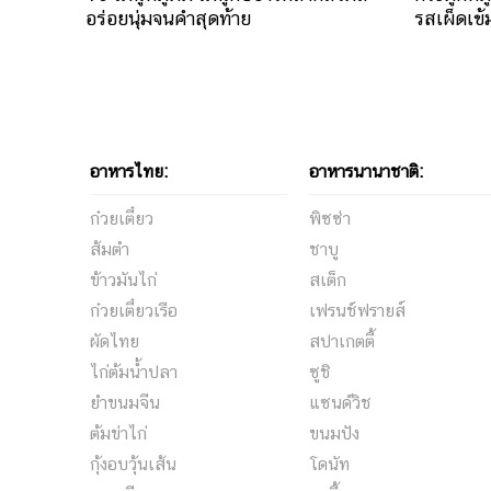
อร่อยนุ่มจนคำสุดท้าย
รสเผ็ดเข้
อาหารไทย:
อาหารนานาชาติ:
ก๋วยเตี๋ยว
พิซซ่า
ส้มตำ
ชาบู
ข้าวมันไก่
สเต็ก
ก๋วยเตี๋ยวเรือ
เฟรนช์ฟรายส์
ผัดไทย
สปาเกตตี้
ไก่ต้มน้ำปลา
ซูชิ
ยำขนมจีน
แซนด์วิช
ต้มข่าไก่
ขนมปัง
กุ้งอบวุ้นเส้น
โดนัท