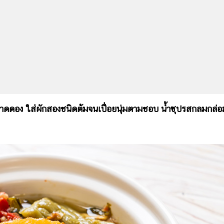
กกาดดอง ใส่ผักสองชนิดต้มจนเปื่อยนุ่มตามชอบ น้ำซุปรสกลมกล่อ