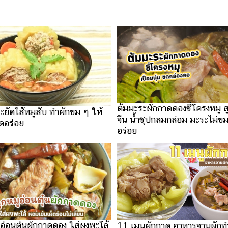
ต้มมะระผักกาดดองซี่โครงหมู ส
ะยัดไส้หมูสับ ทำผักขม ๆ ให้
จีน น้ำซุปกลมกล่อม มะระไม่ขม ยิ่
ุดอร่อย
อร่อย
อ่อนตุ๋นผักกาดดอง ใส่ผงพะโล้
11 เมนูผักกาด อาหารจานผักทำ