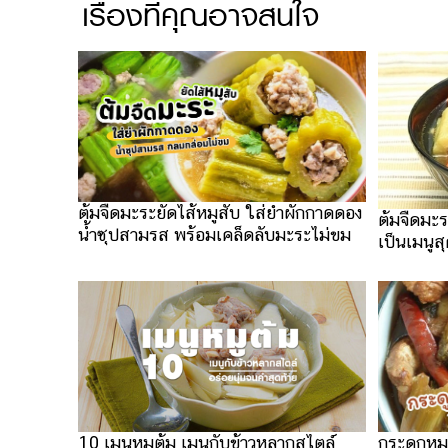
เรื่องที่คุณอาจสนใจ
ต้มจืดมะระยัดไส้หมูสับ ใส่ยำผักกาดดอง
ต้มจืดมะร
น้ำซุปสามรส พร้อมเคล็ดลับมะระไม่ขม
เป็นเมนูส
10 เมนูหมูต้ม เมนูกับข้าวหลากสไตล์
กระดูกหมู