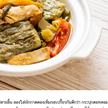
ลายลิ้น ลองใส่ผักกาดดองเพิ่มรสเปรี้ยวกันดีกว่า กระปุกดอทคอ