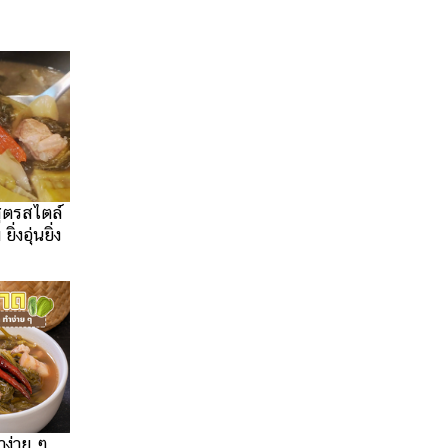
ูตรสไตล์
งอุ่นยิ่ง
ง่าย ๆ