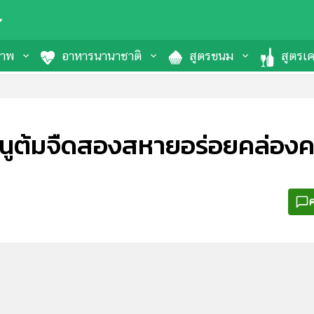
ภาพ
อาหารนานาชาติ
สูตรขนม
สูตรเคร
มนูต้มจืดสองสหายอร่อยคล่อง
ค