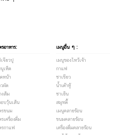
ตรอาหาร:
เมนูอื่น ๆ :
่เจียวปู
เมนูของไหว้เจ้า
นูเห็ด
กาแฟ
ดหน้า
ชาเขียว
าวผัด
น้ำเต้าหู้
กงส้ม
ชาเย็น
้งอบวุ้นเส้น
สมูทตี้
ูตรขนม
เมนูคลายร้อน
ตรเครื่องดื่ม
ขนมคลายร้อน
ูตรกาแฟ
เครื่องดื่มคลายร้อน