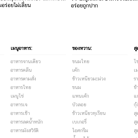
มอร่อยไม่เลี่ยน
อร่อยถูกปาก
เมนูอาหาร:
ของหวาน:
สู
อาหารจานเดียว
ขนมไทย
ไข
อาหารคลีน
เค้ก
เม
อาหารตามสั่ง
ข้าวเหนียวมะม่วง
รา
อาหารไทย
ขนม
ข้
เมนูไข่
แพนเค้ก
แ
อาหารเจ
บัวลอย
กุ
อาหารเช้า
ข้าวเหนียวทุเรียน
ส
อาหารลดน้ำหนัก
เบเกอรี่
สู
อาหารมังสวิรัติ
ไอศกรีม
ส