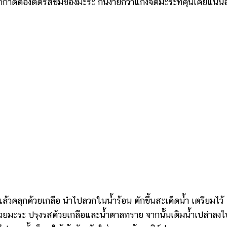
ักกาดดองตัดรสขมของมะระ กินง่ายกว่าแกงจืดมะระที่คุ้นเคยแน่น
้วคลุกด้วยเกลือ นำไปลวกในน้ำร้อน ตักขึ้นสะเด็ดน้ำ เตรียมไว้
ะระ ปรุงรสด้วยเกลือและน้ำตาลทราย จากนั้นเติมน้ำเปล่าลงไ