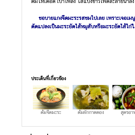
ต้มให้เดือด เบาไฟลง ใส่แป้งข้าวโพดละลายน้ำลงไป
ขอบายแกงจืดมะระรสขมไปเลย เพราะเจอเมนูต้ม
ดัดแปลงเป็นมะระยัดไส้หมูสับหรือมะระยัดไส้ไก่
ประเด็นที่เกี่ยวข้อง
ต้มจืดมะระ
ต้มผักกาดดอง
สูตรอา