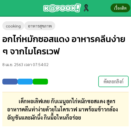
เรื่องฮิต
ข่าว-
cooking
อาหารสุขภาพ
ความ
อกไก่หมักซอสแดง อาหารคลีนง่าย
รู้
ๆ จากไมโครเวฟ
ข่าว
8 เม.ย. 2563 เวลา 07:54:02
ข่าว
บันเทิง
คัดลอกลิงก์
ตรวจ
หวย
เด็กหอเลิฟเลย กับเมนูอกไก่หมักซอสแดง สูตร
อาหารคลีนทำง่ายด้วยไมโครเวฟ มาพร้อมข้าวกล้อง
ผล
อัญชันและผักนึ่ง กินมื้อไหนก็อร่อย
บอล
สด