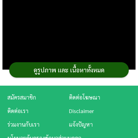
การ
เงิน
การ
ศึกษา
บันเทิง
ดูรูปภาพ และ เนื้อหาทั้งหมด
ดู
หนัง
Music
สมัครสมาชิก
ติดต่อโฆษณา
Station
ติดต่อเรา
Disclaimer
ละคร
อย่างที่เด็กหอหรือมนุษย์คอนโดรู้กันดีว่า
เมนูอาหาร
ร่วมงานกับเรา
แจ้งปัญหา
บันเทิง
คลีน
ต้องใช้เตา ถ้าไม่มีก็จบ ! แต่สำหรับสูตรอาหารคลีนนี้มี
นโยบายคุ้มครองข้อมูลส่วนบุคคล