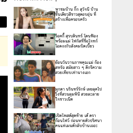
พาชมบ้าน กิ๊ก สุวัจนี บ้าน
ชั้นเดียวสีขาวสุดอบอุ่น ที่
สร้างเพื่อครอบครัว
ร็อคกี้ สุรบดินทร์ โดนฟ้อง
พร้อมแม่ โฟกัสที่ชื่อโจทก์
โอดงงกับสังคมบิดเบี้ยว
ย้อนวันวานภาพคุณแม่ ก้อง
สหรัถ สมัยสาว ๆ ดีกรีความ
สวยเทียบเท่านางเอก
มุกดา นรินทร์รักษ์ เผยลุคไป
วิ่งที่สวนลุมพินี สวยละลาย
ใจชาวเน็ต
เปิดโพสต์สุดท้าย เต้ ดรา
ก้อนไฟว์ ก่อนหายตัวปริศนา
คนแห่เมนต์กลับบ้านเถอะ