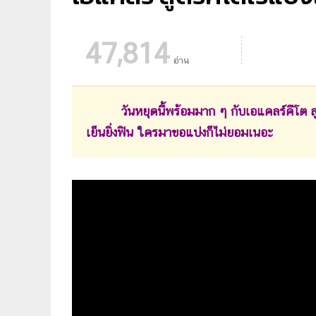
47,814
อ่าน
วันหยุดนี้พร้อมมาก ๆ กับเอแคลร์คีโต สูตร
เย็นยิ่งฟิน ใครมาขอแบ่งก็ไม่ยอมเนอะ