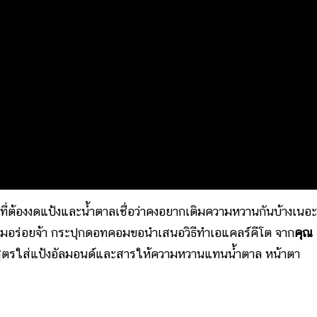
ที่ต้องงดแป้งและน้ำตาลเชื่อว่าคงอยากเติมความหวานกันบ้างเนอะ
ามอร่อยจ้า กระปุกดอทคอมขอนำเสนอวิธีทำเอแคลร์คีโต จาก
คุณ
ูตรใส่แป้งอัลมอนด์และสารให้ความหวานแทนน้ำตาล หน้าตา