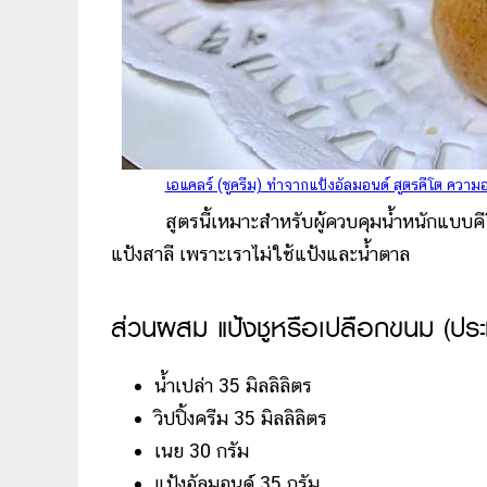
เอแคลร์ (ชูครีม) ทำจากแป้งอัลมอนด์ สูตรคีโต ความ
สูตรนี้เหมาะสำหรับผู้ควบคุมน้ำหนักแบบคีโตเจ
แป้งสาลี เพราะเราไม่ใช้แป้งและน้ำตาล
ส่วนผสม แป้งชูหรือเปลือกขนม (ประ
น้ำเปล่า 35 มิลลิลิตร
วิปปิ้งครีม 35 มิลลิลิตร
เนย 30 กรัม
แป้งอัลมอนด์ 35 กรัม