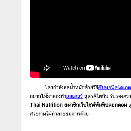
ใครกำลังลดน้ำหนักด้วยวิธี
คีโตเจนิคไดเอต
อยากให้มาลองทำ
เอแคลร์
สูตรคีโตกัน รับรองคว
Thai Nutrition สมาชิกเว็บไซต์พันทิปดอทคอม
ส
สวยงามไม่ทำลายสุขภาพด้วย