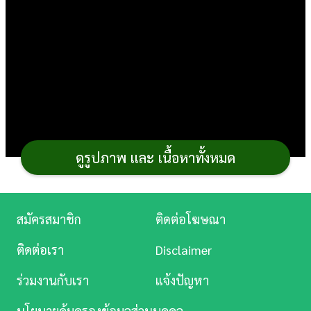
การ
เงิน
การ
ศึกษา
บันเทิง
ดูรูปภาพ และ เนื้อหาทั้งหมด
ดู
หนัง
Music
สมัครสมาชิก
ติดต่อโฆษณา
Station
ติดต่อเรา
Disclaimer
ละคร
เมนูเค้กลายหินอ่อน
แม้จะอร่อยนุ่ม แต่ส่วนผสมมีทั้ง
ร่วมงานกับเรา
แจ้งปัญหา
บันเทิง
แป้งและน้ำตาลคงไม่เหมาะสำหรับคนกินคีโตหรือคนลดน้ำ
นโยบายคุ้มครองข้อมูลส่วนบุคคล