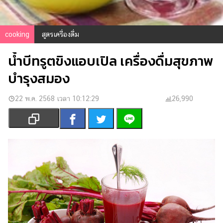
เงิน
การ
ศึกษา
cooking
สูตรเครื่องดื่ม
บันเทิง
น้ำบีทรูตขิงแอบเปิล เครื่องดื่มสุขภาพ
บำรุงสมอง
รูปภาพ
ดู
22 พ.ค. 2568 เวลา 10:12:29
26,990
หนัง
Music
Station
ละคร
บันเทิง
เกาหลี
ไลฟ์