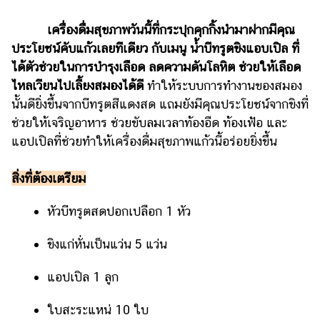
รถยนต์
เครื่องดื่มสุขภาพวันนี้ที่กระปุกคุกกิ้งนำมาฝากมีคุณ
บ้าน
ประโยชน์คับแก้วเลยทีเดียว กับเมนู น้ำบีทรูตขิงแอบเปิล ที่
และ
ได้ตัวช่วยในการบำรุงเลือด ลดความดันโลหิต ช่วยให้เลือด
การ
ไหลเวียนไปเลี้ยงสมองได้ดี
ทำให้ระบบการทำงานของสมอง
ตกแต่ง
นั้นดียิ่งขึ้นจากบีทรูตสีแดงสด แถมยังมีคุณประโยชน์จากขิงที่
มือ
ช่วยให้เจริญอาหาร ช่วยขับลมเวลาท้องอืด ท้องเฟ้อ และ
ถือ
แอปเปิลที่ช่วยทำให้เครื่องดื่มสุขภาพแก้วนี้อร่อยยิ่งขึ้น
ราคา
สิ่งที่ต้องเตรียม
ทอง
ราคา
หัวบีทรูตสดปอกเปลือก 1 หัว
น้ำมัน
ขิงแก่หั่นเป็นแว่น 5 แว่น
วา
ไร
แอปเปิล 1 ลูก
ตี้
ใบสะระแหน่ 10 ใบ