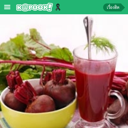
เรื่องฮิต
ข่าว-
ความ
รู้
ข่าว
ข่าว
บันเทิง
ตรวจ
หวย
ผล
บอล
สด
การ