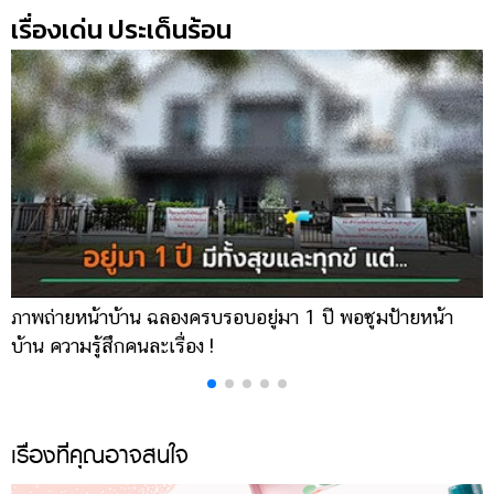
ออนไลน์
เรื่องเด่น ประเด็นร้อน
ติดต่อ
โฆษณา
แจ้ง
ปัญหา
ร่วม
งาน
กับ
เรา
ภาพถ่ายหน้าบ้าน ฉลองครบรอบอยู่มา 1 ปี พอซูมป้ายหน้า
เ
บ้าน ความรู้สึกคนละเรื่อง !
บ
เรื่องที่คุณอาจสนใจ