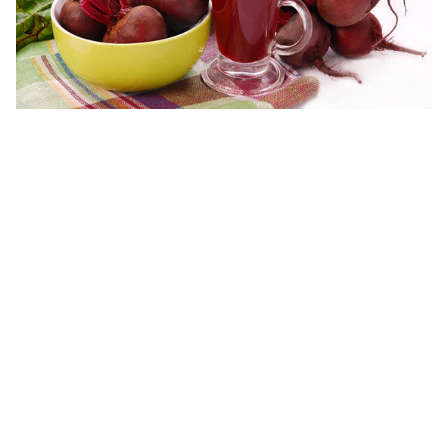
ไตล์
ดูด
วง
ผู้
หญิง
ผู้ชาย
สุขภาพ
ท่อง
เที่ยว
สูตร
อาหาร
ง่ายๆ
ช้อป
ปิ้ง