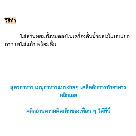
แต่งงาน
แม่
วิธีทำ
และ
เด็ก
ใส่ส่วนผสมทั้งหมดลงในเครื่องคั้นน้ำผลไม้แบบแยก
สัตว์
กาก เทใส่แก้ว พร้อมดื่ม
เลี้ยง
Infographic
บริการ
สูตรอาหาร เมนูอาหารแบบง่ายๆ เคล็ดลับการทำอาหาร
แอปฯ
กระปุก
คลิกเลย
คอร์ส
คลิกอ่านความคิดเห็นของเพื่อน ๆ ได้ที่นี่
ออนไลน์
เรียน
เลข