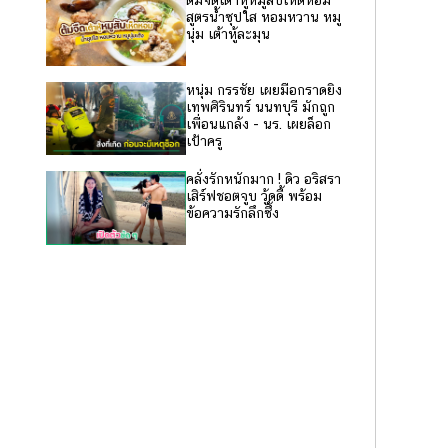
ต้มจืดเต้าหู้หมูสับเห็ดหอม
สูตรน้ำซุปใส หอมหวาน หมู
นุ่ม เต้าหู้ละมุน
หนุ่ม กรรชัย เผยมือกราดยิง
เทพศิรินทร์ นนทบุรี มักถูก
เพื่อนแกล้ง - นร. เผยล็อก
เป้าครู
คลั่งรักหนักมาก ! ดิว อริสรา
เสิร์ฟชอตจูบ วู้ดดี้ พร้อม
ข้อความรักลึกซึ้ง