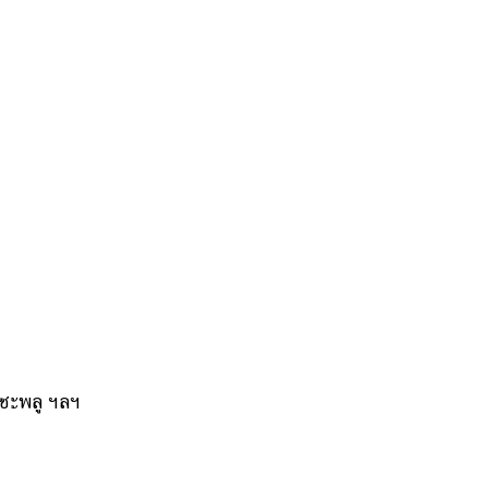
บชะพลู ฯลฯ