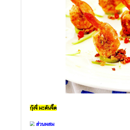
กุ้งจี่ มะดันจี๊ด
ส่วนผสม