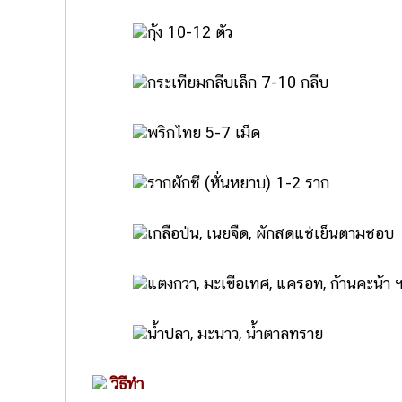
กุ้ง 10-12 ตัว
กระเทียมกลีบเล็ก 7-10 กลีบ
พริกไทย 5-7 เม็ด
รากผักชี (หั่นหยาบ) 1-2 ราก
เกลือป่น, เนยจืด, ผักสดแช่เย็นตามชอบ
แตงกวา, มะเขือเทศ, แครอท, ก้านคะน้า 
น้ำปลา, มะนาว, น้ำตาลทราย
วิธีทำ