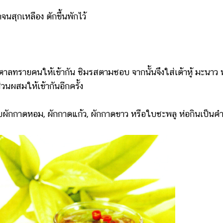
สุกเหลือง ตักขึ้นพักไว้
ายคนให้เข้ากัน ชิมรสตามชอบ จากนั้นจึงใส่เต้าหู้ มะนาว ห
วนผสมให้เข้ากันอีกครั้ง
บผักกาดหอม, ผักกาดแก้ว, ผักกาดขาว หรือใบชะพลู ห่อกินเป็นค