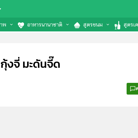
ภาพ
อาหารนานาชาติ
สูตรขนม
สูตรเคร
ุ้งจี่ มะดันจี๊ด
ค