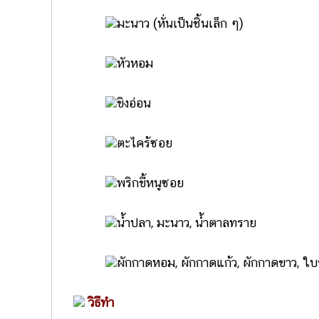
มะนาว (หั่นเป็นชิ้นเล็ก ๆ)
หัวหอม
ขิงอ่อน
ตะไคร้ซอย
พริกขี้หนูซอย
น้ำปลา, มะนาว, น้ำตาลทราย
ผักกาดหอม, ผักกาดแก้ว, ผักกาดขาว, ใ
วิธีทำ