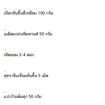
แต่งงาน
แม่
เผือกหั่นชิ้นสี่เหลี่ยม 100 กรัม
และ
เด็ก
สัตว์
เมล็ดมะม่วงหิมพานต์ 50 กรัม
เลี้ยง
Infographic
เห็ดหอม 3-4 ดอก
บริการ
แอปฯ
กระปุก
พุทราจีนเชื่อมหั่นชิ้น 5 เม็ด
คอร์ส
ออนไลน์
เรียน
แปะก๊วยต้มสุก 50 กรัม
เลข