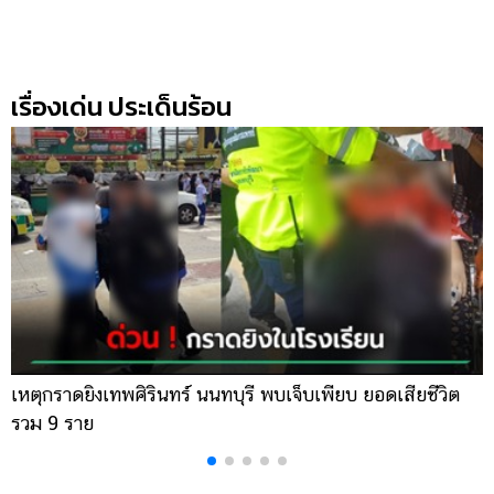
เรื่องเด่น ประเด็นร้อน
เหตุกราดยิงเทพศิรินทร์ นนทบุรี พบเจ็บเพียบ ยอดเสียชีวิต
พ
รวม 9 ราย
ค