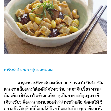
ไตล์
ดูด
วง
ผู้
หญิง
ผู้ชาย
สุขภาพ
ท่อง
เที่ยว
เกริ่นนำโดยกระปุกดอทคอม
สูตร
อาหาร
เมนูอาหารที่เรามักจะเห็นบ่อย ๆ เวลาไปกินโต๊ะจีน
ง่ายๆ
ตามงานเลี้ยงต่างก็ต้องมีผัดโหงวก้วย รสชาติเปรี้ยว หวาน
มัน เค็ม เสิร์ฟมาในรังนกเผือก ดูเป็นอาหารที่ดูหรูหราที
ช้อป
เดียวเชียว ซึ่งความหมายของคำว่าโหงวก้วยคือ ผัดผลไม้ 5
ปิ้ง
อย่าง ซึ่งวัตถุดิบที่ที่นิยมใช้ก็จะเป็นแปะก๊วย พุทราจีน แห้ว