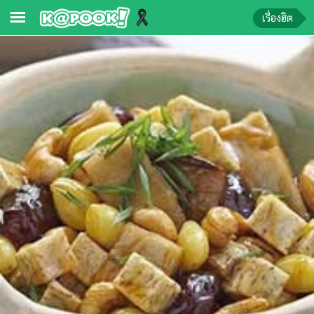
เรื่องฮิต
ข่าว-
ความ
รู้
ข่าว
ข่าว
บันเทิง
ตรวจ
หวย
ผล
บอล
สด
การ