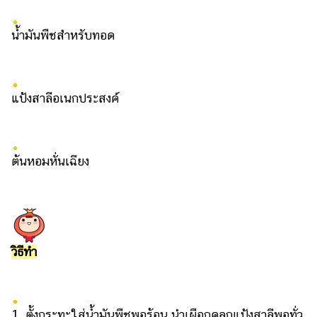
น้ำมันพืชสำหรับทอด
แป้งสาลีอเนกประสงค์
ต้นหอมหั่นเฉียง
วิธีทำ
1. ตั้งกระทะใส่น้ำมันพืชพอร้อน นำเผือกคลุกแป้งสาลีพอทั่ว