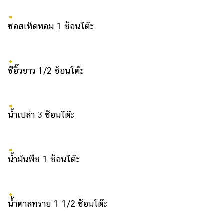
ออนไลน์
ติดต่อ
ซอสเห็ดหอม 1 ช้อนโต๊ะ
โฆษณา
แจ้ง
ปัญหา
ซีอิ๊วขาว 1/2 ช้อนโต๊ะ
ร่วม
งาน
กับ
น้ำเปล่า 3 ช้อนโต๊ะ
เรา
น้ำมันพืช 1 ช้อนโต๊ะ
น้ำตาลทราย 1 1/2 ช้อนโต๊ะ