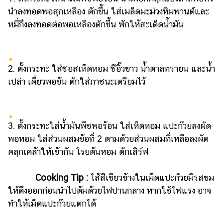
นำลงทอดพอสุกเหลือง ตักขึ้น ใส่เมล็ดมะม่วงหิมพานต์และ
หมี่กึงลงทอดต่อพอเหลืองตักขึ้น พักให้สะเด็ดน้ำมัน
2. ตั้งกระทะ ใส่ซอสเห็ดหอม ซีอิ๊วขาว น้ำตาลทรายน และน้ำ
เปล่า เคี่ยวพอข้น ตักใส่ภาชนะเตรียมไว้
3. ตั้งกระทะใส่น้ำมันพืชพอร้อน ใส่เห็ดหอม แปะก๊วยลงผัด
พอหอม ใส่ส่วนผสมข้อที่ 2 ตามด้วยส่วนผสมที่เหลือลงผัด
คลุกเคล้าให้เข้ากัน โรยต้นหอม ตักเสิร์ฟ
Cooking Tip :
ไส้สีเขียวข้างในเม็ดแปะก๊วยมีรสขม
ให้ดึงออกก่อนนำไปต้มด้วยไฟปานกลาง หากใช้ไฟแรง อาจ
ทำให้เม็ดแปะก๊วยแตกได้