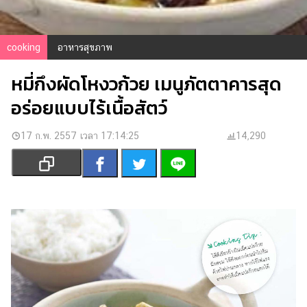
เงิน
การ
ศึกษา
cooking
อาหารสุขภาพ
บันเทิง
หมี่กึงผัดโหงวก้วย เมนูภัตตาคารสุด
อร่อยแบบไร้เนื้อสัตว์
รูปภาพ
ดู
17 ก.พ. 2557 เวลา 17:14:25
14,290
หนัง
Music
Station
ละคร
บันเทิง
เกาหลี
ไลฟ์