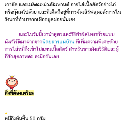
เกาลัด และเมล็ดมะม่วงหิมพานต์ อาจใส่เนื้อสัตว์อย่างไก่
รถยนต์
หรือกุ้งลงไปด้วย และทีเด็ดก็อยู่ที่การจัดเสิร์ฟสุดอลังการใน
บ้าน
รังนกที่ทำมาจากเผือกขูดฝอยนั่นเอง
และ
การ
และในวันนี้เรานำสูตรและวิธีทำผัดโหงวก้วยแบบ
ตกแต่ง
มังสวิรัติมาฝากจาก
นิตยสารแม่บ้าน
ที่เพิ่มความพิเศษด้วย
มือ
การใส่หมี่กึงเข้าไปแทนเนื้อสัตว์ สำหรับชาวมังสวิรัติและผู้
ถือ
ที่รักสุขภาพค่ะ ลงมือกันเลย
ราคา
ทอง
ราคา
น้ำมัน
สิ่งที่ต้องเตรียม
วา
ไร
ตี้
หมี่กึงหั่นชิ้น 50 กรัม