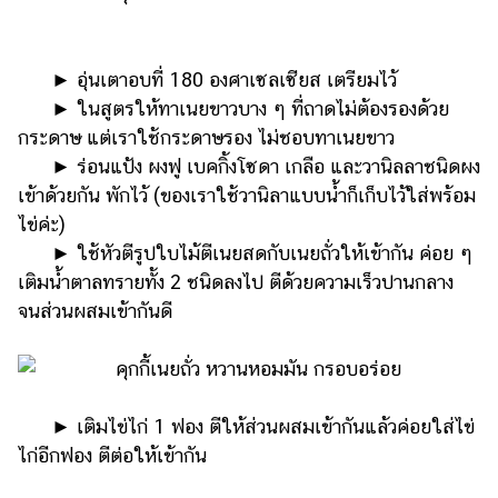
แต่งงาน
แม่
►​ ​อุ่นเตาอบที่ 180 องศาเซลเซียส เตรียมไว้
และ
เด็ก
►​ ​ในสูตรให้ทาเนยขาวบาง ๆ ที่ถาดไม่ต้องรองด้วย
กระดาษ แต่เราใช้กระดาษรอง ไม่ชอบทาเนยขาว
สัตว์
►​ ​ร่อนแป้ง ผงฟู เบคกิ้งโซดา เกลือ และวานิลลาชนิดผง
เลี้ยง
เข้าด้วยกัน พักไว้ (ของเราใช้วานิลาแบบน้ำก็เก็บไว้ใส่พร้อม
Infographic
ไข่ค่ะ)
►​ ​ใช้หัวตีรูปใบไม้ตีเนยสดกับเนยถั่วให้เข้ากัน ค่อย ๆ
บริการ
เติมน้ำตาลทรายทั้ง 2 ชนิดลงไป ตีด้วยความเร็วปานกลาง
จนส่วนผสมเข้ากันดี
แอปฯ
กระปุก
คอร์ส
ออนไลน์
►​ ​เติมไข่ไก่ 1 ฟอง ตีให้ส่วนผสมเข้ากันแล้วค่อยใส่ไข่
ไก่อีกฟอง ตีต่อให้เข้ากัน
เรียน
เลข