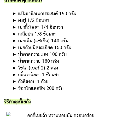
รถยนต์
►​ ​แป้งสาลีอเนกประสงค์ 190 กรัม
บ้าน
►​ ​ผงฟู 1/2 ช้อนชา
และ
►​ ​เบกกิ้งโซดา 1/4 ช้อนชา
การ
►​ ​เกลือป่น 1/8 ช้อนชา
ตกแต่ง
►​ ​เนยเค็ม (แช่เย็น) 140 กรัม
มือ
►​ ​เนยถั่วชนิดละเอียด 150 กรัม
ถือ
►​ ​น้ำตาลทรายแดง 100 กรัม
ราคา
►​ ​น้ำตาลทราย 160 กรัม
ทอง
►​ ​ไข่ไก่ (เบอร์ 2) 2 ฟอง
►​ ​กลิ่นวานิลลา 1 ช้อนชา
ราคา
►​ ​ถั่วลิสงอบ 1 ถ้วย
น้ำมัน
►​ ​ช็อกโกแลตชิพ 200 กรัม
วา
ไร
วิธีทำคุกกี้เยถั่ว
ตี้