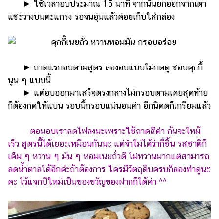
►​ ​ใช้เวลาอบประมาณ 15 นาที จากนั้นยกออกจากเตา
แซะวางบนตะแกรง รอจนอุ่นแล้วค่อยเก็บใส่กล่อง
►​ ​ถาดแรกอบตามสูตร ลองอบแบบไม่กดดู ชอบคุกกี้
นูน ๆ แบบนี้
►​ ​แต่อบออกมาเสร็จตรงกลางไม่กรอบตามเคยสุดท้าย
ก็ต้องกดให้แบน รอบนี้กรอบแน่นอนค่า อีกนิดดก็เกรียมแล้ว
ตอนอบเราลดไฟลงนะเพราะใช้ถาดสีดำ ก้นจะไหม้
เร็ว สูตรนี้ได้เยอะเหมือนกันนะ แต่จำไม่ได้ว่ากี่ชิ้น รสชาติก็
เค็ม ๆ หวาน ๆ มัน ๆ หอมเนยถั่วดี ไม่หวานมากแต่สามารถ
ลดน้ำตาลได้อีกค่ะถ้าต้องการ ใครมีวัตถุดิบครบก็ลองทำดูนะ
คะ ไว้แจกปีใหม่เป็นของขวัญของฝากก็ได้ค่า ^^