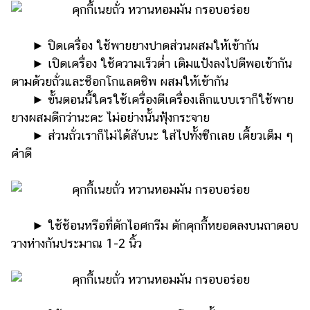
ออนไลน์
ติดต่อ
►​ ​ปิดเครื่อง ใช้พายยางปาดส่วนผสมให้เข้ากัน
โฆษณา
►​ ​เปิดเครื่อง ใช้ความเร็วต่ำ เติมแป้งลงไปตีพอเข้ากัน
แจ้ง
ตามด้วยถั่วและช็อกโกแลตชิพ ผสมให้เข้ากัน
ปัญหา
►​ ​ขั้นตอนนี้ใครใช้เครื่องตีเครื่องเล็กแบบเราก็ใช้พาย
ร่วม
ยางผสมดีกว่านะคะ ไม่อย่างนั้นฟุ้งกระจาย
งาน
►​ ​ส่วนถั่วเราก็ไม่ได้สับนะ ใส่ไปทั้งซีกเลย เคี้ยวเต็ม ๆ
กับ
คำดี
เรา
►​ ​ใช้ช้อนหรือที่ตักไอศกรีม ตักคุกกี้หยอดลงบนถาดอบ
วางห่างกันประมาณ 1-2 นิ้ว