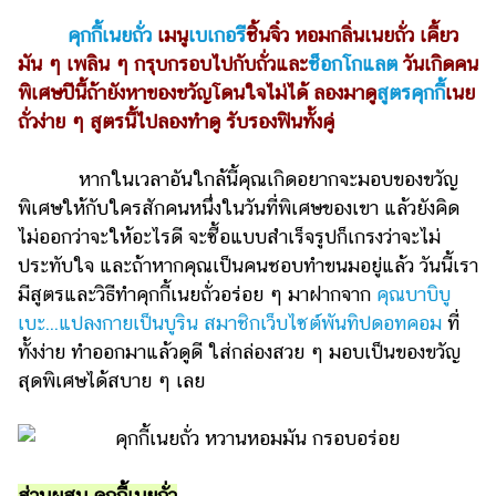
ไตล์
คุกกี้เนยถั่ว
เมนู
เบเกอรี
ชิ้นจิ๋ว หอมกลิ่นเนยถั่ว เคี้ยว
ดูด
มัน ๆ เพลิน ๆ กรุบกรอบไปกับถั่วและ
ช็อกโกแลต
วันเกิดคน
วง
พิเศษปีนี้ถ้ายังหาของขวัญโดนใจไม่ได้ ลองมาดู
สูตรคุกกี้
เนย
ถั่วง่าย ๆ สูตรนี้ไปลองทำดู รับรองฟินทั้งคู่
ผู้
หญิง
หากในเวลาอันใกล้นี้คุณเกิดอยากจะมอบของขวัญ
ผู้ชาย
พิเศษให้กับใครสักคนหนึ่งในวันที่พิเศษของเขา แล้วยังคิด
สุขภาพ
ไม่ออกว่าจะให้อะไรดี จะซื้อแบบสำเร็จรูปก็เกรงว่าจะไม่
ประทับใจ และถ้าหากคุณเป็นคนชอบทำขนมอยู่แล้ว วันนี้เรา
ท่อง
มีสูตรและวิธีทำคุกกี้เนยถั่วอร่อย ๆ มาฝากจาก
คุณบาบิบู
เที่ยว
เบะ...แปลงกายเป็นบูริน สมาชิกเว็บไซต์พันทิปดอทคอม
ที่
สูตร
ทั้งง่าย ทำออกมาแล้วดูดี ใส่กล่องสวย ๆ มอบเป็นของขวัญ
อาหาร
สุดพิเศษได้สบาย ๆ เลย
ง่ายๆ
ช้อป
ปิ้ง
ส่วนผสม คุกกี้เนยถั่ว