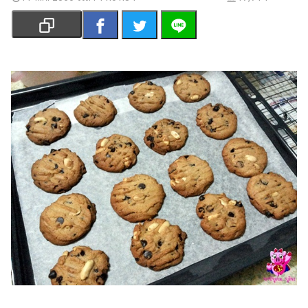
เงิน
การ
ศึกษา
บันเทิง
รูปภาพ
ดู
หนัง
Music
Station
ละคร
บันเทิง
เกาหลี
ไลฟ์