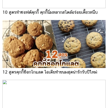
10 สูตรทำซอฟต์คุกกี้ คุกกี้นิ่มหลากสไตล์อร่อยเคี้ยวหนึบ
12 สูตรคุกกี้ช็อกโกแลต ไอเดียทำขนมสุดน่ารักรับปีใหม่