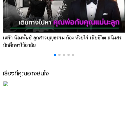
เศร้า น้องพั้นช์ ลูกสาวบุญธรรม ก้อง ห้วยไร่ เสียชีวิต สโมสร
เ
นักศึกษาไว้อาลัย
น
เรื่องที่คุณอาจสนใจ