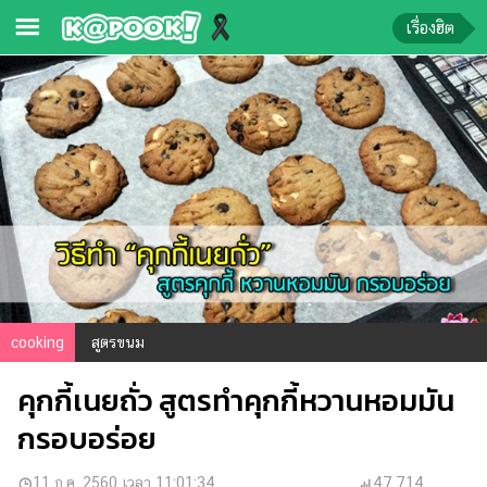
เรื่องฮิต
ข่าว-
ความ
รู้
ข่าว
ข่าว
บันเทิง
ตรวจ
หวย
cooking
สูตรขนม
ผล
คุกกี้เนยถั่ว สูตรทำคุกกี้หวานหอมมัน
บอล
สด
กรอบอร่อย
การ
11 ก.ค. 2560 เวลา 11:01:34
47,714