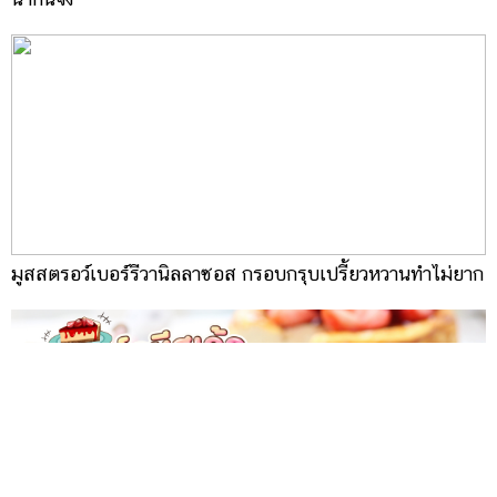
มูสสตรอว์เบอร์รีวานิลลาซอส กรอบกรุบเปรี้ยวหวานทำไม่ยาก