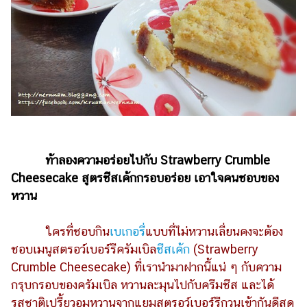
เงิน
การ
ศึกษา
บันเทิง
รูปภาพ
ดู
หนัง
ท้าลองความอร่อยไปกับ Strawberry Crumble
Music
Cheesecake สูตรชีสเค้กกรอบอร่อย เอาใจคนชอบของ
Station
หวาน
ละคร
ใครที่ชอบกิน
เบเกอรี่
แบบที่ไม่หวานเลี่ยนคงจะต้อง
บันเทิง
ชอบเมนูสตรอว์เบอร์รีครัมเบิล
ชีสเค้ก
(Strawberry
เกาหลี
Crumble Cheesecake) ที่เรานำมาฝากนี้แน่ ๆ กับความ
กรุบกรอบของครัมเบิล หวานละมุนไปกับครีมชีส และได้
ไลฟ์
รสชาติเปรี้ยวอมหวานจากแยมสตรอว์เบอร์รีกวนเข้ากันดีสุด