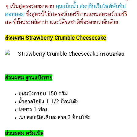
ไตล์
ๆ เป็นสูตรอร่อยมาจาก
คุณเนินน้ำ สมาชิกเว็บไซต์พันทิป
ดอทคอม
ซึ่งสูตรนี้ใช้สตรอว์เบอร์รีกวนแทนสตรอว์เบอร์รี
ดูด
สด ที่ทั้งประหยัดกว่า และได้รสชาติที่อร่อยกว่าอีกด้วย
วง
ผู้
ส่วนผสม
Strawberry Crumble Cheesecake
หญิง
ผู้ชาย
สุขภาพ
ท่อง
ส่วนผสม ฐานแป้งพาย
เที่ยว
​​ •​ ​ขนมปังกรอบ 150 กรัม
สูตร
​​ •​ ​น้ำตาลไอซิ่ง 1 1/2 ช้อนโต๊ะ
อาหาร
ง่ายๆ
​​ •​ ​ไข่ขาว 1 ฟอง
​​ •​ ​เนยสดชนิดเค็มละลาย 3 ช้อนโต๊ะ
ช้อป
ปิ้ง
ส่วนผสม ครัมเบิล