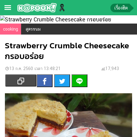
เรื่องฮิต
ข่าว-
cooking
สูตรขนม
ความ
Strawberry Crumble Cheesecake
รู้
กรอบอร่อย
ข่าว
13 ก.ค. 2560 เวลา 13:48:21
17,943
ข่าว
บันเทิง
ตรวจ
หวย
ผล
บอล
สด
การ