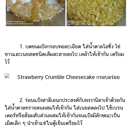
ออนไลน์
ติดต่อ
โฆษณา
แจ้ง
ปัญหา
1. บดขนมปังกรอบพอละเอียด ใส่น้ำตาลไอซิ่ง ไข่
ร่วม
ขาวและเนยสดชนิดเค็มละลายลงไป เคล้าให้เข้ากัน เตรียม
งาน
กับ
ไว้
เรา
2. ร่อนแป้งสาลีเอนกประสงค์กับผงวานิลาเข้าด้วยกัน
ใส่น้ำตาลทรายคนผสมให้เข้ากัน ใส่เนยสดลงไป ใช้เบรน
เดอร์หรือส้อมสับส่วนผสมให้เข้ากันจนแป้งมีลักษณะเป็น
เม็ดเล็ก ๆ นำเข้าแช่ในตู้เย็นเตรียมไว้