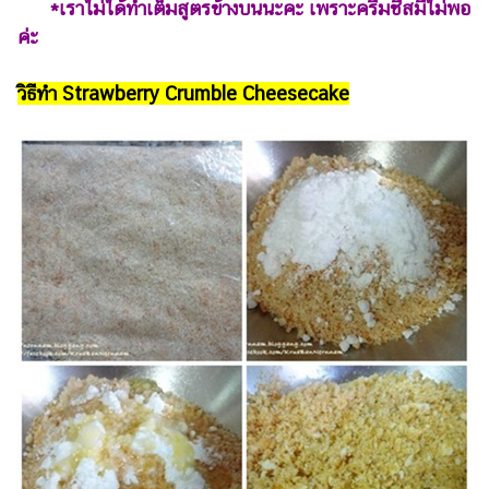
*เราไม่ได้ทำเต็มสูตรข้างบนนะคะ เพราะครีมชีสมีไม่พอ
แต่งงาน
ค่ะ
แม่
และ
วิธีทำ
Strawberry Crumble Cheesecake
เด็ก
สัตว์
เลี้ยง
Infographic
บริการ
แอปฯ
กระปุก
คอร์ส
ออนไลน์
เรียน
เลข