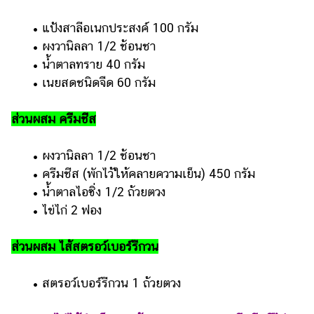
รถยนต์
​​ •​ ​แป้งสาลีอเนกประสงค์ 100 กรัม
​​ •​ ​ผงวานิลลา 1/2 ช้อนชา
บ้าน
และ
​​ •​ ​น้ำตาลทราย 40 กรัม
การ
​​ •​ ​เนยสดชนิดจืด 60 กรัม
ตกแต่ง
ส่วนผสม ครีมชีส
มือ
ถือ
​​ •​ ​ผงวานิลลา 1/2 ช้อนชา
ราคา
​​ •​ ​ครีมชีส (พักไว้ให้คลายความเย็น) 450 กรัม
ทอง
​​ •​ ​น้ำตาลไอซิ่ง 1/2 ถ้วยตวง
ราคา
​​ •​ ​ไข่ไก่ 2 ฟอง
น้ำมัน
ส่วนผสม ไส้สตรอว์เบอร์รีกวน
วา
ไร
​​ •​ ​สตรอว์เบอร์รีกวน 1 ถ้วยตวง
ตี้