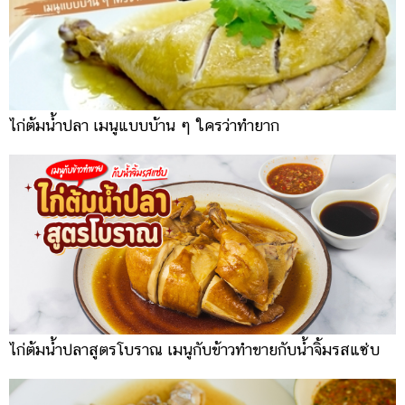
ไก่ต้มน้ำปลา เมนูแบบบ้าน ๆ ใครว่าทำยาก
ไก่ต้มน้ำปลาสูตรโบราณ เมนูกับข้าวทำขายกับน้ำจิ้มรสแซ่บ