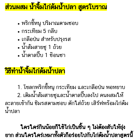
ออนไลน์
ส่วนผสม น้ำจิ้มไก่ต้มน้ำปลา สูตรโบราณ
ติดต่อ
โฆษณา
• พริกขี้หนู ปริมาณตามชอบ
• กระเทียม 5 กลีบ
แจ้ง
ปัญหา
• เกลือป่น สำหรับปรุงรส
• น้ำส้มสายชู 1 ถ้วย
ร่วม
• น้ำตาลปี๊บ 1 ช้อนชา
งาน
กับ
วิธีทำน้ำจิ้มไก่ต้มน้ำปลา
เรา
1. โขลกพริกขี้หนู กระเทียม และเกลือป่น พอหยาบ
2.
เติมน้ำส้มสายชูและน้ำตาลปี๊บลงไป คนผสมให้
ละลายเข้ากัน ชิมรสตามชอบ ตักใส่ถ้วย เสิร์ฟพร้อมไก่ต้ม
น้ำปลา
ใครใคร่กินน้อยก็ใช้ไก่เป็นชิ้น ๆ ไม่ต้องสับให้ยุ่ง
ยาก ส่วนใครใคร่เหมาทั้งตัวก็อร่อยไปกับไก่ต้มน้ำปลาสูตรนี้