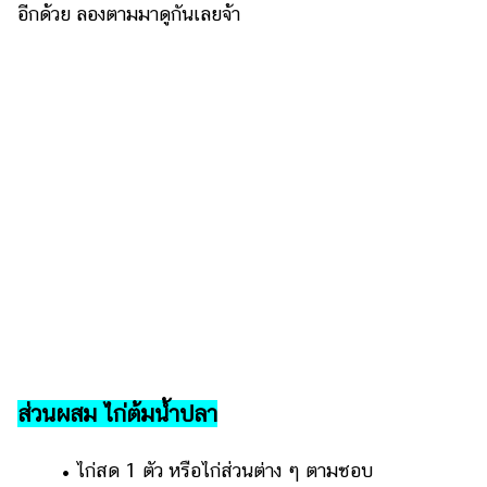
ไตล์
อีกด้วย ลองตามมาดูกันเลยจ้า
ดูด
วง
ผู้
หญิง
ผู้ชาย
สุขภาพ
ท่อง
เที่ยว
สูตร
อาหาร
ง่ายๆ
ส่วนผสม ไก่ต้มน้ำปลา
ช้อป
ปิ้ง
• ไก่สด 1 ตัว หรือไก่ส่วนต่าง ๆ ตามชอบ