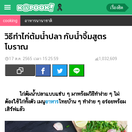
เรื่องฮิต
cooking
อาหารนานาชาติ
ข่าว-
ความ
วิธีทำไก่ต้มน้ำปลา กับน้ำจิ้มสูตร
รู้
โบราณ
ข่าว
17 ต.ค. 2565 เวลา 15:25:59
1,032,609
ข่าว
บันเทิง
ตรวจ
หวย
ไก่ต้มน้ำปลาแบบแซ่บ ๆ มาพร้อมวิธีทำง่าย ๆ ไม่
ต้องใช้ไก่ทั้งตัว เมนู
อาหาร
ไทยบ้าน ๆ ทำง่าย ๆ อร่อยพร้อม
ผล
เสิร์ฟแล้ว
บอล
สด
การ