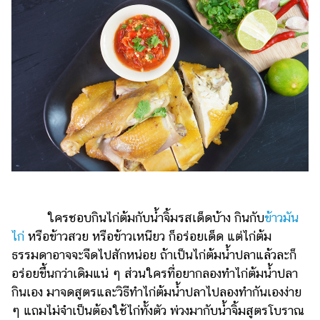
เงิน
การ
ศึกษา
บันเทิง
รูปภาพ
ดู
หนัง
Music
Station
ใครชอบกินไก่ต้มกับน้ำจิ้มรสเด็ดบ้าง กินกับ
ข้าวมัน
ละคร
ไก่
หรือข้าวสวย หรือข้าวเหนียว ก็อร่อยเด็ด แต่ไก่ต้ม
ธรรมดาอาจจะจืดไปสักหน่อย ถ้าเป็นไก่ต้มน้ำปลาแล้วละก็
บันเทิง
เกาหลี
อร่อยขึ้นกว่าเดิมแน่ ๆ ส่วนใครที่อยากลองทำไก่ต้มน้ำปลา
กินเอง มาจดสูตรและวิธีทำไก่ต้มน้ำปลาไปลองทำกันเองง่าย
ไลฟ์
ๆ แถมไม่จำเป็นต้องใช้ไก่ทั้งตัว พ่วงมากับน้ำจิ้มสูตรโบราณ