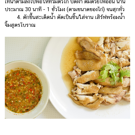
เทน้ำตามลงไปพอให้ท่วมตัวไก่ ปิดฝา ต้มด้วยไฟอ่อน นาน
แต่งงาน
ประมาณ 30 นาที - 1 ชั่วโมง (ตามขนาดของไก่) จนสุกทั่ว
แม่
4. ตักขึ้นสะเด็ดน้ำ ตัดเป็นชิ้นใส่จาน เสิร์ฟพร้อมน้ำ
และ
จิ้มสูตรโบราณ
เด็ก
สัตว์
เลี้ยง
Infographic
บริการ
แอปฯ
กระปุก
คอร์ส
ออนไลน์
เรียน
เลข