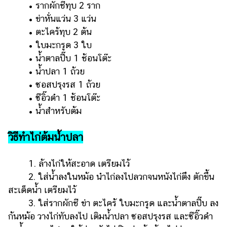
• รากผักชีทุบ 2 ราก
รถยนต์
• ข่าหั่นแว่น 3 แว่น
• ตะไคร้ทุบ 2 ต้น
บ้าน
• ใบมะกรูด 3 ใบ
และ
การ
• น้ำตาลปี๊บ 1 ช้อนโต๊ะ
ตกแต่ง
• น้ำปลา 1 ถ้วย
• ซอสปรุงรส 1 ถ้วย
มือ
• ซีอิ๊วดำ 1 ช้อนโต๊ะ
ถือ
• น้ำสำหรับต้ม
ราคา
ทอง
วิธีทำไก่ต้มน้ำปลา
ราคา
น้ำมัน
1. ล้างไก่ให้สะอาด เตรียมไว้
2. ใส่น้ำลงในหม้อ นำไก่ลงไปลวกจนหนังไก่ตึง ตักขึ้น
วา
สะเด็ดน้ำ เตรียมไว้
ไร
3. ใส่รากผักชี ข่า ตะไคร้ ใบมะกรูด และน้ำตาลปี๊บ ลง
ตี้
ก้นหม้อ วางไก่ทับลงไป เติมน้ำปลา ซอสปรุงรส และซีอิ๊วดำ