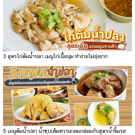
3 สูตรไก่ต้มน้ำปลา เมนูไก่เนื้อนุ่ม ทำง่ายไม่ยุ่งยาก
5 เมนูต้มน้ำปลา น้ำซุปเค็มหวานกลมกล่อมกับสูตรน้ำจิ้มรส