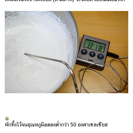
พักทิ้งไว้จนอุณหภูมิลดลงต่ำกว่า 50 องศาเซลเซียส