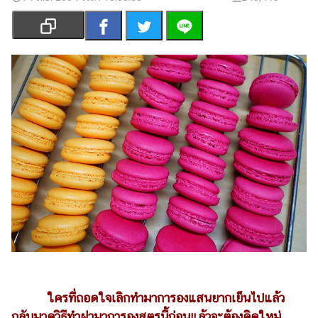
เงิน
การ
ศึกษา
บันเทิง
รูปภาพ
ดู
หนัง
Music
Station
ละคร
บันเทิง
เกาหลี
ใครที่ถอดใจเลิกทำมาการองแสนยากเย็นไปแล้ว
ไลฟ์
กลับมาดูวิธีทำฝามาการองสูตรนี้ก่อนแล้วจะต้องคิดใหม่