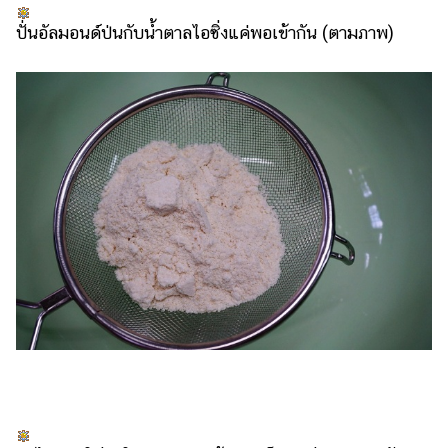
ปั่นอัลมอนด์ป่นกับน้ำตาลไอซิ่งแค่พอเข้ากัน (ตามภาพ)