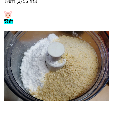
ไข่ขาว (3) 55 กรัม
ออนไลน์
ติดต่อ
โฆษณา
วิธีทำ
แจ้ง
ปัญหา
ร่วม
งาน
กับ
เรา