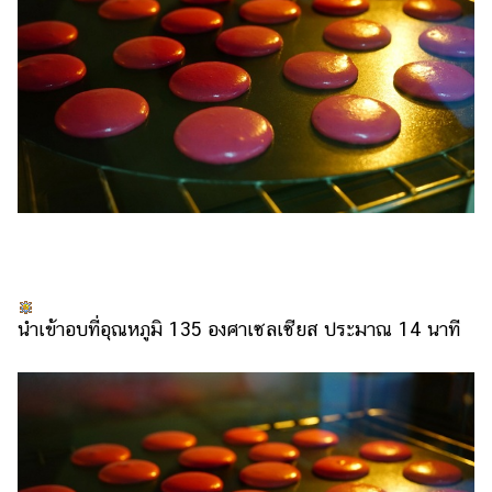
นำเข้าอบที่อุณหภูมิ 135 องศาเซลเซียส ประมาณ 14 นาที