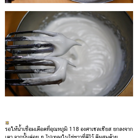
รอให้น้ำเชื่อมเดือดที่อุณหภูมิ 118 องศาเซลเซียส ยกลงจาก
เตา จากนั้นค่อย ๆ ไปเทลงในไข่ขาวที่ตีไว้ ตีผสมด้วย