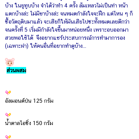
บ้าง ในยูทูบบ้าง จำได้ว่าทำ 4 ครั้ง ล้มเหลวไม่เป็นท่า หน้า
รถยนต์
แตกบ้างล่ะ ไม่มีขาบ้างล่ะ จนหมดกำลังใจจะฝึก แต่ไหน ๆ ก็
บ้าน
ซื้อวัตถุดิบมาแล้ว จะเสียก็ให้มันเสียไปซะทั้งหมดเลยดีกว่า
และ
จนครั้งที่ 5 เริ่มมีกำลังใจขึ้นมาหน่อยหนึ่ง เพราะอบออกมา
การ
สวยพอใช้ได้ จึงอยากแชร์ประสบการณ์การทำมาการอง
ตกแต่ง
(เฉพาะฝา) ให้คนอื่นที่อยากทำดูบ้าง...
มือ
ถือ
ส่วนผสม
ราคา
ทอง
ราคา
น้ำมัน
อัลมอนด์ป่น 125 กรัม
วา
ไร
น้ำตาลไอซิ่ง 150 กรัม
ตี้