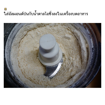
ใส่อัลมอนด์ป่นกับน้ำตาลไอซิ่งลงในเครื่องบดอาหาร