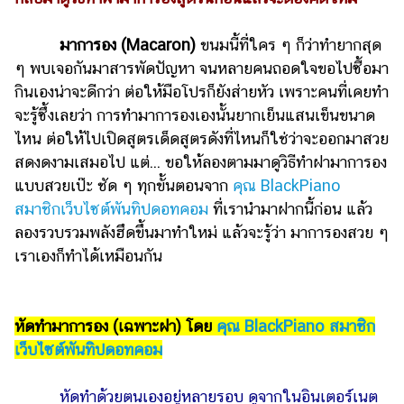
ไตล์
มาการอง (Macaron)
ขนมนี้ที่ใคร ๆ ก็ว่าทำยากสุด
ดูด
ๆ พบเจอกันมาสารพัดปัญหา จนหลายคนถอดใจขอไปซื้อมา
วง
กินเองน่าจะดีกว่า ต่อให้มือโปรก็ยังส่ายหัว เพราะคนที่เคยทำ
ผู้
จะรู้ซึ้งเลยว่า การทำมาการองเองนั้นยากเย็นแสนเข็นขนาด
หญิง
ไหน ต่อให้ไปเปิดสูตรเด็ดสูตรดังที่ไหนก็ใช่ว่าจะออกมาสวย
ผู้ชาย
สดงดงามเสมอไป แต่... ขอให้ลองตามมาดูวิธีทำฝามาการอง
แบบสวยเป๊ะ ชัด ๆ ทุกขั้นตอนจาก
คุณ BlackPiano
สุขภาพ
สมาชิกเว็บไซต์พันทิปดอทคอม
ที่เรานำมาฝากนี้ก่อน แล้ว
ท่อง
ลองรวบรวมพลังฮึดขึ้นมาทำใหม่ แล้วจะรู้ว่า มาการองสวย ๆ
เที่ยว
เราเองก็ทำได้เหมือนกัน
สูตร
อาหาร
ง่ายๆ
หัดทำมาการอง (เฉพาะฝา) โดย
คุณ BlackPiano สมาชิก
เว็บไซต์พันทิปดอทคอม
ช้อป
ปิ้ง
หัดทำด้วยตนเองอยู่หลายรอบ ดูจากในอินเตอร์เนต