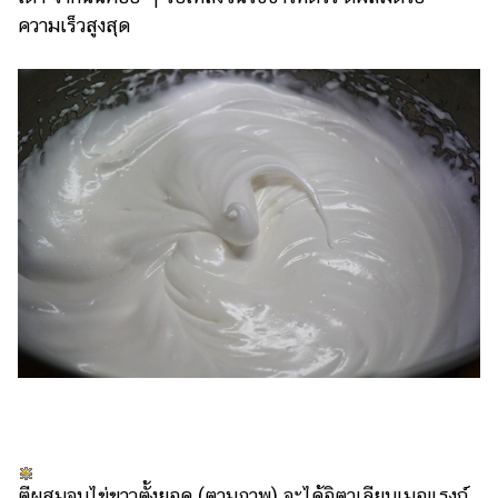
ความเร็วสูงสุด
ตีผสมจนไข่ขาวตั้งยอด (ตามภาพ) จะได้อิตาเลียนเมอแรงก์