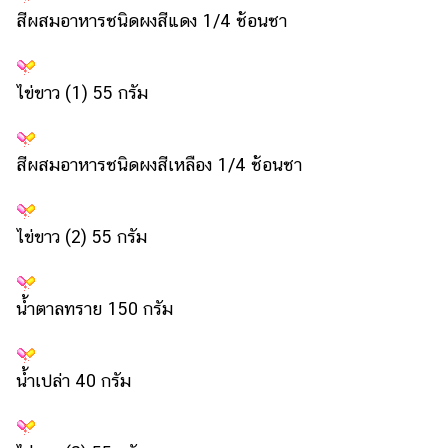
แต่งงาน
สีผสมอาหารชนิดผงสีแดง 1/4 ช้อนชา
แม่
และ
ไข่ขาว (1) 55 กรัม
เด็ก
สัตว์
เลี้ยง
สีผสมอาหารชนิดผงสีเหลือง 1/4 ช้อนชา
Infographic
ไข่ขาว (2) 55 กรัม
บริการ
แอปฯ
น้ำตาลทราย 150 กรัม
กระปุก
คอร์ส
ออนไลน์
น้ำเปล่า 40 กรัม
เรียน
เลข