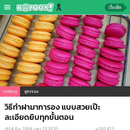
เรื่องฮิต
ข่าว-
ความ
รู้
ข่าว
ข่าว
บันเทิง
ตรวจ
หวย
cooking
สูตรขนม
ผล
วิธีทำฝามาการอง แบบสวยเป๊ะ
บอล
สด
ละเอียดยิบทุกขั้นตอน
การ
14 มิ.ย. 2564 เวลา 13:33:35
243,413