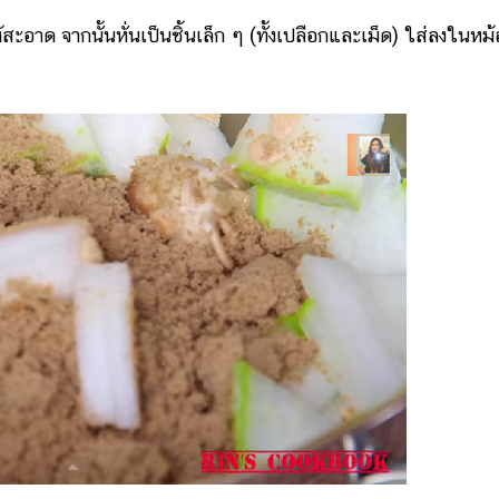
ะอาด จากนั้นหั่นเป็นชิ้นเล็ก ๆ (ทั้งเปลือกและเม็ด) ใส่ลงในหม้