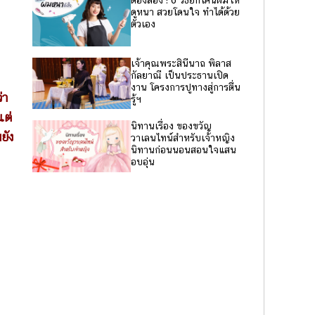
ต้องลอง ! 6 วิธียกโคนผมให้
ดูหนา สวยโดนใจ ทำได้ด้วย
ตัวเอง
เจ้าคุณพระสินีนาถ พิลาส
กัลยาณี เป็นประธานเปิด
งาน โครงการปูทางสู่การตื่น
่า
รู้ฯ
แต่
นิทานเรื่อง ของขวัญ
ยัง
วาเลนไทน์สำหรับเจ้าหญิง
นิทานก่อนนอนสอนใจแสน
อบอุ่น