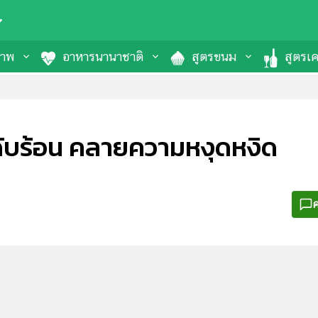
ภาพ
อาหารนานาชาติ
สูตรขนม
สูตรเคร
่มดับร้อน คลายความหงุดหงิด
ค