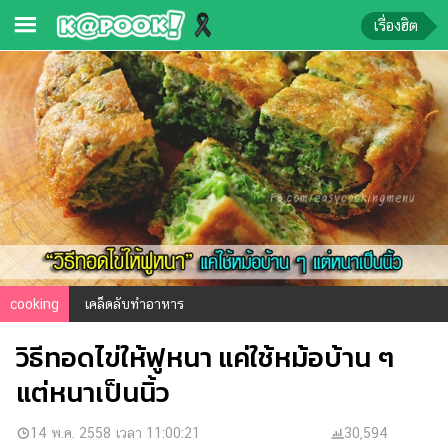
เรื่องฮิต
ข่าว-
ความ
รู้
ข่าว
ข่าว
บันเทิง
ตรวจ
cooking
เคล็ดลับทำอาหาร
หวย
วิธีทอดไข่ให้ฟูหนา แค่ใช้หม้อบ้าน ๆ
ผล
บอล
แต่หนาเป็นนิ้ว
สด
การ
14 พ.ค. 2558 เวลา 11:00:21
30,594