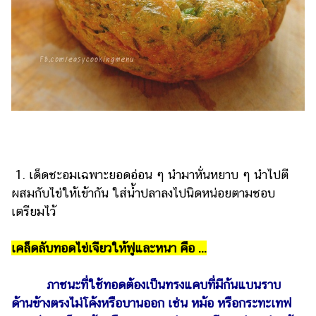
ออนไลน์
ติดต่อ
โฆษณา
แจ้ง
ปัญหา
ร่วม
งาน
กับ
เรา
1. เด็ดชะอมเฉพาะยอดอ่อน ๆ นำมาหั่นหยาบ ๆ นำไปตี
ผสมกับไข่ให้เข้ากัน ใส่น้ำปลาลงไปนิดหน่อยตามชอบ
เตรียมไว้
เคล็ดลับทอดไข่เจียวให้ฟูและหนา คือ ...
ภาชนะที่ใช้ทอดต้องเป็นทรงแคบที่มีก้นแบนราบ
ด้านข้างตรงไม่โค้งหรือบานออก เช่น หม้อ หรือกระทะเทฟ