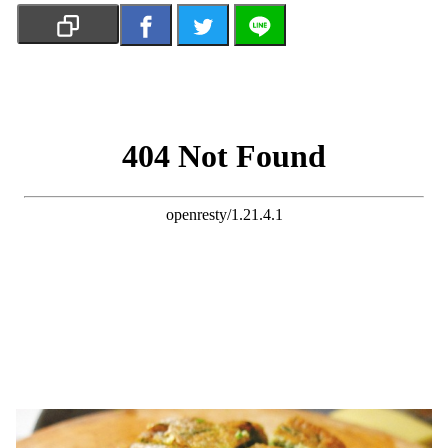
เงิน
การ
ศึกษา
บันเทิง
รูปภาพ
ดู
หนัง
Music
Station
ละคร
บันเทิง
เกาหลี
ไลฟ์