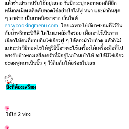
แล้วซ้ำเล่ามาปรับใช้อยู่เสมอ วันนี้กระปุกดอทคอมก็มีอีก
รถยนต์
หนึ่งกลเม็ดเคล็ดลับทอดไข่อย่างไรให้ฟู หนา และน่ากินสุด
ๆ มาฝาก เป็นเทคนิคมาจาก เว็บไซต์
บ้าน
และ
easycookingmenu.com
โดยเฉพาะไข่เจียวชะอมที่ไว้กิน
การ
กับน้ำพริกกะปิก็ดี ใส่ในแกงส้มก็อร่อย เผื่อเอาไว้เป็นทาง
ตกแต่ง
เลือกให้คนที่ชอบกินไข่เจียวฟู ๆ ได้ลองนำไปทำดู แล้วก็ไม่
แน่นะว่า วิธีทอดไข่ให้ฟูวิธีนี้อาจจะใช้เครื่องไม้เครื่องมือที่ไป
มือ
ถือ
ตรงกับข้าวของเครื่องครัวที่มีอยู่ในบ้านเข้าให้ จะได้มีไข่เจียว
ชะอมฟูหนาเป็นนิ้ว ๆ ไว้กินกันให้อร่อยไปเลย
ราคา
ทอง
ราคา
สิ่งที่ต้องเตรียม
น้ำมัน
วา
ไร
ไข่ไก่ 2 ฟอง
ตี้