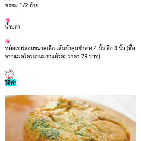
แต่งงาน
ชะอม 1/2 ถ้วย
แม่
และ
น้ำปลา
เด็ก
สัตว์
หม้อเทฟลอนขนาดเล็ก เส้นผ้าศูนย์กลาง 4 นิ้ว ลึก 3 นิ้ว (ซื้อ
เลี้ยง
จากแมคโครนานมากแล้วค่ะ ราคา 79 บาท)
Infographic
บริการ
วิธีทำ
แอปฯ
กระปุก
คอร์ส
ออนไลน์
เรียน
เลข