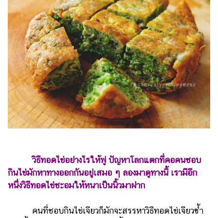
ไตล์
ดูด
วง
ผู้
หญิง
ผู้ชาย
สุขภาพ
ท่อง
เที่ยว
สูตร
วิธีทอดไข่อย่างไรให้ฟู ปัญหาโลกแตกที่คอคนชอบ
อาหาร
ง่ายๆ
กินไข่มักหาทางออกกันอยู่เสมอ ๆ ลองมาดูทางนี้ เรามีอีก
หนึ่งวิธีทอดไข่ชะอมให้หนาเป็นนิ้วมาฝาก
ช้อป
ปิ้ง
คนที่ชอบกินไข่เจียวก็มักจะสรรหาวิธีทอดไข่เจียวซ้ำ