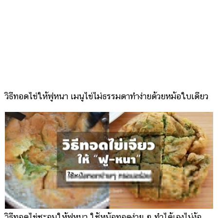
วิธีทอดไข่ให้ฟูหนา เมนูไข่ไม่ธรรมดาทำง่ายด้วยหม้อใบเดียว
วิธีทอดไข่ชะอมให้ฟูหนา ใช้หม้อทอดง่าย ๆ ทำได้เองไม่ง้อ