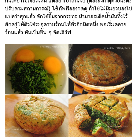
กินเดี๋ยวไข่เจียวไหม้ แต่อย่าเบาเกินไป (ต้องสังเกตุด้วยนะคะ
ปรับตามสถานการณ์) ใช้ทัพพีลองกดดู ถ้าไข่ไม่นิ่มยวบลงไป
แปลว่าสุกแล้ว ตักไข่ขึ้นจากกระทะ นำมาสะเด็ดน้ำมันทิ้งไว้
สักครู่ให้ตัวไข่ระอุความร้อนให้ทั่วอีกนิดหนึ่ง พอเริ่มคลาย
ร้อนแล้ว หั่นเป็นชิ้น ๆ จัดเสิร์ฟ