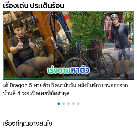
เรื่องเด่น ประเด็นร้อน
เต้ Dragon 5 หายตัวปริศนานับวัน หลังปั่นจักรยานออกจาก
เ
บ้านตี 4 วงจรปิดเผยพิกัดล่าสุด
ส
เรื่องที่คุณอาจสนใจ