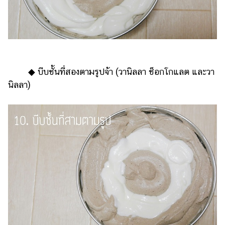
◆ บีบชั้นที่สองตามรูปจ้า (วานิลลา ช็อกโกแลต และวา
นิลลา)