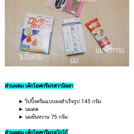
แต่งงาน
แม่
และ
เด็ก
สัตว์
เลี้ยง
Infographic
บริการ
ส่วนผสม เค้กไอศกรีมรสวานิลลา
แอปฯ
กระปุก
► วิปปิ้งครีมแบบผงสำเร็จรูป 145 กรัม
คอร์ส
► นมสด
ออนไลน์
► นมข้นหวาน 75 กรัม
เรียน
เลข
ส่วนผสม เค้กไอศกรีมรสโกโก้