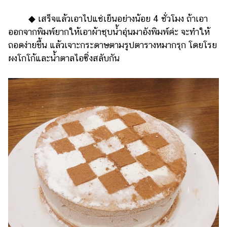
◆ เสร็จแล้วเอาไปแช่เย็นอย่างน้อย 4 ชั่วโมง ถ้าเอา
ออกจากพิมพ์ยากให้เอาผ้าชุบน้ำอุ่นมาอังพิมพ์ค่ะ จะทำให้
ถอดง่ายขึ้น แล้วเจาะกระดาษตามรูปตารางหมากรุก โดยโรย
ผงโกโก้และน้ำตาลไอซิ่งสลับกัน