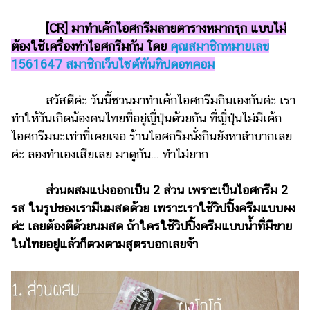
รถยนต์
[CR] มาทำเค้กไอศกรีมลายตารางหมากรุก แบบไม่
บ้าน
ต้องใช้เครื่องทำไอศกรีมกัน โดย
คุณสมาชิกหมายเลข
และ
1561647 สมาชิกเว็บไซต์พันทิปดอทคอม
การ
ตกแต่ง
สวัสดีค่ะ วันนี้ชวนมาทำเค้กไอศกรีมกินเองกันค่ะ เรา
มือ
ทำให้วันเกิดน้องคนไทยที่อยู่ญี่ปุ่นด้วยกัน ที่ญี่ปุ่นไม่มีเค้ก
ถือ
ไอศกรีมนะเท่าที่เคยเจอ ร้านไอศกรีมนั่งกินยังหาลำบากเลย
ค่ะ ลองทำเองเสียเลย มาดูกัน… ทำไม่ยาก
ราคา
ทอง
ส่วนผสมแบ่งออกเป็น 2 ส่วน เพราะเป็นไอศกรีม 2
ราคา
รส ในรูปของเรามีนมสดด้วย เพราะเราใช้วิปปิ้งครีมแบบผง
น้ำมัน
ค่ะ เลยต้องตีด้วยนมสด ถ้าใครใช้วิปปิ้งครีมแบบน้ำที่มีขาย
ในไทยอยู่แล้วก็ตวงตามสูตรบอกเลยจ้า
วา
ไร
ตี้