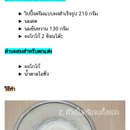
ออนไลน์
ติดต่อ
► วิปปิ้งครีมแบบผงสำเร็จรูป 210 กรัม
โฆษณา
► นมสด
► นมข้นหวาน 130 กรัม
แจ้ง
► ผงโกโก้ 2 ช้อนโต๊ะ
ปัญหา
ร่วม
ส่วนผสมสำหรับตกแต่ง
งาน
กับ
► ผงโกโก้
เรา
► น้ำตาลไอซิ่ง
วิธีทำ