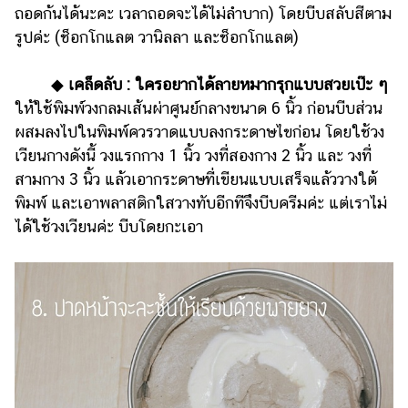
ถอดก้นได้นะคะ เวลาถอดจะได้ไม่ลำบาก) โดยบีบสลับสีตาม
รูปค่ะ (ช็อกโกแลต วานิลลา และช็อกโกแลต)
◆
เคล็ดลับ :
ใครอยากได้ลายหมากรุกแบบสวยเป๊ะ ๆ
ให้ใช้พิมพ์วงกลมเส้นผ่าศูนย์กลางขนาด 6 นิ้ว ก่อนบีบส่วน
ผสมลงไปในพิมพ์ควรวาดแบบลงกระดาษไขก่อน โดยใช้วง
เวียนกางดังนี้ วงแรกกาง 1 นิ้ว วงที่สองกาง 2 นิ้ว และ วงที่
สามกาง 3 นิ้ว แล้วเอากระดาษที่เขียนแบบเสร็จแล้ววางใต้
พิมพ์ และเอาพลาสติกใสวางทับอีกทีจึงบีบครีมค่ะ แต่เราไม่
ได้ใช้วงเวียนค่ะ บีบโดยกะเอา