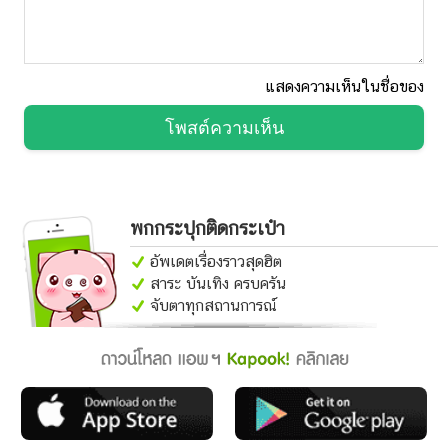
15 สูตรขนมสีฟ้า ขนมวันแม่ 2569 สีสวยน่ากิน ทำง่าย
สูตรเค้กไร้แป้ง อร่อยเพลินถูกใจคนรักสุขภาพ