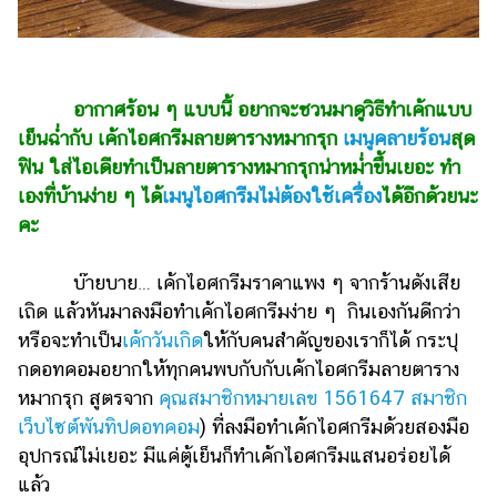
ไตล์
ดูด
วง
อากาศร้อน ๆ แบบนี้ อยากจะชวนมาดูวิธีทำเค้กแบบ
ผู้
เย็นฉ่ำกับ เค้กไอศกรีมลายตารางหมากรุก
เมนูคลายร้อน
สุด
หญิง
ฟิน ใส่ไอเดียทำเป็นลายตารางหมากรุกน่าหม่ำขึ้นเยอะ ทำ
ผู้ชาย
เองที่บ้านง่าย ๆ ได้
เมนูไอศกรีมไม่ต้องใช้เครื่อง
ได้อีกด้วยนะ
คะ
สุขภาพ
ท่อง
บ๊ายบาย… เค้กไอศกรีมราคาแพง ๆ จากร้านดังเสีย
เที่ยว
เถิด แล้วหันมาลงมือทำเค้กไอศกรีมง่าย ๆ กินเองกันดีกว่า
หรือจะทำเป็น
เค้กวันเกิด
ให้กับคนสำคัญของเราก็ได้ กระปุ
สูตร
อาหาร
กดอทคอมอยากให้ทุกคนพบกับกับเค้กไอศกรีมลายตาราง
ง่ายๆ
หมากรุก สูตรจาก
คุณสมาชิกหมายเลข 1561647 สมาชิก
เว็บไซต์พันทิปดอทคอม
) ที่ลงมือทำเค้กไอศกรีมด้วยสองมือ
ช้อป
อุปกรณ์ไม่เยอะ มีแค่ตู้เย็นก็ทำเค้กไอศกรีมแสนอร่อยได้
ปิ้ง
แล้ว