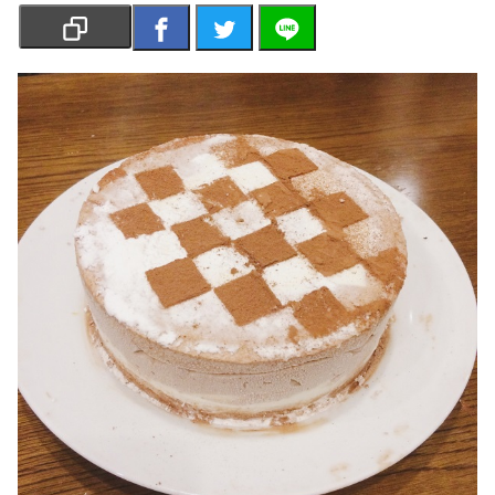
เงิน
การ
ศึกษา
บันเทิง
รูปภาพ
ดู
หนัง
Music
Station
ละคร
บันเทิง
เกาหลี
ไลฟ์