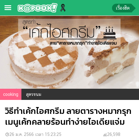
เรื่องฮิต
ข่าว-
ความ
รู้
ข่าว
ข่าว
บันเทิง
ตรวจ
cooking
สูตรขนม
หวย
วิธีทำเค้กไอศกรีม ลายตารางหมากรุก
ผล
บอล
เมนูเค้กคลายร้อนทำง่ายไอเดียแจ่ม
สด
การ
26 ม.ค. 2566 เวลา 15:23:25
26,598