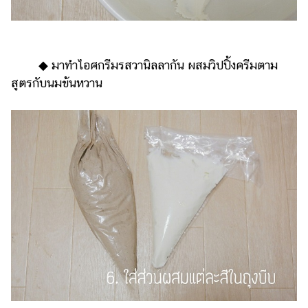
◆ มาทำไอศกรีมรสวานิลลากัน ผสมวิปปิ้งครีมตาม
สูตรกับนมข้นหวาน