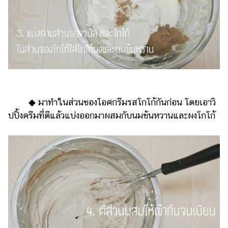
◆ มาทำในส่วนของไอศกรีมรสโกโก้กันก่อน โดยเอาวิ
ปปิ้งครีมที่ตีแล้วแบ่งออกมาผสมกับนมข้นหวานและผงโกโก้