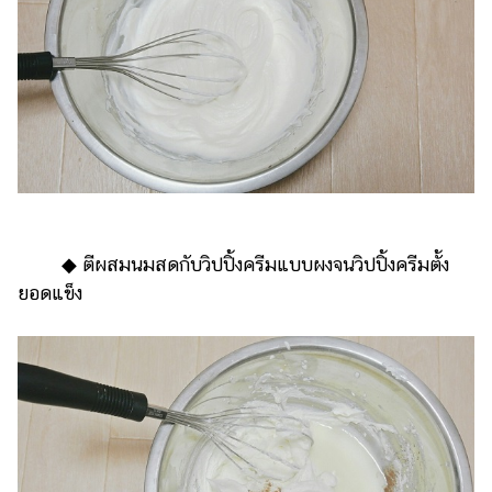
◆ ตีผสมนมสดกับวิปปิ้งครีมแบบผงจนวิปปิ้งครีมตั้ง
ยอดแข็ง