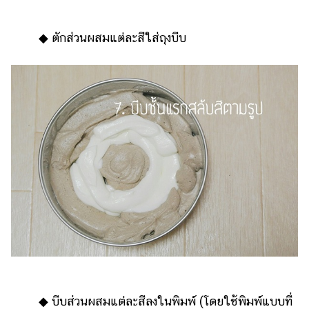
◆ ตักส่วนผสมแต่ละสีใส่ถุงบีบ
◆ บีบส่วนผสมแต่ละสีลงในพิมพ์ (โดยใช้พิมพ์แบบที่