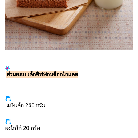
แต่งงาน
แม่
และ
เด็ก
สัตว์
เลี้ยง
Infographic
บริการ
ส่วนผสม เค้กชิฟฟ่อนช็อกโกแลต
แอปฯ
กระปุก
แป้งเค้ก 260 กรัม
คอร์ส
ออนไลน์
เรียน
ผงโกโก้ 20 กรัม
เลข