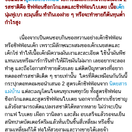
ไตล์
รสชาติคือ ชิฟฟ่อนช็อกโกแลตและชิฟฟ่อนใบเตย เนื้อ
เค้ก
นุ่มฟูเบา ละมุนลิ้น ทำกินเองง่าย ๆ หรือจะทำขายก็ต้นทุนต่ำ
ดูด
กำไรสูง
วง
ผู้
เนื่องจากเป็นคนชอบกินของหวานอย่างเค้กชิฟฟ่อน
หญิง
หรือชิฟฟ่อนเค้ก เพราะมีลักษณะผสมของเค้กเนยสดและ
ผู้ชาย
เค้กไข่ ทำให้เนื้อเค้กมีความมันเงาและละเอียด ใช้น้ำมันพืช
แทนเนยหรือมาร์การีนทำให้มีไขมันไม่มาก เลยอยากจะลอง
สุขภาพ
ทำดู และถือโอกาสทำขายด้วยเลย แต่ติดปัญหาตรงที่อยาก
ท่อง
ทดลองทำรสชาติเด็ด ๆ ขายเท่านั้น ใครที่คิดเหมือนกันวันนี้
เที่ยว
กระปุกดอทคอมขอนำเสนอ 2 สูตรเค้กชิฟฟ่อนจาก
นิตยสาร
แม่บ้าน
แต่ละเมนูโดนใจคนทุกเพศทุกวัย ทั้งสูตรชิฟฟอน
สูตร
อาหาร
ช็อกโกแลตและสูตรชิฟฟ่อนใบเตย นอกจากนี้หากเชี่ยวชาญ
ง่ายๆ
แล้วยังสามารถดัดแปลงรสชาติได้หลากหลาย ไม่ว่าจะเป็น
กาแฟ ใบเตย เผือก วานิลลา และส้ม อบเสร็จแล้วรอจนเย็น
ช้อป
สนิทปาดบัตเตอร์ครีมแล้วหั่นเป็นชิ้นสี่เหลี่ยม หรือชิ้น
ปิ้ง
สามเหลี่ยมก็ได้ ห่อให้สวยงามและวางขายได้เลยจ้า