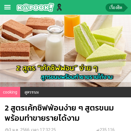
เรื่องฮิต
ข่าว-
ความ
รู้
ข่าว
ข่าว
บันเทิง
ตรวจ
หวย
cooking
สูตรขนม
ผล
2 สูตรเค้กชิฟฟ่อนง่าย ๆ สูตรขนม
บอล
สด
พร้อมทำขายรายได้งาม
การ
3 ม.ค. 2566 เวลา 17:32:25
235,116