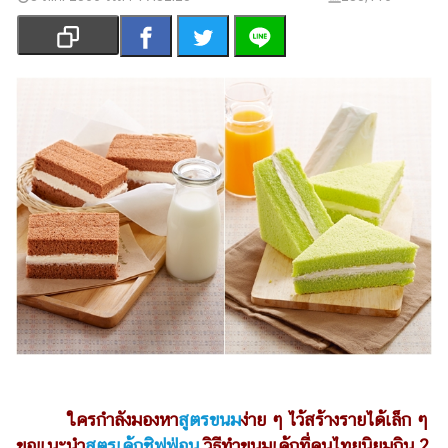
เงิน
การ
ศึกษา
บันเทิง
รูปภาพ
ดู
หนัง
Music
Station
ละคร
บันเทิง
เกาหลี
ใครกำลังมองหา
สูตรขนม
ง่าย ๆ ไว้สร้างรายได้เล็ก ๆ
ไลฟ์
ขอแนะนำ
สูตรเค้กชิฟฟ่อน
วิธีทำขนมเค้กที่คนไทยนิยมกิน 2