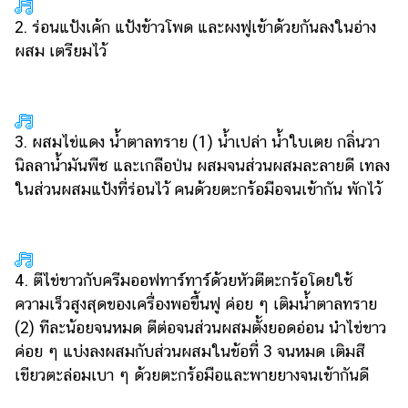
2. ร่อนแป้งเค้ก แป้งข้าวโพด และผงฟูเข้าด้วยกันลงในอ่าง
ผสม เตรียมไว้
3. ผสมไข่แดง น้ำตาลทราย (1) น้ำเปล่า น้ำใบเตย กลิ่นวา
นิลลาน้ำมันพืช และเกลือป่น ผสมจนส่วนผสมละลายดี เทลง
ในส่วนผสมแป้งที่ร่อนไว้ คนด้วยตะกร้อมือจนเข้ากัน พักไว้
4. ตีไข่ขาวกับครีมออฟทาร์ทาร์ด้วยหัวตีตะกร้อโดยใช้
ความเร็วสูงสุดของเครื่องพอขึ้นฟู ค่อย ๆ เติมน้ำตาลทราย
(2) ทีละน้อยจนหมด ตีต่อจนส่วนผสมตั้งยอดอ่อน นำไข่ขาว
ค่อย ๆ แบ่งลงผสมกับส่วนผสมในข้อที่ 3 จนหมด เติมสี
เขียวตะล่อมเบา ๆ ด้วยตะกร้อมือและพายยางจนเข้ากันดี