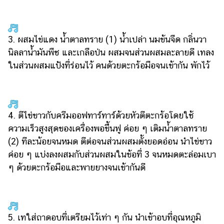
3. ผสมไข่แดง น้ำตาลทราย (1) น้ำเปล่า นมข้นจืด กลิ่นวา
นิลลาน้ำมันพืช และเกลือป่น ผสมจนส่วนผสมละลายดี เทลง
ในส่วนผสมแป้งที่ร่อนไว้ คนด้วยตะกร้อมือจนเข้ากัน พักไว้
4. ตีไข่ขาวกับครีมออฟทาร์ทาร์ด้วยหัวตีตะกร้อโดยใช้
ความเร็วสูงสุดของเครื่องพอขึ้นฟู ค่อย ๆ เติมน้ำตาลทราย
(2) ทีละน้อยจนหมด ตีต่อจนส่วนผสมตั้งยอดอ่อน นำไข่ขาว
ค่อย ๆ แบ่งลงผสมกับส่วนผสมในข้อที่ 3 จนหมดตะล่อมเบา
ๆ ด้วยตะกร้อมือและพายยางจนเข้ากันดี
5. เทใส่ถาดอบที่เตรียมไว้เท่า ๆ กัน นำเข้าอบที่อุณหภูมิ