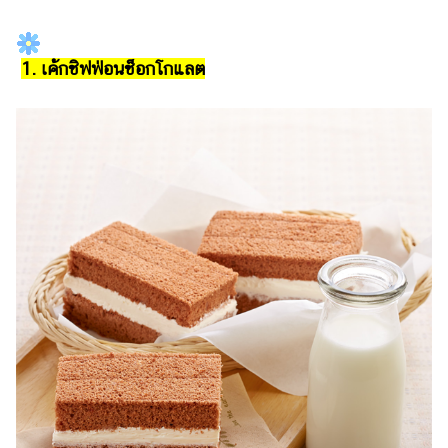
รถยนต์
บ้าน
1. เค้กชิฟฟ่อนช็อกโกแลต
และ
การ
ตกแต่ง
มือ
ถือ
ราคา
ทอง
ราคา
น้ำมัน
วา
ไร
ตี้