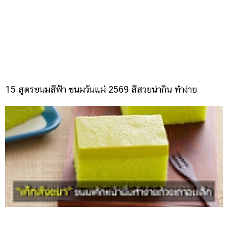
15 สูตรขนมสีฟ้า ขนมวันแม่ 2569 สีสวยน่ากิน ทำง่าย
2 สูตรเค้กสังขยา ขนมเค้กหน้านิ่มทำง่ายด้วยเตาอบเล็ก