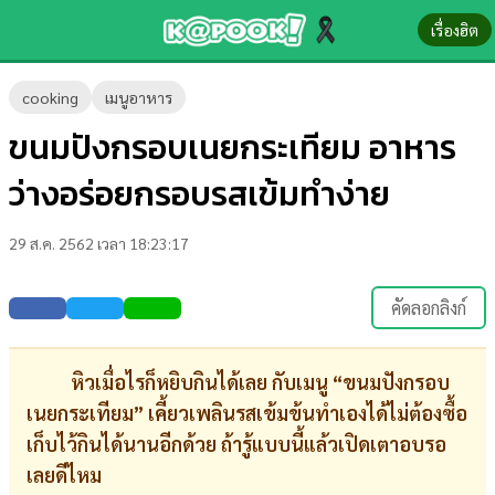
เรื่องฮิต
ข่าว-
cooking
เมนูอาหาร
ความ
ขนมปังกรอบเนยกระเทียม อาหาร
รู้
ว่างอร่อยกรอบรสเข้มทำง่าย
ข่าว
29 ส.ค. 2562 เวลา 18:23:17
ข่าว
บันเทิง
คัดลอกลิงก์
ตรวจ
หวย
หิวเมื่อไรก็หยิบกินได้เลย กับเมนู “ขนมปังกรอบ
เนยกระเทียม” เคี้ยวเพลินรสเข้มข้นทำเองได้ไม่ต้องซื้อ
ผล
เก็บไว้กินได้นานอีกด้วย ถ้ารู้แบบนี้แล้วเปิดเตาอบรอ
บอล
เลยดีไหม
สด