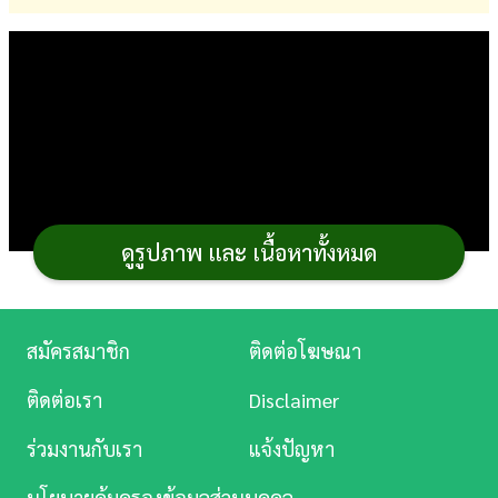
การ
เงิน
การ
ศึกษา
บันเทิง
ดูรูปภาพ และ เนื้อหาทั้งหมด
ดู
หนัง
Music
สมัครสมาชิก
ติดต่อโฆษณา
Station
ติดต่อเรา
Disclaimer
ละคร
ร่วมงานกับเรา
แจ้งปัญหา
บันเทิง
เมนูขนมปังกรอบ
โดยเฉพาะ
ขนมปังกรอบเนยสด
ทำ
นโยบายคุ้มครองข้อมูลส่วนบุคคล