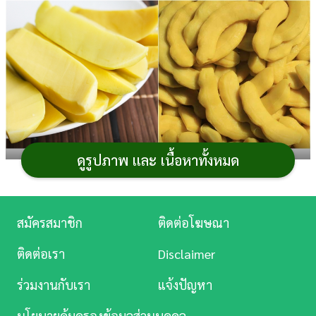
การ
เงิน
การ
ศึกษา
บันเทิง
ดูรูปภาพ และ เนื้อหาทั้งหมด
ดู
จากที่เคยทำ
ผักดอง
เมนูถนอม
อาหาร
บ่อยมาก ๆ จน
หนัง
เอียน ลองเปลี่ยนมาทำผลไม้ดองกันเถอะ กระปุกดอทคอม
ขอนำเสนอวิธีทำผลไม้ดอง ได้แก่ มะม่วงดอง มะขามดอง
Music
สมัครสมาชิก
ติดต่อโฆษณา
องุ่นดอง มะดันดอง มะกอกดอง และพุทราดอง ทำกินเอง
Station
ก็ได้ หรือทำขายก็ดีนะคะ
ติดต่อเรา
Disclaimer
ละคร
ร่วมงานกับเรา
แจ้งปัญหา
สูตรผลไม้ดอง
บันเทิง
นโยบายคุ้มครองข้อมูลส่วนบุคคล