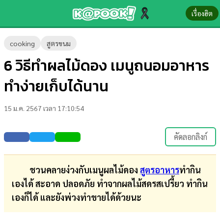
เรื่องฮิต
ข่าว-
cooking
สูตรขนม
ความ
6 วิธีทำผลไม้ดอง เมนูถนอมอาหาร
รู้
ทำง่ายเก็บได้นาน
ข่าว
15 ม.ค. 2567 เวลา 17:10:54
ข่าว
บันเทิง
คัดลอกลิงก์
ตรวจ
หวย
ชวนคลายง่วงกับเมนูผลไม้ดอง
สูตรอาหาร
ทำกิน
เองได้ สะอาด ปลอดภัย ทำจากผลไม้สดรสเปรี้ยว ทำกิน
ผล
เองก็ได้ และยังพ่วงทำขายได้ด้วยนะ
บอล
สด