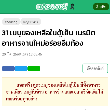
เรื่องฮิต
ข่าว-
cooking
เมนูอาหาร
ความ
31 เมนูของเหลือในตู้เย็น เนรมิต
รู้
อาหารจานใหม่อร่อยอิ่มท้อง
ข่าว
20 มี.ค. 2569 เวลา 12:05:45
ข่าว
บันเทิง
คัดลอกลิงก์
ตรวจ
หวย
แจกฟรี ! สูตรเมนูของเหลือในตู้เย็น มีทั้งอาหาร
จานเดียว เมนูกับข้าว อาหารว่าง และเบเกอรี่ จัดเต็มได้
ผล
เลยอร่อยทุกอย่าง
บอล
สด