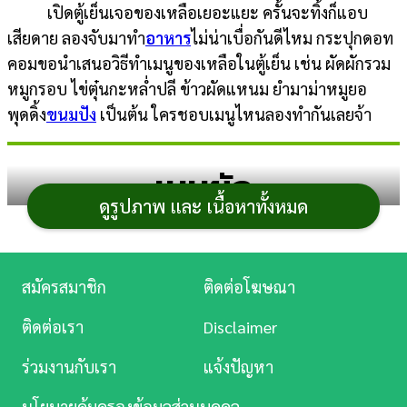
เปิดตู้เย็นเจอของเหลือเยอะแยะ ครั้นจะทิ้งก็แอบ
การ
เสียดาย ลองจับมาทำ
อาหาร
ไม่น่าเบื่อกันดีไหม กระปุกดอท
เงิน
คอมขอนำเสนอวิธีทำเมนูของเหลือในตู้เย็น เช่น ผัดผักรวม
หมูกรอบ ไข่ตุ๋นกะหล่ำปลี ข้าวผัดแหนม ยำมาม่าหมูยอ
การ
พุดดิ้ง
ขนมปัง
เป็นต้น ใครชอบเมนูไหนลองทำกันเลยจ้า
ศึกษา
บันเทิง
เมนูผัก
ดูรูปภาพ และ เนื้อหาทั้งหมด
ดู
หนัง
1. ต้มจับฉ่าย
Music
สมัครสมาชิก
ติดต่อโฆษณา
Station
ติดต่อเรา
Disclaimer
ละคร
ร่วมงานกับเรา
แจ้งปัญหา
บันเทิง
นโยบายคุ้มครองข้อมูลส่วนบุคคล