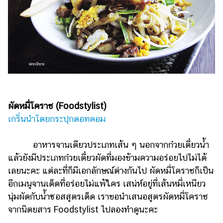
ไตล์
ดูด
วง
ผู้
หญิง
ผู้ชาย
สุขภาพ
ผัดหมี่โคราช (Foodstylist)
เกริ่นนำโดยกระปุกดอทคอม
ท่อง
เที่ยว
อาหารจานเดียวประเภทเส้น ๆ นอกจากก๋วยเตี๋ยวน้ำ
สูตร
แล้วยังมีประเภทก๋วยเตี๋ยวผัดที่มองข้ามความอร่อยไปไม่ได้
อาหาร
เลยนะคะ แต่ละที่ก็มีเอกลักษณ์ต่างกันไป ผัดหมี่โคราชก็เป็น
ง่ายๆ
อีกเมนูจานเด็ดที่อร่อยไม่แพ้ใคร เสน่ห์อยู่ที่เส้นหมี่เหนียว
นุ่มผัดกับน้ำซอสสูตรเด็ด เราขอนำเสนอสูตรผัดหมี่โคราช
ช้อป
จากนิตยสาร Foodstylist ไปลองทำดูนะคะ
ปิ้ง