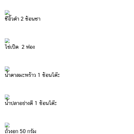
แต่งงาน
แม่
ซีอิ๊วดำ 2 ช้อนชา
และ
เด็ก
สัตว์
ไข่เป็ด 2 ฟอง
เลี้ยง
Infographic
บริการ
น้ำตาลมะพร้าว 1 ช้อนโต๊ะ
แอปฯ
กระปุก
น้ำปลาอย่างดี 1 ช้อนโต๊ะ
คอร์ส
ออนไลน์
เรียน
เลข
ถั่วงอก 50 กรัม