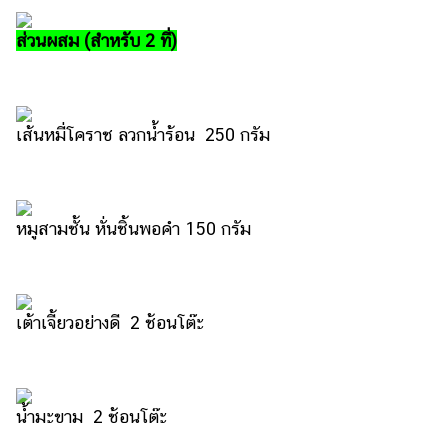
รถยนต์
ส่วนผสม (สำหรับ 2 ที่)
บ้าน
และ
การ
ตกแต่ง
เส้นหมี่โคราช ลวกน้ำร้อน 250 กรัม
มือ
ถือ
หมูสามชั้น หั่นชิ้นพอคำ 150 กรัม
ราคา
ทอง
ราคา
น้ำมัน
เต้าเจี้ยวอย่างดี 2 ช้อนโต๊ะ
วา
ไร
ตี้
น้ำมะขาม 2 ช้อนโต๊ะ