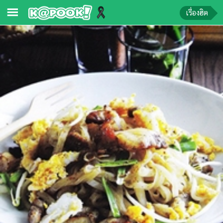
เรื่องฮิต
ข่าว-
ความ
รู้
ข่าว
ข่าว
บันเทิง
ตรวจ
หวย
ผล
บอล
สด
การ