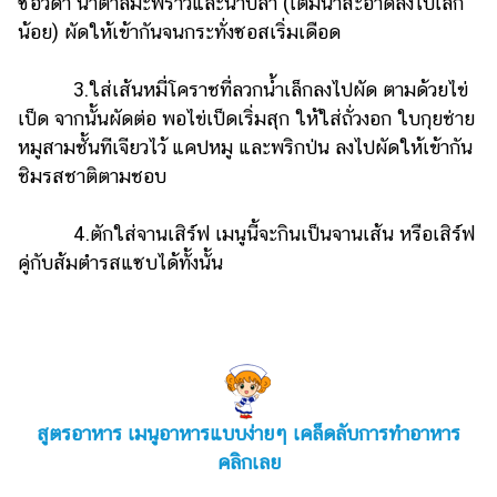
ซีอิ๊วดำ น้ำตาลมะพร้าวและน้ำปลา (เติมน้ำสะอาดลงไปเล็ก
น้อย) ผัดให้เข้ากันจนกระทั่งซอสเริ่มเดือด
3.ใส่เส้นหมี่โคราชที่ลวกน้ำเล็กลงไปผัด ตามด้วยไข่
เป็ด จากนั้นผัดต่อ พอไข่เป็ดเริ่มสุก ให้ใส่ถั่วงอก ใบกุยช่าย
หมูสามชั้นทีเจียวไว้ แคปหมู และพริกป่น ลงไปผัดให้เข้ากัน
ชิมรสชาติตามชอบ
4.ตักใส่จานเสิร์ฟ เมนูนี้จะกินเป็นจานเส้น หรือเสิร์ฟ
คู่กับส้มตำรสแซบได้ทั้งนั้น
สูตรอาหาร เมนูอาหารแบบง่ายๆ เคล็ดลับการทำอาหาร
คลิกเลย