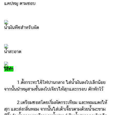
แคปหมู ตามชอบ
น้ำมันพืชสำหรับผัด
น้ำสะอาด
วิธีทำ
1.ตั้งกระทะใช้ไฟปานกลาง ใส่น้ำมันลงไปเล็กน้อย
จากนั้นนำหมูสามชั้นลงไปเจียวให้สุกและกรอบ ตักพักไว้
2.เตรียมซอสโดยเริ่มผัดกระเทียม และหอมแดงให้
สุก และส่งกลิ่นหอม จากนั้นใส่เต้าเจี้ยวตามด้วยน้ำมะขาม