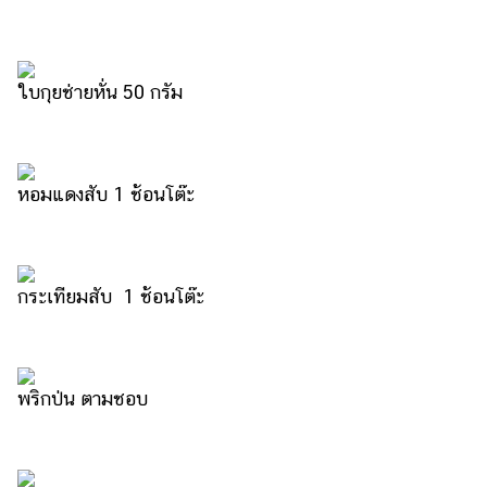
ออนไลน์
ติดต่อ
โฆษณา
ใบกุยช่ายหั่น 50 กรัม
แจ้ง
ปัญหา
ร่วม
หอมแดงสับ 1 ช้อนโต๊ะ
งาน
กับ
เรา
กระเทียมสับ 1 ช้อนโต๊ะ
พริกป่น ตามชอบ