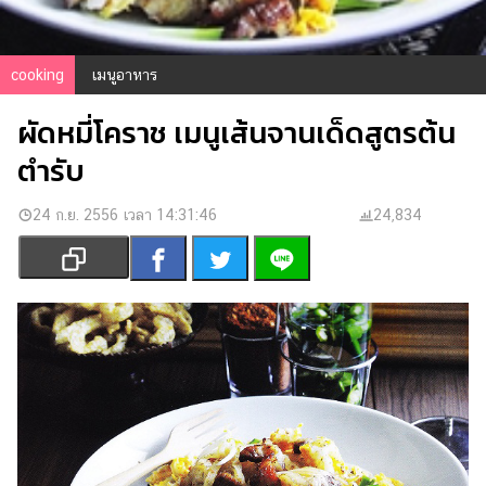
เงิน
การ
ศึกษา
cooking
เมนูอาหาร
บันเทิง
ผัดหมี่โคราช เมนูเส้นจานเด็ดสูตรต้น
ตำรับ
รูปภาพ
ดู
24 ก.ย. 2556 เวลา 14:31:46
24,834
หนัง
Music
Station
ละคร
บันเทิง
เกาหลี
ไลฟ์