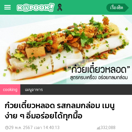
เรื่องฮิต
ข่าว-
ความ
รู้
ข่าว
ข่าว
บันเทิง
ตรวจ
cooking
เมนูอาหาร
หวย
ก๋วยเตี๋ยวหลอด รสกลมกล่อม เมนู
ผล
บอล
ง่าย ๆ อิ่มอร่อยได้ทุกมื้อ
สด
การ
29 พ.ค. 2567 เวลา 14:40:13
332,088