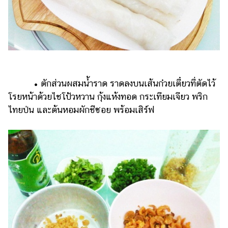
• ตักส่วนผสมน้ำราด ราดลงบนเส้นก๋วยเตี๋ยวที่ตัดไว้
โรยหน้าด้วยไชโป้วหวาน กุ้งแห้งทอด กระเทียมเจียว พริก
ไทยป่น และต้นหอมผักชีซอย พร้อมเสิร์ฟ