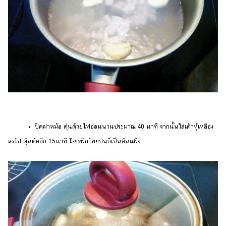
• ปิดฝาหม้อ ตุ๋นด้วยไฟอ่อนนานประมาณ 40 นาที จากนั้นใส่เต้าหู้เหลือง
ลงไป ตุ๋นต่ออีก 15นาที โรยพริกไทยป่นก็เป็นอันเสร็จ