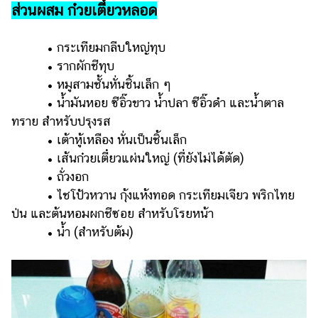
ส่วนผสม ก๋วยเตี๋ยวหลอด
รถยนต์
บ้าน
• กระเทียมกลีบใหญ่ทุบ
และ
• รากผักชีทุบ
การ
• หมูสามชั้นหั่นชิ้นเล็ก ๆ
ตกแต่ง
• น้ำมันหอย ซีอิ๊วขาว น้ำปลา ซีอิ๊วดำ และน้ำตาล
มือ
ทราย สำหรับปรุงรส
ถือ
• เต้าหู้เหลือง หั่นเป็นชิ้นเล็ก
• เส้นก๋วยเตี๋ยวแผ่นใหญ่ (ที่ยังไม่ได้ตัด)
ราคา
• ถั่วงอก
ทอง
• ไชโป้วหวาน กุ้งแห้งทอด กระเทียมเจียว พริกไทย
ราคา
ป่น และต้นหอมผกชีซอย สำหรับโรยหน้า
น้ำมัน
• น้ำ (สำหรับต้ม)
วา
ไร
ตี้