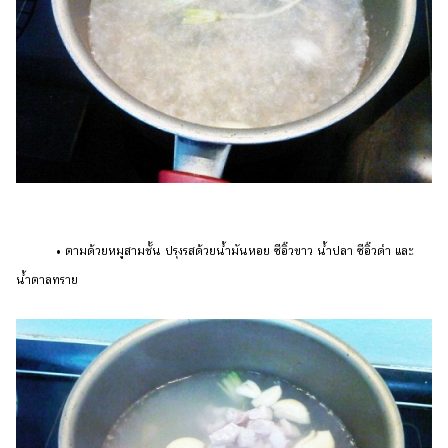
• ตามด้วยหมูสามชั้น ปรุงรสด้วยน้ำมันหอย ซีอิ๊วขาว น้ำปลา ซีอิ๊วดำ และ
น้ำตาลทราย