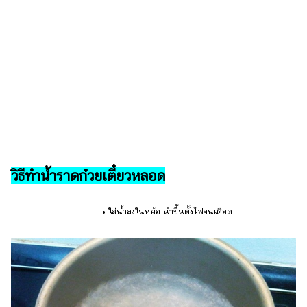
ออนไลน์
ติดต่อ
โฆษณา
แจ้ง
ปัญหา
ร่วม
งาน
กับ
เรา
วิธีทำน้ำราดก๋วยเตี๋ยวหลอด
• ใส่น้ำลงในหม้อ นำขึ้นตั้งไฟจนเดือด