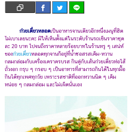
เงิน
การ
ศึกษา
ก๋วยเตี๋ยวหลอด
เป็นอาหารจานเดียวอีกหนึ่งเมนูที่ฮิต
บันเทิง
ไม่เบาเลยนะคะ มีให้เห็นตั้งแต่ในระดับร้านรถเข็นราคาชุด
ละ 20 บาท ไปจนถึงราคาหลายร้อยบาทในร้านหรู ๆ เสน่ห์
รูปภาพ
ของ
ก๋วยเตี๋ยว
หลอดทุกจานก็อยู่ที่น้ำซอสรสเค็ม-หวาน
ดู
กลมกล่อมกับเครื่องเคราครบรส กินคู่กับเส้นก๋วยเตี๋ยวห่อไส้
หนัง
ถั่วงอก กรุบ ๆ กรอบ ๆ เป็นอาหารที่สามารถกินได้ในทุกมื้อ
Music
กินได้ทุกเพศทุกวัย เพราะรสชาติที่ออกหวานนิด ๆ เค็ม
Station
หน่อย ๆ กลมกล่อม และไม่เผ็ดนั่นเอง
ละคร
บันเทิง
เกาหลี
ไลฟ์