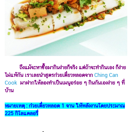
ไตล์
ดูด
วง
ผู้
หญิง
ผู้ชาย
สุขภาพ
ถึงแม้จะหาซื้อมากินง่ายก็จริง แต่ถ้าจะทำกินเอง ก็ง่าย
ท่อง
ไม่แพ้กัน เราเลยนำสูตรก๋วยเตี๋ยวหลอดจาก
Ching Can
เที่ยว
Cook
มาฝากให้ลองทำเป็นเมนูอร่อย ๆ กินกันเองง่าย ๆ ที่
บ้าน
สูตร
อาหาร
ง่ายๆ
หมายเหตุ : ก๋วยเตี๋ยวหลอด 1 จาน ให้พลังงานโดยประมาณ
225 กิโลแคลอรี่
ช้อป
ปิ้ง