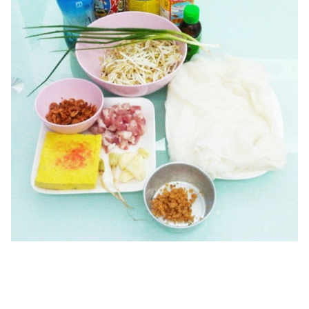
แต่งงาน
แม่
และ
เด็ก
สัตว์
เลี้ยง
Infographic
บริการ
แอปฯ
กระปุก
คอร์ส
ออนไลน์
เรียน
เลข