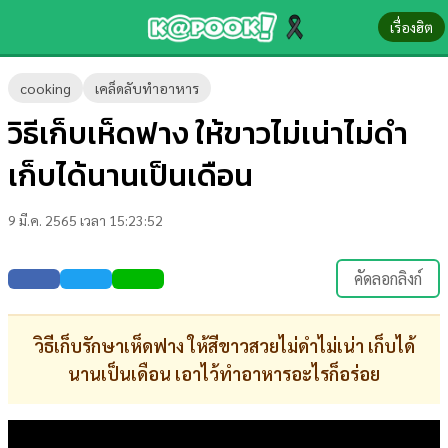
เรื่องฮิต
ข่าว-
cooking
เคล็ดลับทำอาหาร
ความ
วิธีเก็บเห็ดฟาง ให้ขาวไม่เน่าไม่ดำ
รู้
เก็บได้นานเป็นเดือน
ข่าว
9 มี.ค. 2565 เวลา 15:23:52
ข่าว
บันเทิง
คัดลอกลิงก์
ตรวจ
หวย
วิธีเก็บรักษาเห็ดฟาง ให้สีขาวสวยไม่ดำไม่เน่า เก็บได้
นานเป็นเดือน เอาไว้ทำอาหารอะไรก็อร่อย
ผล
บอล
สด