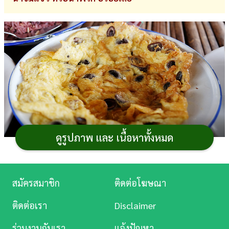
การ
เงิน
การ
ศึกษา
บันเทิง
ดู
หนัง
ดูรูปภาพ และ เนื้อหาทั้งหมด
Music
Station
สมัครสมาชิก
ติดต่อโฆษณา
เห็ดเผาะ
เห็ดพื้นบ้านของชาวล้านนา ที่ 1 ปีมีครั้งเดียว
ละคร
ถือเป็นแรร์ไอเทมที่หลายคนรอคอย นำไปทำเมนู
อาหาร
จาก
ติดต่อเรา
Disclaimer
เห็ดเผาะได้หลากหลาย เช่น แกงคั่วเห็ดเผาะ คั่วเห็ดเผาะ
บันเทิง
ร่วมงานกับเรา
แจ้งปัญหา
ผัดเห็ดเผาะ แกงเห็ดเผาะ และอีกมากมาย วันนี้เราเลยมีเมนู