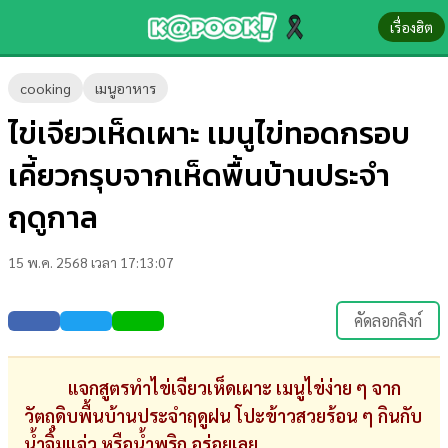
เรื่องฮิต
ข่าว-
cooking
เมนูอาหาร
ความ
ไข่เจียวเห็ดเผาะ เมนูไข่ทอดกรอบ
รู้
เคี้ยวกรุบจากเห็ดพื้นบ้านประจำ
ข่าว
ฤดูกาล
ข่าว
15 พ.ค. 2568 เวลา 17:13:07
บันเทิง
ตรวจ
คัดลอกลิงก์
หวย
ผล
แจกสูตรทำไข่เจียวเห็ดเผาะ เมนูไข่ง่าย ๆ จาก
บอล
วัตถุดิบพื้นบ้านประจำฤดูฝน โปะข้าวสวยร้อน ๆ กินกับ
สด
น้ำจิ้มแจ่ว หรือน้ำพริก อร่อยเลย