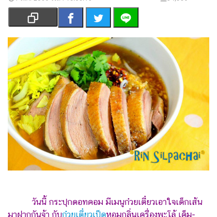
เงิน
การ
ศึกษา
บันเทิง
รูปภาพ
ดู
หนัง
Music
Station
ละคร
บันเทิง
เกาหลี
วันนี้ กระปุกดอทคอม มีเมนูก๋วยเตี๋ยวเอาใจเด็กเส้น
ไลฟ์
มาฝากกันจ้า กับ
ก๋วยเตี๋ยวเป็ด
หอมกลิ่นเครื่องพะโล้ เค็ม-