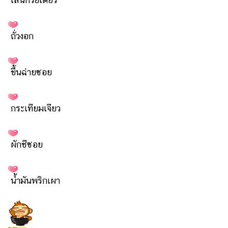
ออนไลน์
ติดต่อ
โฆษณา
ถั่วงอก
แจ้ง
ปัญหา
ขึ้นฉ่ายซอย
ร่วม
งาน
กับ
กระเทียมเจียว
เรา
ผักชีซอย
น้ำมันพริกเผา