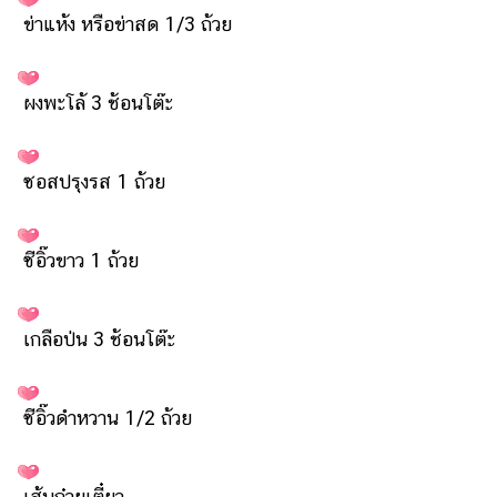
แต่งงาน
ข่าแห้ง หรือข่าสด 1/3 ถ้วย
แม่
และ
ผงพะโล้ 3 ช้อนโต๊ะ
เด็ก
สัตว์
เลี้ยง
ซอสปรุงรส 1 ถ้วย
Infographic
ซีอิ๊วขาว 1 ถ้วย
บริการ
แอปฯ
เกลือป่น 3 ช้อนโต๊ะ
กระปุก
คอร์ส
ออนไลน์
ซีอิ๊วดำหวาน 1/2 ถ้วย
เรียน
เลข
เส้นก๋วยเตี๋ยว