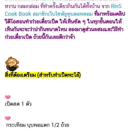
ไตล์
หวาน กลมกล่อม ที่ทำครั้งเดียวกินกันได้ทั้งบ้าน จาก
RinS
Cook Book สมาชิกเว็บไซต์ยูทูบดอทคอม
ที่มาพร้อมคลิป
ดูด
วีดีโอสอนทำก๋วยเตี๋ยวเป็ด ให้เห็นชัด ๆ ในทุกขั้นตอนให้
วง
เห็นกันจะจะว่าน่ากินขนาดไหน ลองมาดูส่วนผสมและวิธีทำ
ผู้
ก๋วยเตี๋ยวเป็ด ถ้วยนี้กันเลยดีกว่าจ้า
หญิง
ผู้ชาย
สุขภาพ
ท่อง
สิ่งที่ต้องเตรียม (สำหรับทำเป็ดพะโล้)
เที่ยว
สูตร
อาหาร
เป็ดสด 1 ตัว
ง่ายๆ
ช้อป
กระเทียม บุบพอแตก 1/2 ถ้วย
ปิ้ง