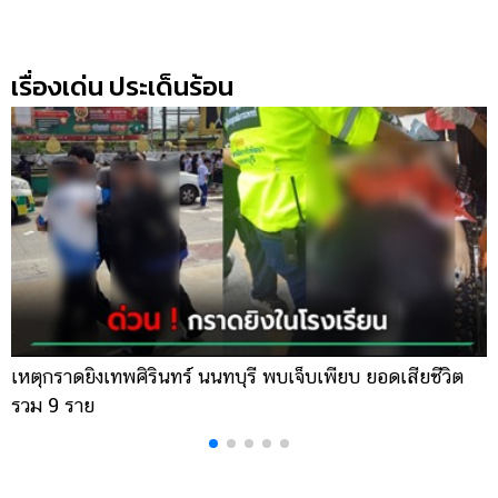
เรื่องเด่น ประเด็นร้อน
เหตุกราดยิงเทพศิรินทร์ นนทบุรี พบเจ็บเพียบ ยอดเสียชีวิต
พ
รวม 9 ราย
ค