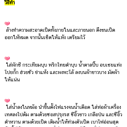
วิธีทำ
ล้างทำความสะอาดเป็ดทั้งภายในและภายนอก ดึงขนเป็ด
ออกให้หมด จากนั้นเช็ดให้แห้ง เตรียมไว้
ใส่ผักชี กระเทียมบุบ พริกไทยดำบุบ น้ำตาลปี๊บ อบเชยแท่ง
โปยกั๊ก ฮ่วยซัว ข่าแห้ง และผงพะโล้ ลงบนผ้าขาวบาง มัดผ้า
ให้แน่น
ใส่น้ำลงในหม้อ นำขึ้นตั้งไฟแรงจนน้ำเดือด ใส่ห่อผ้าเครื่อง
เทศลงไปต้ม ตามด้วยซอสปรุงรส ซีอิ๊วขาว เกลือป่น และซีอิ๊ว
ดำหวาน ตามด้วยเป็ด เติมน้ำให้ท่วมตัวเป็ด เบาไฟอ่อนสุด