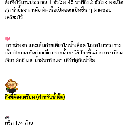
ต้มทิ้งไว้นานประมาณ 1 ชั่วโมง 45 นาทีถึง 2 ชั่วโมง พอเป็ด
สุก นำขึ้นจากหม้อ ตัดเนื้อเป็ดออกเป็นชิ้น ๆ ตามชอบ
เตรียมไว้
ลวกถั่วงอก และเส้นก๋วยเตี๋ยวในน้ำเดือด ใส่ลงในชาม วาง
เนื้อเป็ดบนเส้นก๋วยเตี๋ยว ราดน้ำพะโล้ โรยขึ้นฉ่าย กระเทียม
เจียว ผักชี และน้ำมันพริกเผา เสิร์ฟคู่กับน้ำจิ้ม
สิ่งที่ต้องเตรียม (สำหรับน้ำจิ้ม)
พริก 1/4 ถ้วย