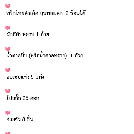
รถยนต์
พริกไทยดำเม็ด บุบพอแตก 2 ช้อนโต๊ะ
บ้าน
และ
การ
ผักชีสับหยาบ 1 ถ้วย
ตกแต่ง
มือ
น้ำตาลปี๊บ (หรือน้ำตาลทราย) 1 ถ้วย
ถือ
ราคา
ทอง
อบเชยแท่ง 9 แท่ง
ราคา
น้ำมัน
โปยกั๊ก 25 ดอก
วา
ไร
ฮ่วยซัว 8 ชิ้น
ตี้