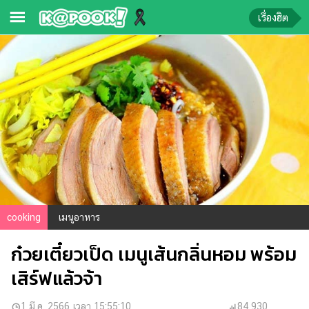
เรื่องฮิต
ข่าว-
ความ
รู้
ข่าว
ข่าว
บันเทิง
ตรวจ
หวย
cooking
เมนูอาหาร
ผล
ก๋วยเตี๋ยวเป็ด เมนูเส้นกลิ่นหอม พร้อม
บอล
สด
เสิร์ฟแล้วจ้า
การ
1 มี.ค. 2566 เวลา 15:55:10
84,930