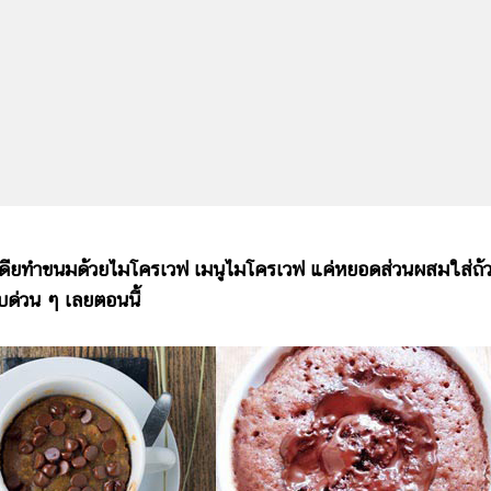
อเดียทำขนมด้วยไมโครเวฟ เมนูไมโครเวฟ แค่หยอดส่วนผสมใส่ถ้
บด่วน ๆ เลยตอนนี้