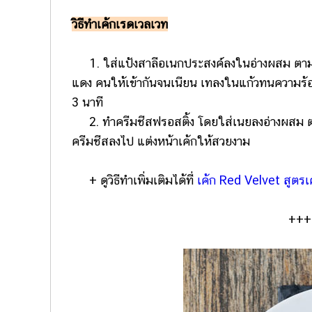
วิธีทำเค้กเรดเวลเวท
1. ใส่แป้งสาลีอเนกประสงค์ลงในอ่างผสม ตามด้
แดง คนให้เข้ากันจนเนียน เทลงในแก้วทนความร้
3 นาที
2. ทำครีมชีสฟรอสติ้ง โดยใส่เนยลงอ่างผสม ตามด
ครีมชีสลงไป แต่งหน้าเค้กให้สวยงาม
+ ดูวิธีทำเพิ่มเติมได้ที่
เค้ก Red Velvet สูตรเ
+++