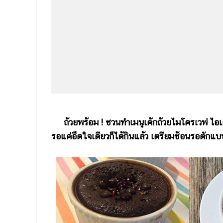
ถ้วยพร้อม ! ชวนทำเมนูเค้กถ้วยไมโครเวฟ ไ
รอแค่อึดใจเดียวก็ได้กินแล้ว เตรียมช้อนรอตักแบ