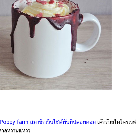
 Poppy farm สมาชิกเว็บไซต์พันทิปดอทคอม
เค้กถ้วยไมโครเวฟ
้ำตาลหวานแหวว