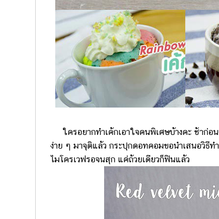
ใครอยากทำเค้กเอาใจคนพิเศษบ้างคะ ช้าก่อนค่ะ
ง่าย ๆ มาจุติแล้ว กระปุกดอทคอมขอนำเสนอวิธีทำเ
ไมโครเวฟรอจนสุก แค่ถ้วยเดียวก็ฟินแล้ว