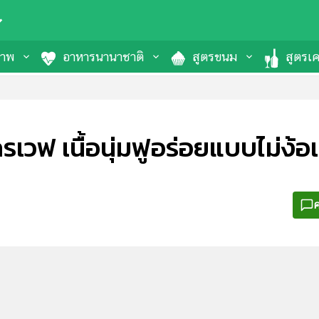
ภาพ
อาหารนานาชาติ
สูตรขนม
สูตรเคร
รเวฟ เนื้อนุ่มฟูอร่อยแบบไม่ง้
ค