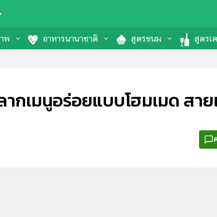
ภาพ
อาหารนานาชาติ
สูตรขนม
สูตรเคร
หลากเมนูอร่อยแบบโฮมเมด สาย
ค