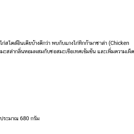
ไตล์อินเดียบ้างดีกว่า พบกับแกงไก่ทิกก้ามาซาล่า (Chicken
ผงมะสล่ากลิ่นหอมผสมกับซอสมะเขือเทศเข้มข้น และเพิ่มความเผ็
ือประมาณ 680 กรัม