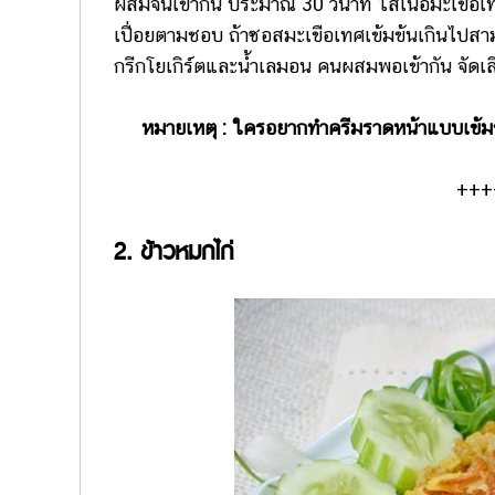
ผสมจนเข้ากัน ประมาณ 30 วินาที ใส่เนื้อมะเขือเ
เปื่อยตามชอบ ถ้าซอสมะเขือเทศเข้มข้นเกินไปสาม
กรีกโยเกิร์ตและน้ำเลมอน คนผสมพอเข้ากัน จัดเสิร
หมายเหตุ : ใครอยากทำครีมราดหน้าแบบเข้มข้
+++
2. ข้าวหมกไก่