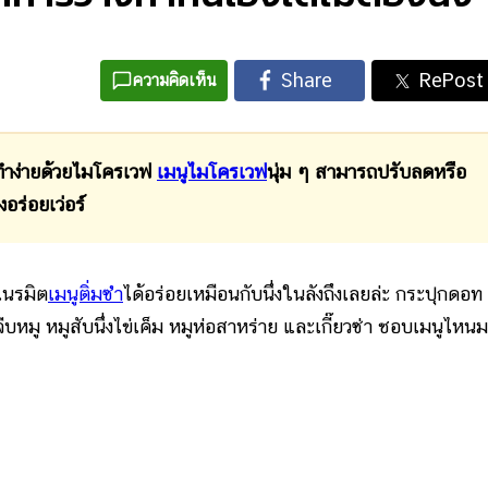
ความคิดเห็น
ทำง่ายด้วยไมโครเวฟ
เมนูไมโครเวฟ
นุ่ม ๆ สามารถปรับลดหรือ
อร่อยเว่อร์
เนรมิต
เมนูติ่มซำ
ได้อร่อยเหมือนกับนึ่งในลังถึงเลยล่ะ กระปุกดอท
หมู หมูสับนึ่งไข่เค็ม หมูห่อสาหร่าย และเกี๊ยวซ่า ชอบเมนูไหน