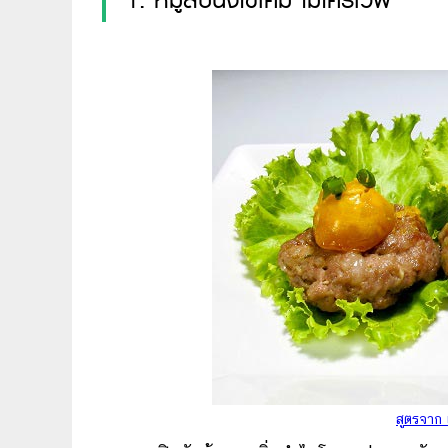
1. หมูสับนึ่งไข่เค็ม ไมโครเวฟ
สูตรจาก 