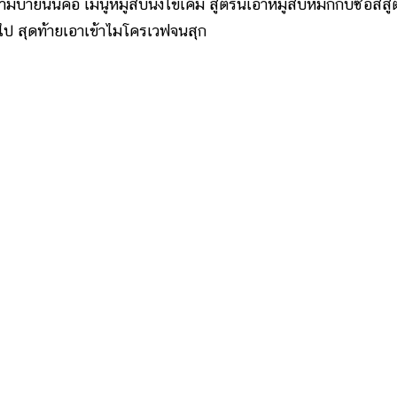
นั่นคือ เมนูหมูสับนึ่งไข่เค็ม สูตรนี้เอาหมูสับหมักกับซอสสู
งไป สุดท้ายเอาเข้าไมโครเวฟจนสุก