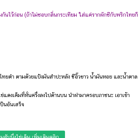
ันไว้ก่อน (ถ้าไม่ชอบกลิ่นกระเทียม ใส่แค่รากผักชีกับพริกไทยก
ทยตำ ตามด้วยแป้งมันสำปะหลัง ซีอิ๊วขาว น้ำมันหอย และน้ำตาล
่แดงเค็มที่หั่นครึ่งลงไปด้านบน นำฝามาครอบภาชนะ เอาเข้า
็นอันเสร็จ
หมูสับนึ่งไข่เค็ม เพิ่มเติมคลิก