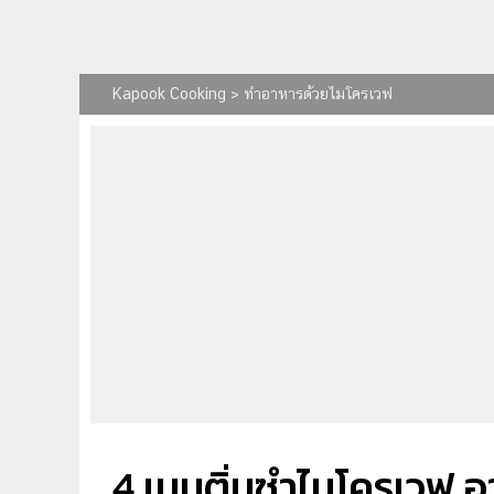
Kapook Cooking
>
ทําอาหารด้วยไมโครเวฟ
4 เมนูติ่มซำไมโครเวฟ อา