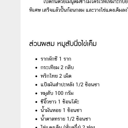
เปิดกันด้วยเมนูติ่มซำไมโครเวฟเหมาะกับยามบ่าย
พิเศษ เสร็จแล้วปั้นก้อนกลม และวางไข่แดงเค็มล
ส่วนผสม หมูสับนึ่งไข่เค็ม
รากผักชี 1 ราก
กระเทียม 2 กลีบ
พริกไทย 2 เม็ด
แป้งมันสำปะหลัง 1/2 ช้อนชา
หมูสับ 100 กรัม
ซีอิ๊วขาว 1 ช้อนโต๊ะ
น้ำมันหอย 1 ช้อนชา
น้ำตาลทราย 1/2 ช้อนชา
ไข่แดงเค็ม (หั่นครึ่ง) 2 ฟอง