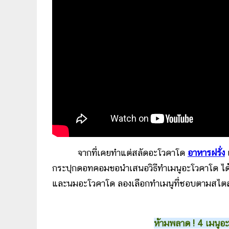
จากที่เคยทำแต่สลัดอะโวคาโด
อาหารฝรั่ง
กระปุกดอทคอมขอนำเสนอวิธีทำเมนูอะโวคาโด ได้แ
และนมอะโวคาโด ลองเลือกทำเมนูที่ชอบตามสไตล์
ห้ามพลาด !️ 4 เมนูอ