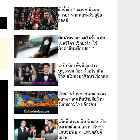
ตัวนี้เด็ด !! แมนยู มีแผน
สำรอง หากพลาดตัว ลูอิส
ฮอลล์
มีคนโทร. มา แต่ไม่รู้ว่าเป็น
เบอร์ใคร เช็กยังไง-ใช่
มิจฉาชีพหรือเปล่า ?
เศร้า น้องพั้นช์ ลูกสาว
บุญธรรม ก้อง ห้วยไร่ เสีย
ชีวิต สโมสรนักศึกษาไว้อาลัย
เดินผ่านร้านขายไก่ทอดแถว
ตลาด ก่อนเห็นป้ายชื่อร้าน
ถึงกับอ่านใหม่อีกรอบ
แจ็คกี้ ชาเคอลีน ฟินสุด เปิด
โมเมนต์กอด เกรท วรินทร
แคปชั่นฟิน ๆ แฟนคลับจิ้
นมาก