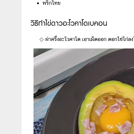
พริกไทย
วิธีทำไข่ดาวอะโวคาโดเบคอน
◇
ผ่าครึ่งอะโวคาโด เอาเม็ดออก ตอกไข่ไก