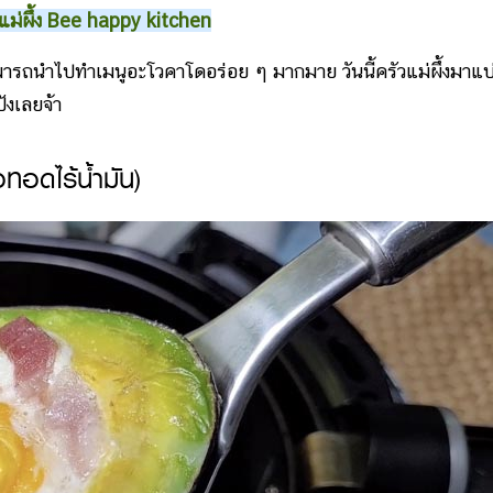
แม่ผึ้ง Bee happy kitchen
รถนำไปทำเมนูอะโวคาโดอร่อย ๆ มากมาย วันนี้ครัวแม่ผึ้งมาแบ
ังเลยจ้า
ทอดไร้น้ำมัน)