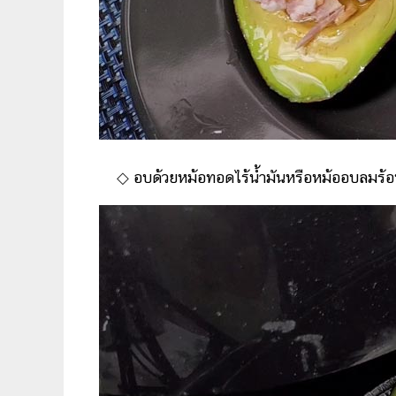
◇
อบด้วยหม้อทอดไร้น้ำมันหรือหม้ออบลมร้