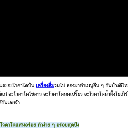
และอะโวคาโดปั่น
เครื่องดื่ม
วนไป ลองมาทำเมนูอื่น ๆ กันบ้างดีไ
ก่ อะโวคาโดไข่ดาว อะโวคาโดนมเปรี้ยว อะโวคาโดน้ำผึ้งโยเกิร
กันเลยจ้า
ะโวคาโดแสนอร่อย ทำง่าย ๆ อร่อยสุดปัง