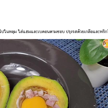
่ลงไปในหลุม ใส่แฮมและเบคอนตามชอบ ปรุงรสด้วยเกลือและพริ