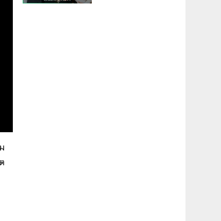
หม
์ต