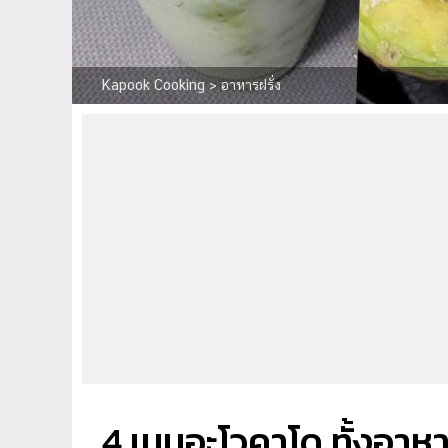
Kapook Cooking
>
อาหารฝรั่ง
4 เมนูอะโวคาโด ทั้งอาห