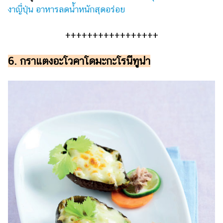
งาญี่ปุ่น อาหารลดน้ำหนักสุดอร่อย
+++++++++++++++++
6. กราแตงอะโวคาโดมะกะโรนีทูน่า