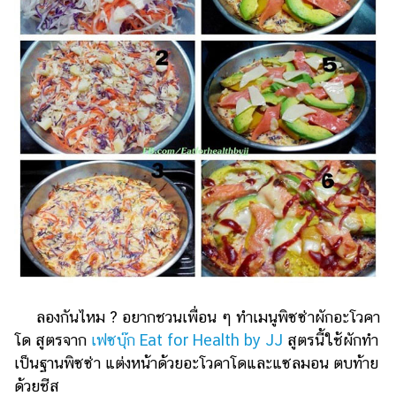
ลองกันไหม ? อยากชวนเพื่อน ๆ ทำเมนูพิซซ่าผักอะโวคา
โด สูตรจาก
เฟซบุ๊ก Eat for Health by JJ
สูตรนี้ใช้ผักทำ
เป็นฐานพิซซ่า แต่งหน้าด้วยอะโวคาโดและแซลมอน ตบท้าย
ด้วยชีส