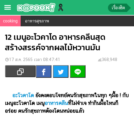
เรื่องฮิต
cooking
อาหารสุขภาพ
ข่าว-
ความ
12 เมนูอะโวคาโด อาหารคลีนสุด
รู้
สร้างสรรค์จากผลไม้หวานมัน
ข่าว
17 ส.ค. 2565 เวลา 08:47:41
368,948
ข่าว
บันเทิง
ตรวจ
หวย
อะโวคาโด
ยังคงตอบโจทย์คนรักสุขภาพในทุก ๆมื้อ ! กับ
เมนูอะโวคาโด เมนู
อาหารคลีน
ที่ไม่จำเจ ทำกินมื้อไหนก็
ผล
อร่อย คนรักสุขภาพต้องโดนหน่อยแล้ว
บอล
สด
การ