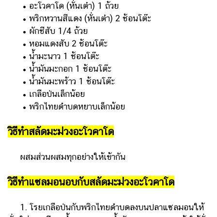
• อะโวคาโด (หั่นเต๋า) 1 ถ้วย
• พริกหวานสีแดง (หั่นเต๋า) 2 ช้อนโต๊ะ
• ผักชีสับ 1/4 ถ้วย
• หอมแดงสับ 2 ช้อนโต๊ะ
• น้ำมะนาว 1 ช้อนโต๊ะ
• น้ำมันมะกอก 1 ช้อนโต๊ะ
• น้ำมันมะพร้าว 1 ช้อนโต๊ะ
• เกลือป่นเล็กน้อย
• พริกไทยดำบดหยาบเล็กน้อย
วิธีทำสลัดมะม่วงอะโวคาโด
ผสมส่วนผสมทุกอย่างให้เข้ากัน
วิธีทำแซลมอนอบกับสลัดมะม่วงอะโวคาโด
1. โรยเกลือป่นกับพริกไทยดำบดลงบนปลาแซลมอนให้