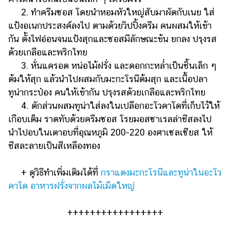
2. ทำครีมซอส โดยนำหอมหัวใหญ่สับมาผัดกับเนย ใส่
แป้งอเนกประสงค์ลงไป ตามด้วยวิปปิ้งครีม คนผสมให้เข้า
กัน ตั้งไฟอ่อนจนแป้งสุกและซอสมีลักษณะข้น ยกลง ปรุงรส
ด้วยเกลือและพริกไทย
3. หั่นแครอต หน่อไม้ฝรั่ง และดอกกะหล่ำเป็นชิ้นเล็ก ๆ
ต้มให้สุก แล้วนำไปผสมกับมะกะโรนีต้มสุก และเนื้อปลา
ทูน่ากระป๋อง คนให้เข้ากัน ปรุงรสด้วยเกลือและพริกไทย
4. ตักส่วนผสมทูน่าใส่ลงในเปลือกอะโวคาโดที่เก็บไว้ให้
เกือบเต็ม ราดทับด้วยครีมซอส โรยมอสซาเรลล่าชีสลงไป
นำไปอบในเตาอบที่อุณหภูมิ 200-220 องศาเซลเซียส ให้
ชีสละลายเป็นสีเหลืองทอง
+ ดูวิธีทำเพิ่มเติมได้ที่
กราแตงมะกะโรนีและทูน่าในอะโว
คาโด อาหารฝรั่งจากผลไม้เม็ดใหญ่
+++++++++++++++++