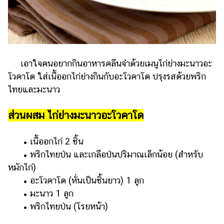
เอาใจคนอยากกินอาหารคลีนจ๋าด้วยเมนูไก่ย่างมะนาวอะ
โวคาโด ใส่เนื้ออกไก่ย่างกินกับอะโวคาโด ปรุงรสด้วยพริก
ไทยและมะนาว
ส่วนผสม ไก่ย่างมะนาวอะโวคาโด
• เนื้ออกไก่ 2 ชิ้น
• พริกไทยป่น และเกลือป่นปริมาณเล็กน้อย (สำหรับ
หมักไก่)
• อะโวคาโด (หั่นเป็นชิ้นยาว) 1 ลูก
• มะนาว 1 ลูก
• พริกไทยป่น (โรยหน้า)