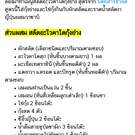
ลองมาทำเมนูสลัดอะโวคาโดกุ้งย่าง สูตรจาก
นิตยสารชีวจิต
สูตรนี้ใส่กุ้งย่างและไข่กุ้งกินกับผักสลัดและราดน้ำสลัดงา
ญี่ปุ่นผสมวาซาบิ
ส่วนผสม สลัดอะโวคาโดกุ้งย่าง
• ผักสลัด (เลือกชนิดและปริมาณตามชอบ)
• อะโวคาโดสุก (หั่นชิ้นบางตามยาว) 1 ผล
• มะเขือเทศราชินี (หั่นชิ้นพอดีคำ) 2 ผล
• แตงกวา แครอต และบีทรูต (หั่นชิ้นพอดีคำ) ปริมาณ
ตามชอบ
• เลมอนฝานเป็นแว่น 2 ชิ้น
• เลมอน (หั่นสี่เหลี่ยมลูกเต๋าเล็ก) 1 ช้อนชา
• ไข่กุ้ง 2 ช้อนโต๊ะ
• กุ้งสด 4 ตัว
• ซีอิ๊วญี่ปุ่น 2 ช้อนโต๊ะ
• น้ำส้มสายชูบัลซามิก 3 ช้อนโต๊ะ
• น้ำตาลทรายไม่ขัดขาว 1 ช้อนโต๊ะ