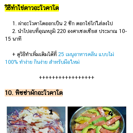
วิธีทำไข่ดาวอะโวคาโด
1. ผ่าอะโวคาโดออกเป็น 2 ซีก ตอกไข่ไก่ใส่ลงไป
2. นำไปอบที่อุณหภูมิ 220 องศาเซลเซียส ประมาณ 10-
15 นาที
+ ดูวิธีทำเพิ่มเติมได้ที่
25 เมนูอาหารคลีน แบบไม่
100% ทำง่าย กินง่าย สำหรับมือใหม่
+++++++++++++++++
10. พิซซ่าผักอะโวคาโด