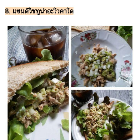
8. แซนด์วิชทูน่าอะโวคาโด