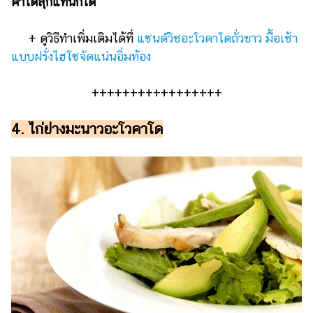
คาโดสุกแทนก็ได้
+ ดูวิธีทำเพิ่มเติมได้ที่
แซนด์วิชอะโวคาโดถั่วขาว มื้อเช้า
แบบฝรั่งไฮโซจัดแน่นอิ่มท้อง
+++++++++++++++++
4. ไก่ย่างมะนาวอะโวคาโด