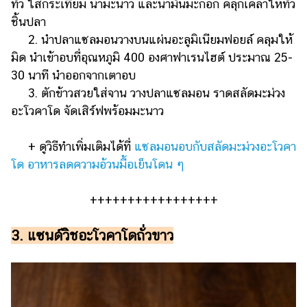
ทั่ว ใส่กระเทียม น้ำมะนาว และน้ำมันมะกอก คลุกเคล้าให้ทั่ว
ชิ้นปลา
2. นำปลาแซลมอนวางบนแผ่นอะลูมิเนียมฟอยล์ คลุมให้
มิด นำเข้าอบที่อุณหภูมิ 400 องศาฟาเรนไฮต์ ประมาณ 25-
30 นาที นำออกจากเตาอบ
3. ตักข้าวสวยใส่จาน วางปลาแซลมอน ราดสลัดมะม่วง
อะโวคาโด จัดเสิร์ฟพร้อมมะนาว
+ ดูวิธีทำเพิ่มเติมได้ที่
แซลมอนอบกับสลัดมะม่วงอะโวคา
โด อาหารลดความอ้วนมื้อเย็นโดน ๆ
+++++++++++++++++
3. แซนด์วิชอะโวคาโดถั่วขาว