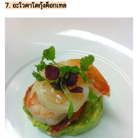
7. อะโวคาโดกุ้งค็อกเทล