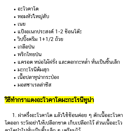
• อะโวคาโด
• หอมหัวใหญ่สับ
• เนย
• แป้งอเนกประสงค์ 1-2 ช้อนโต๊ะ
• วิปปิ้งครีม 1+1/2 ถ้วย
• เกลือป่น
• พริกไทยป่น
• แครอต หน่อไม้ฝรั่ง และดอกกะหล่ำ หั่นเป็นชิ้นเล็ก
• มะกะโรนีต้มสุก
• เนื้อปลาทูน่ากระป๋อง
• มอสซาเรลล่าชีส
วิธีทำกราแตงอะโวคาโดมะกะโรนีทูน่า
1. ผ่าครึ่งอะโวคาโด แล้วใช้ช้อนค่อย ๆ ตักเนื้ออะโวคา
โดออก ระวังอย่าให้เปลือกขาด เก็บเปลือกไว้ ส่วนเนื้ออะโว
คาโดนำไปหั่นเป็นชิ้นเล็ก ๆ เตรียมไว้