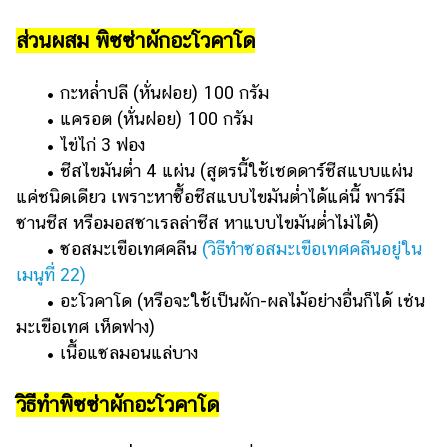
ส่วนผสม พิซซ่าผักอะโวคาโด
• กะหล่ำปลี (หั่นฝอย) 100 กรัม
• แครอต (หั่นฝอย) 100 กรัม
• ไข่ไก่ 3 ฟอง
• ชีสไขมันต่ำ 4 แผ่น (สูตรนี้ใช้เชดดาร์ชีสแบบแผ่น
แค่ชนิดเดียว เพราะหาซื้อชีสแบบไขมันต่ำได้แค่นี้ พาร์มี
ซานชีส หรือมอสซาเรลล่าชีส หาแบบไขมันต่ำไม่ได้)
• ซอสมะเขือเทศคลีน
(วิธีทำซอสมะเขือเทศคลีนอยู่ใน
เมนูที่ 22)
• อะโวคาโด (หรือจะใช้เป็นผัก-ผลไม้อย่างอื่นก็ได้ เช่น
มะเขือเทศ เห็ดฟาง)
• เนื้อแซลมอนแล่บาง
วิธีทำพิซซ่าผักอะโวคาโด