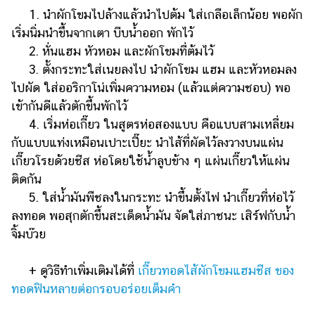
1. นำผักโขมไปล้างแล้วนำไปต้ม ใส่เกลือเล็กน้อย พอผัก
เริ่มนิ่มนำขึ้นจากเตา บีบน้ำออก พักไว้
2. หั่นแฮม หัวหอม และผักโขมที่ต้มไว้
3. ตั้งกระทะใส่เนยลงไป นำผักโขม แฮม และหัวหอมลง
ไปผัด ใส่ออริกาโน่เพิ่มความหอม (แล้วแต่ความชอบ) พอ
เข้ากันดีแล้วตักขึ้นพักไว้
4. เริ่มห่อเกี๊ยว ในสูตรห่อสองแบบ คือแบบสามเหลี่ยม
กับแบบแท่งเหมือนเปาะเปี๊ยะ นำไส้ที่ผัดไว้ลงวางบนแผ่น
เกี๊ยวโรยด้วยชีส ห่อโดยใช้น้ำลูบข้าง ๆ แผ่นเกี๊ยวให้แผ่น
ติดกัน
5. ใส่น้ำมันพืชลงในกระทะ นำขึ้นตั้งไฟ นำเกี๊ยวที่ห่อไว้
ลงทอด พอสุกตักขึ้นสะเด็ดน้ำมัน จัดใส่ภาชนะ เสิร์ฟกับน้ำ
จิ้มบ๊วย
+ ดูวิธีทำเพิ่มเติมได้ที่
เกี๊ยวทอดไส้ผักโขมแฮมชีส ของ
ทอดฟินหลายต่อกรอบอร่อยเต็มคำ