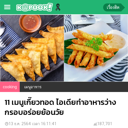
เรื่องฮิต
ข่าว-
ความ
รู้
ข่าว
ข่าว
บันเทิง
ตรวจ
cooking
เมนูอาหาร
หวย
11 เมนูเกี๊ยวทอด ไอเดียทำอาหารว่าง
ผล
บอล
กรอบอร่อยย้อนวัย
สด
การ
13 ธ.ค. 2564 เวลา 16:11:41
187,701