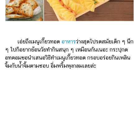
ไตล์
ดูด
วง
ผู้
เอ่ยถึงเมนูเกี๊ยวทอด
อาหาร
ว่างสุดโปรดสมัยเด็ก ๆ นึก
หญิง
ๆ ไปก็อยากย้อนวัยทำกินสนุก ๆ เหมือนกันเนอะ กระปุกด
ผู้ชาย
อทคอมขอนำเสนอวิธีทำเมนูเกี๊ยวทอด กรอบอร่อยกินเพลิน
จิ้มกับน้ำจิ้มตามชอบ อิ่มพริ้มพุงกลมเลยล่ะ
สุขภาพ
ท่อง
เที่ยว
สูตร
อาหาร
ง่ายๆ
ช้อป
ปิ้ง