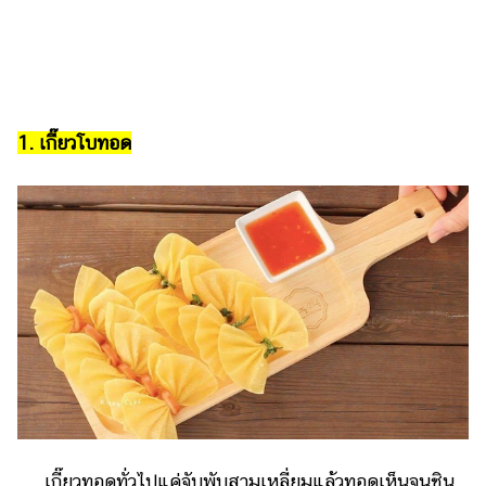
รถยนต์
บ้าน
และ
การ
1. เกี๊ยวโบทอด
ตกแต่ง
มือ
ถือ
ราคา
ทอง
ราคา
น้ำมัน
วา
ไร
ตี้
เกี๊ยวทอดทั่วไปแค่จับพับสามเหลี่ยมแล้วทอดเห็นจนชิน