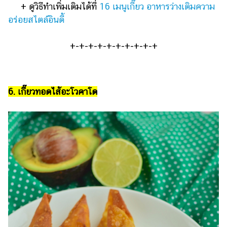
+ ดูวิธีทำเพิ่มเติมได้ที่
16 เมนูเกี๊ยว อาหารว่างเติมความ
อร่อยสไตล์อินดี้
+-+-+-+-+-+-+-+-+-+
6. เกี๊ยวทอดไส้อะโวคาโด