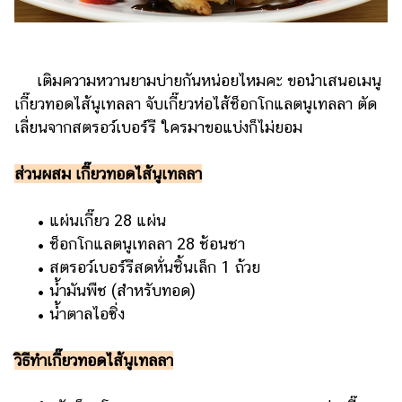
เติมความหวานยามบ่ายกันหน่อยไหมคะ ขอนำเสนอเมนู
เกี๊ยวทอดไส้นูเทลลา จับเกี๊ยวห่อไส้ช็อกโกแลตนูเทลลา ตัด
เลี่ยนจากสตรอว์เบอร์รี ใครมาขอแบ่งก็ไม่ยอม
ส่วนผสม เกี๊ยวทอดไส้นูเทลลา
• แผ่นเกี๊ยว 28 แผ่น
• ช็อกโกแลตนูเทลลา 28 ช้อนชา
• สตรอว์เบอร์รีสดหั่นชิ้นเล็ก 1 ถ้วย
• น้ำมันพืช (สำหรับทอด)
• น้ำตาลไอซิ่ง
วิธีทำเกี๊ยวทอดไส้นูเทลลา