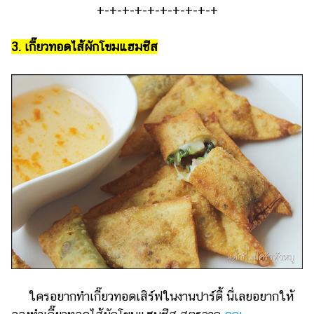
+-+-+-+-+-+-+-+-+-+
3. เกี๊ยวทอดไส้ผักโขมแฮมชีส
ใครอยากทำเกี๊ยวทอดเสิร์ฟในงานปาร์ตี้ นี่เลยอยากให้