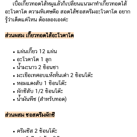
เบื่อเกี๊ยวทอดไส้หมูแล้วก็เปลี่ยนแนวมาทำเกี๊ยวทอดไส้
อะโวคาโด ความพิเศษคือ สอดไส้ซอสครีมอะโวคาโด อยาก
รู้ว่าเด็ดแค่ไหน ต้องลองเองค่ะ
ส่วนผสม เกี๊ยวทอดไส้อะโวคาโด
• แผ่นเกี๊ยว 12 แผ่น
• อะโวคาโด 1 ลูก
• น้ำมะนาว 2 ช้อนชา
• มะเขือเทศอบแห้งหั่นเต๋า 2 ช้อนโต๊ะ
• หอมแดงสับ 1 ช้อนโต๊ะ
• ผักชีสับ 1/2 ช้อนโต๊ะ
• น้ำมันพืช (สำหรับทอด)
ส่วนผสม ซอสครีมผักชี
• ครีมชีส 2 ช้อนโต๊ะ