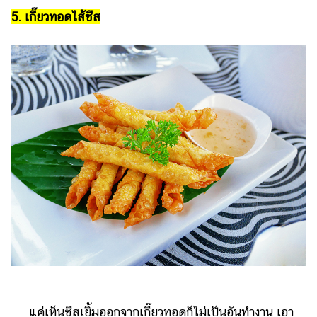
5. เกี๊ยวทอดไส้ชีส
แค่เห็นชีสเยิ้มออกจากเกี๊ยวทอดก็ไม่เป็นอันทำงาน เอา