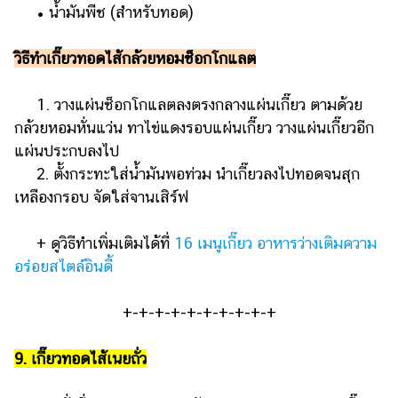
• น้ำมันพืช (สำหรับทอด)
วิธีทำเกี๊ยวทอดไส้กล้วยหอมช็อกโกแลต
1. วางแผ่นช็อกโกแลตลงตรงกลางแผ่นเกี๊ยว ตามด้วย
กล้วยหอมหั่นแว่น ทาไข่แดงรอบแผ่นเกี๊ยว วางแผ่นเกี๊ยวอีก
แผ่นประกบลงไป
2. ตั้งกระทะใส่น้ำมันพอท่วม นำเกี๊ยวลงไปทอดจนสุก
เหลืองกรอบ จัดใส่จานเสิร์ฟ
+ ดูวิธีทำเพิ่มเติมได้ที่
16 เมนูเกี๊ยว อาหารว่างเติมความ
อร่อยสไตล์อินดี้
+-+-+-+-+-+-+-+-+-+
9. เกี๊ยวทอดไส้เนยถั่ว