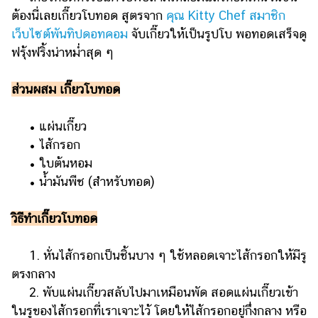
แต่งงาน
ต้องนี่เลยเกี๊ยวโบทอด สูตรจาก
คุณ Kitty Chef สมาชิก
เว็บไซต์พันทิปดอทคอม
จับเกี๊ยวให้เป็นรูปโบ พอทอดเสร็จดู
แม่
ฟรุ้งฟริ้งน่าหม่ำสุด ๆ
และ
เด็ก
ส่วนผสม เกี๊ยวโบทอด
สัตว์
เลี้ยง
• แผ่นเกี๊ยว
Infographic
• ไส้กรอก
• ใบต้นหอม
บริการ
• น้ำมันพืช (สำหรับทอด)
แอปฯ
วิธีทำเกี๊ยวโบทอด
กระปุก
คอร์ส
1. หั่นไส้กรอกเป็นชิ้นบาง ๆ ใช้หลอดเจาะไส้กรอกให้มีรู
ออนไลน์
ตรงกลาง
เรียน
2. พับแผ่นเกี๊ยวสลับไปมาเหมือนพัด สอดแผ่นเกี๊ยวเข้า
เลข
ในรูของไส้กรอกที่เราเจาะไว้ โดยให้ไส้กรอกอยู่กึ่งกลาง หรือ