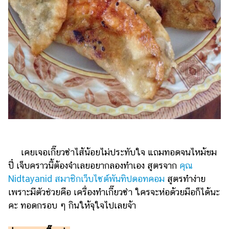
เคยเจอเกี๊ยวซ่าไส้น้อยไม่ประทับใจ แถมทอดจนไหม้ขม
ปี๋ เจ็บคราวนี้ต้องจำเลยอยากลองทำเอง สูตรจาก
คุณ
Nidtayanid สมาชิกเว็บไซต์พันทิปดอทคอม
สูตรทำง่าย
เพราะมีตัวช่วยคือ เครื่องทำเกี๊ยวซ่า ใครจะห่อด้วยมือก็ได้นะ
คะ ทอดกรอบ ๆ กินให้จุใจไปเลยจ้า