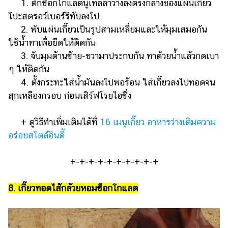
1. ตักช็อกโกแลตนูเทลลาวางลงตรงกลางของแผ่นเกี๊ยว
โปะสตรอว์เบอร์รีทับลงไป
2. พับแผ่นเกี๊ยวเป็นรูปสามเหลี่ยมและให้มุมเสมอกัน
ใช้น้ำทาเพื่อยึดให้ติดกัน
3. จับมุมด้านซ้าย-ขวามาประกบกัน ทาด้วยน้ำแล้วกดเบา
ๆ ให้ติดกัน
4. ตั้งกระทะใส่น้ำมันลงไปพอร้อน ใส่เกี๊ยวลงไปทอดจน
สุกเหลืองกรอบ ก่อนเสิร์ฟโรยไอซิ่ง
+ ดูวิธีทำเพิ่มเติมได้ที่
16 เมนูเกี๊ยว อาหารว่างเติมความ
อร่อยสไตล์อินดี้
+-+-+-+-+-+-+-+-+-+
8. เกี๊ยวทอดไส้กล้วยหอมช็อกโกแลต