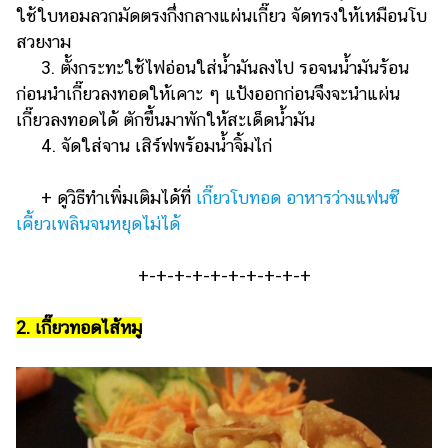
ออนไลน์
ใช้ใบหอมลวกมัดตรงกึ่งกลางแผ่นเกี๊ยว จัดทรงให้เหมือนโบ
สวยงาม
ติดต่อ
โฆษณา
3. ตั้งกระทะใช้ไฟอ่อนใส่น้ำมันลงไป รอจนน้ำมันร้อน
ก่อนนำเกี๊ยวลงทอดให้เคาะ ๆ แป้งออกก่อนจึงจะนำแผ่น
แจ้ง
เกี๊ยวลงทอดได้ ตักขึ้นมาพักให้สะเด็ดน้ำมัน
ปัญหา
4. จัดใส่จาน เสิร์ฟพร้อมน้ำจิ้มไก่
ร่วม
งาน
+ ดูวิธีทำเพิ่มเติมได้ที่
เกี๊ยวโบทอด อาหารว่างแฟนซี
กับ
เคี้ยวเพลินจนหยุดไม่ได้
เรา
+-+-+-+-+-+-+-+-+-+
2. เกี๊ยวทอดไส้หมู