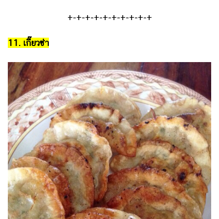
+-+-+-+-+-+-+-+-+-+
11. เกี๊ยวซ่า