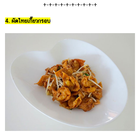
+-+-+-+-+-+-+-+-+-+
4. ผัดไทยเกี๊ยวกรอบ