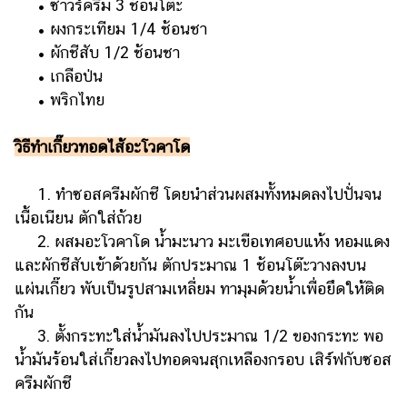
• ซาวร์ครีม 3 ช้อนโต๊ะ
• ผงกระเทียม 1/4 ช้อนชา
• ผักชีสับ 1/2 ช้อนชา
• เกลือป่น
• พริกไทย
วิธีทำเกี๊ยวทอดไส้อะโวคาโด
1. ทำซอสครีมผักชี โดยนำส่วนผสมทั้งหมดลงไปปั่นจน
เนื้อเนียน ตักใส่ถ้วย
2. ผสมอะโวคาโด น้ำมะนาว มะเขือเทศอบแห้ง หอมแดง
และผักชีสับเข้าด้วยกัน ตักประมาณ 1 ช้อนโต๊ะวางลงบน
แผ่นเกี๊ยว พับเป็นรูปสามเหลี่ยม ทามุมด้วยน้ำเพื่อยึดให้ติด
กัน
3. ตั้งกระทะใส่น้ำมันลงไปประมาณ 1/2 ของกระทะ พอ
น้ำมันร้อนใส่เกี๊ยวลงไปทอดจนสุกเหลืองกรอบ เสิร์ฟกับซอส
ครีมผักชี