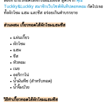
ลองทำเกี๊ยวทอดไส้ผักโขมแฮมชีส สูตรจาก
คุณ
Tuckky&Luckky สมาชิกเว็บไซต์พันทิปดอทคอม
กัดไปเจอ
ทั้งผักโขม แฮม และชีส อร่อยเกินคำบรรยาย
ส่วนผสม เกี๊ยวทอดไส้ผักโขมแฮมชีส
• แผ่นเกี๊ยว
• ผักโขม
• แฮม
• ชีส
• หัวหอม
• เนย
• ออริกาโน่
• น้ำมันพืช (สำหรับทอด)
• น้ำจิ้มบ๊วย
วิธีทำเกี๊ยวทอดไส้ผักโขมแฮมชีส