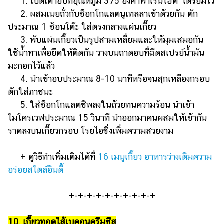
1. เปิดเตาอบที่อุณหภูมิ 375 องศาฟาเรนไฮต์ เตรียมไว้
2. ผสมเนยถั่วกับช็อกโกแลตนูเทลลาเข้าด้วยกัน ตัก
ประมาณ 1 ช้อนโต๊ะ ใส่ตรงกลางแผ่นเกี๊ยว
3. พับแผ่นเกี๊ยวเป็นรูปสามเหลี่ยมและให้มุมเสมอกัน
ใช้น้ำทาเพื่อยึดให้ติดกัน วางบนถาดอบที่ฉีดสเปรย์น้ำมัน
มะกอกไว้แล้ว
4. นำเข้าอบประมาณ 8-10 นาทีหรือจนสุกเหลืองกรอบ
ตักใส่ภาชนะ
5. ใส่ช็อกโกแลตชิพลงในถ้วยทนความร้อน นำเข้า
ไมโครเวฟประมาณ 15 วินาที นำออกมาคนผสมให้เข้ากัน
ราดลงบนเกี๊ยวกรอบ โรยไอซิ่งเพิ่มความสวยงาม
+ ดูวิธีทำเพิ่มเติมได้ที่
16 เมนูเกี๊ยว อาหารว่างเติมความ
อร่อยสไตล์อินดี้
+-+-+-+-+-+-+-+-+-+
10. เกี๊ยวทอดไส้เบคอนครีมชีส