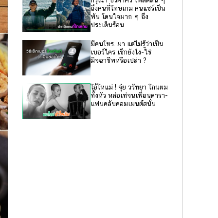
กรุณา บัวคำศรี โพสต์สั้น ๆ
ถึงคนที่โทษเกม คนแชร์เป็น
พัน โดนใจมาก ๆ ถึง
ประเด็นร้อน
มีคนโทร. มา แต่ไม่รู้ว่าเป็น
เบอร์ใคร เช็กยังไง-ใช่
มิจฉาชีพหรือเปล่า ?
โอ้โหแม่ ! จุ๋ย วรัทยา โกนผม
ทั้งหัว หล่อเท่จนเพื่อนดารา-
แฟนคลับคอมเมนต์สนั่น