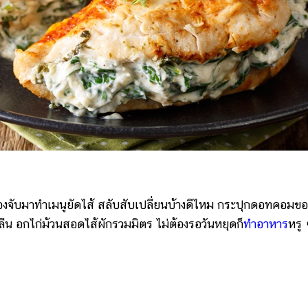
องจับมาทำเมนูยัดไส้
สลับสับเปลี่ยนบ้างดีไหม กระปุกดอทคอมข
นคลีน อกไก่ม้วนสอดไส้ผักรวมมิตร ไม่ต้องรอวันหยุดก็
ทำอาหาร
หรู