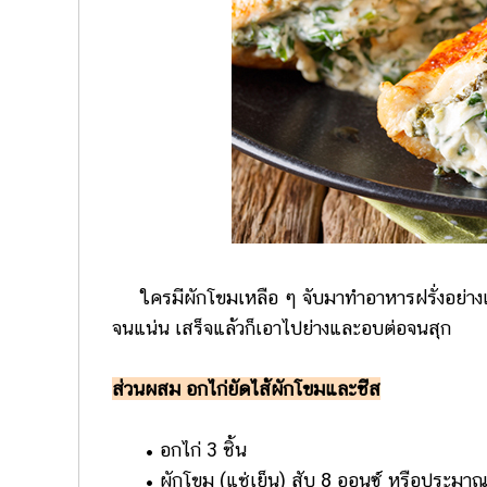
ใครมีผักโขมเหลือ ๆ จับมาทำอาหารฝรั่งอย่างเม
จนแน่น เสร็จแล้วก็เอาไปย่างและอบต่อจนสุก
ส่วนผสม อกไก่ยัดไส้ผักโขมและชีส
• อกไก่ 3 ชิ้น
• ผักโขม (แช่เย็น) สับ 8 ออนซ์ หรือประมาณ