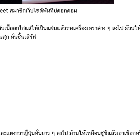
eet สมาชิกเว็บไซต์พันทิปดอทคอม
นื้ออกไก่แล่ให้เป็นแผ่นแล้ววางเครื่องเคราต่าง ๆ ลงไป ม้วนให
ุก หั่นชิ้นเสิร์ฟ
แตงกวาญี่ปุ่นหั่นยาว ๆ ลงไป ม้วนให้เหมือนซูชิแล้วเอาเชือกห