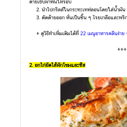
ด้ายเย็บผ้าพันให้รอบ
2. นำไปกริลล์ในกระทะเทฟลอนโดยใส่น้ำมัน 1
3. ตัดด้ายออก หั่นเป็นชิ้น ๆ โรยเกลือและพริ
+ ดูวิธีทำเพิ่มเติมได้ที่
22 เมนูอาหารคลีนง่าย 
+++
2. อกไก่ยัดไส้ผักโขมและชีส