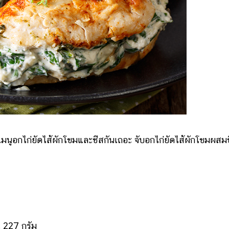
นูอกไก่ยัดไส้ผักโขมและชีสกันเถอะ จับอกไก่ยัดไส้ผักโขมผสม
 227 กรัม