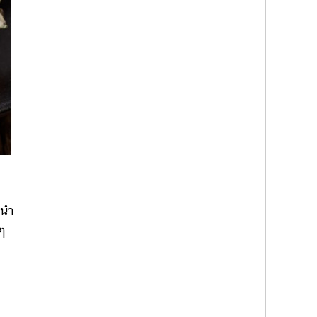
อนำ
 ๆ