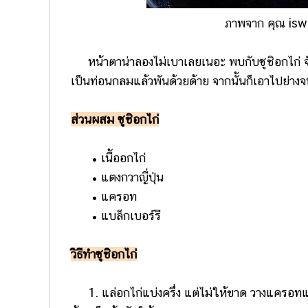
ภาพจาก คุณ isw
หน้าตาน่าลองไม่เบาเลยเนอะ พบกับซูชิอกไก่ จับเ
เป็นท่อนกลมแล้วพันด้วยด้าย จากนั้นก็เอาไปย่างจนส
ส่วนผสม ซูชิอกไก่
• เนื้ออกไก่
• แตงกวาญี่ปุ่น
• แครอท
• แบล็กเบอร์รี
วิธีทำซูชิอกไก่
1. แล่อกไก่แบ่งครึ่ง แต่ไม่ให้ขาด วางแครอทและ