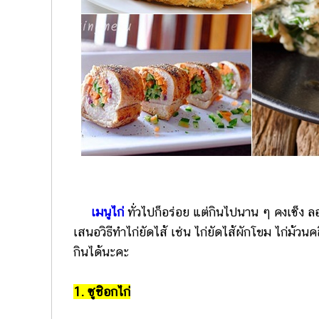
เมนูไก่
ทั่วไปก็อร่อย แต่กินไปนาน ๆ คงเซ็ง ล
เสนอวิธีทำไก่ยัดไส้ เช่น ไก่ยัดไส้ผักโขม ไก่ม้ว
กินได้นะคะ
1. ซูชิอกไก่