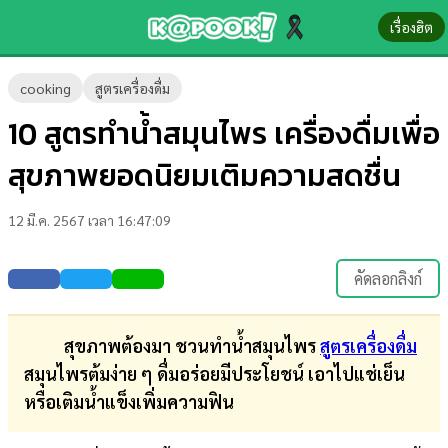
เรื่องฮิต
ข่าว-
cooking
สูตรเครื่องดื่ม
ความ
10 สูตรทำน้ำสมุนไพร เครื่องดื่มเพื่อ
รู้
สุขภาพยอดนิยมเติมความสดชื่น
ข่าว
12 มี.ค. 2567 เวลา 16:47:09
ข่าว
บันเทิง
คัดลอกลิงก์
ตรวจ
หวย
สุขภาพต้องมา ชวนทำน้ำสมุนไพร
สูตรเครื่องดื่ม
สมุนไพรต้มง่าย ๆ ดื่มอร่อยมีประโยชน์ เอาไปแช่เย็น
ผล
หรือเติมน้ำแข็งเพิ่มความฟิน
บอล
สด