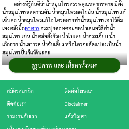
อย่างที่รู้กันดีว่าน้ำสมุนไพรสรรพคุณหลากหลาย มีทั้ง
การ
น้ำสมุนไพรลดความดัน น้ำสมุนไพรลดไขมัน น้ำสมุนไพรแก้
เงิน
เจ็บคอ น้ำสมุนไพรแก้ไอ ใครอยากทำน้ำสมุนไพรเอาไว้ดื่ม
เองหลังมื้อ
อาหาร
กระปุกดอทคอมขอนำเสนอวิธีทำน้ำ
การ
สมุนไพร เช่น น้ำหล่อฮั้งก้วย น้ำใบเตย น้ำกระเจี๊ยบ น้ำ
ศึกษา
เก๊กฮวย น้ำเสาวรส น้ำจับเลี้ยง หรือใครจะดัดแปลงเป็นน้ำ
บันเทิง
สมุนไพรปั่นก็เก๋ดีนะคะ
ดูรูปภาพ และ เนื้อหาทั้งหมด
ดู
หนัง
สูตรน้ำสมุนไพร
Music
สมัครสมาชิก
ติดต่อโฆษณา
Station
ติดต่อเรา
Disclaimer
1. น้ำหล่อฮั้งก้วย
ละคร
ร่วมงานกับเรา
แจ้งปัญหา
บันเทิง
นโยบายคุ้มครองข้อมูลส่วนบุคคล