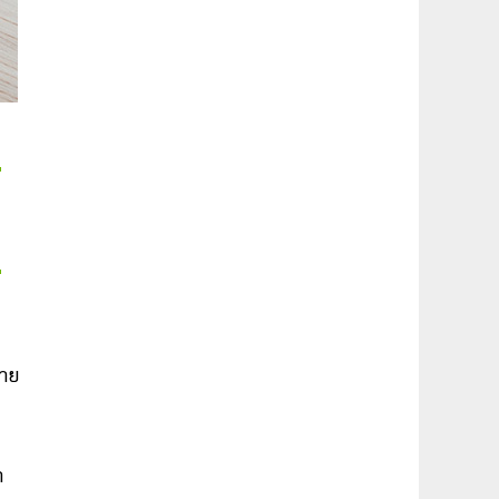
ลาย
า