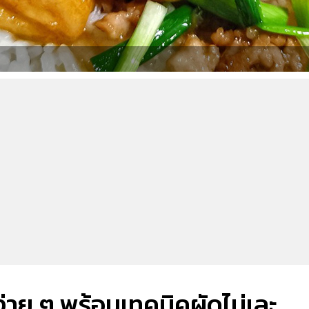
ยง่าย ๆ พร้อมเทคนิคผัดไม่เละ