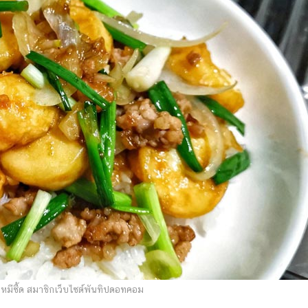
หมีซี้ด สมาชิกเว็บไซต์พันทิปดอทคอม