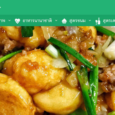
ภาพ
อาหารนานาชาติ
สูตรขนม
สูตรเคร