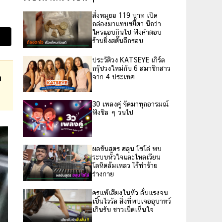
สั่งหมูยอ 119 บาท เปิด
กล่องมาแทบขยี้ตา นึกว่า
ใครแอบกินไป ฟังคำตอบ
ร้านยิ่งสตั๊นอีกรอบ
ประวัติวง KATSEYE เกิร์ล
กรุ๊ปวงใหม่กับ 6 สมาชิกสาว
จาก 4 ประเทศ
า
30 เพลงคู่ จัดมาทุกอารมณ์
ฟังชิล ๆ วนไป
ผลชันสูตร ฮลุน โซโล่ พบ
ระบบหัวใจและไหลเวียน
โลหิตล้มเหลว ไร้ทำร้าย
ร่างกาย
ครูแพ้เสียงในหัว ลั่นแรงจน
เป็นไวรัล สิ่งที่พบเจออุบาทว์
เกินรับ ชาวเน็ตเห็นใจ