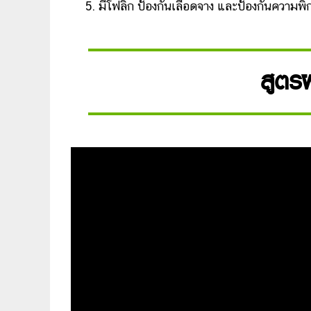
มีโฟลิก ป้องกันเลือดจาง และป้องกันความพิ
สูตรผั