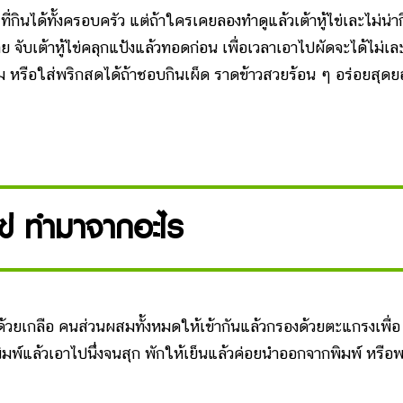
ที่กินได้ทั้งครอบครัว แต่ถ้าใครเคยลองทำดูแล้วเต้าหู้ไข่เละไม่น่า
ลย จับเต้าหู้ไข่คลุกแป้งแล้วทอดก่อน เพื่อเวลาเอาไปผัดจะได้ไม่เล
ติม หรือใส่พริกสดได้ถ้าชอบกินเผ็ด ราดข้าวสวยร้อน ๆ อร่อยสุด
้ไข่ ทํามาจากอะไร
้วยเกลือ คนส่วนผสมทั้งหมดให้เข้ากันแล้วกรองด้วยตะแกรงเพื่อ
พ์แล้วเอาไปนึ่งจนสุก พักให้เย็นแล้วค่อยนำออกจากพิมพ์ หรือ