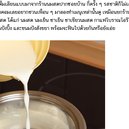
เลียนแบบมาจากร้านนมสดปากซอยบ้าน กี่ครั้ง ๆ รสชาติก็ไม่
อทคอมเลยอยากชวนเพื่อน ๆ มาลองทำเมนูเหล่านั้นดู เหมือนยกร้า
นมสด ได้แก่ นมสด นมเย็น ชาเย็น ชาเขียวนมสด กาแฟโบราณโอรี
มปังปิ้ง และขนมปังสังขยา พร้อมจะฟินไปด้วยกันหรือยังเอ่ย