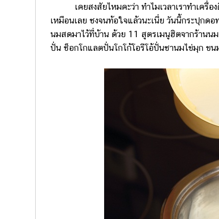
เคยสงสัยไหมคะว่า ทำไมเวลาเราทำเครื่องดื่ม
เหมือนเลย ชงจนท้อใจแล้วนะเนี่ย วันนี้กระปุกด
นมสดมาไว้ที่บ้าน ด้วย 11 สูตรเมนูฮิตจากร้าน
ปั่น ช็อกโกแลตปั่นโกโก้โอรีโอ้ปั่นชานมไข่มุก ขน