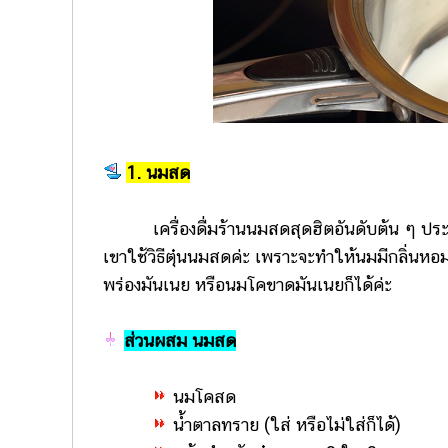
1. นมสด
เครื่องดื่มร้านนมสดสุดฮิตอันดับต้น ๆ ประจำ
เขาใช้วิธีตุ๋นนมสดค่ะ เพราะจะทำให้นมมีกลิ่นห
พร่องมันเนย หรือนมโคขาดมันเนยก็ได้ค่ะ
ส่วนผสม นมสด
นมโคสด
น้ำตาลทราย (ใส่ หรือไม่ใส่ก็ได้)