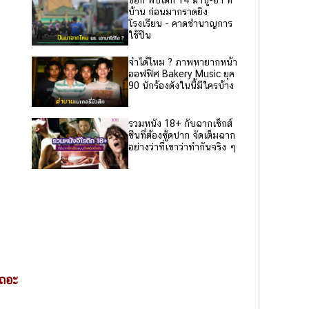
ช็อก พบเด็ก 14 ฆ่าปู่-ย่า ที่
บ้าน ก่อนมากราดยิง
โรงเรียน - คาดชำนาญการ
ใช้ปืน
จำได้ไหม ? ภาพหายากหน้า
ออฟฟิศ Bakery Music ยุค
90 นักร้องดังในนี้มีใครบ้าง
รวมหนัง 18+ กับฉากเซ็กส์
ซีนที่ต้องซู้ดปาก จัดเต็มฉาก
อย่างว่าที่เขาว่าทำกันจริง ๆ
เถอะ