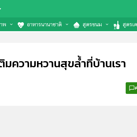
ภาพ
อาหารนานาชาติ
สูตรขนม
สูตรเคร
ติมความหวานสุขล้ำที่บ้านเรา
ค