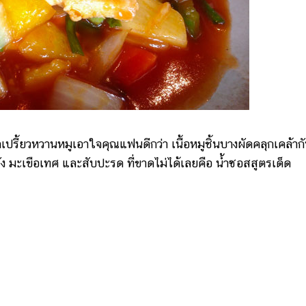
ี้ยวหวานหมูเอาใจคุณแฟนดีกว่า เนื้อหมูชิ้นบางผัดคลุกเคล้าก
ง มะเขือเทศ และสับปะรด ที่ขาดไม่ได้เลยคือ น้ำซอสสูตรเด็ด