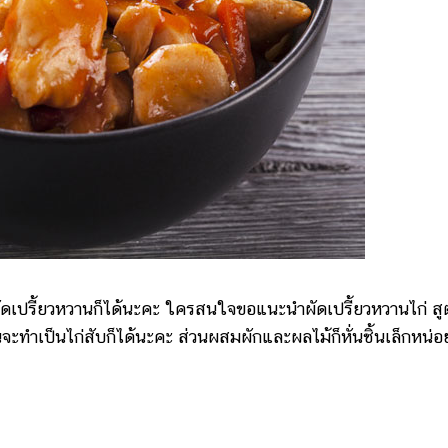
ดเปรี้ยวหวานก็ได้นะคะ ใครสนใจขอแนะนำผัดเปรี้ยวหวานไก่ สูต
จะทำเป็นไก่สับก็ได้นะคะ ส่วนผสมผักและผลไม้ก็หั่นชิ้นเล็กหน่อ