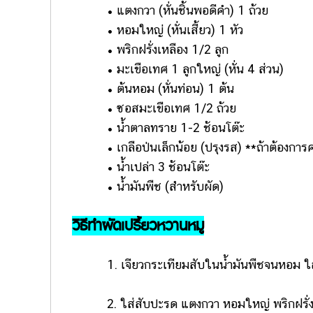
• แตงกวา (หั่นชิ้นพอดีคำ) 1 ถ้วย
• หอมใหญ่ (หั่นเสี้ยว) 1 หัว
• พริกฝรั่งเหลือง 1/2 ลูก
• มะเขือเทศ 1 ลูกใหญ่ (หั่น 4 ส่วน)
• ต้นหอม (หั่นท่อน) 1 ต้น
• ซอสมะเขือเทศ 1/2 ถ้วย
• น้ำตาลทราย 1-2 ช้อนโต๊ะ
• เกลือป่นเล็กน้อย (ปรุงรส) **ถ้าต้องการ
• น้ำเปล่า 3 ช้อนโต๊ะ
• น้ำมันพืช (สำหรับผัด)
วิธีทำผัดเปรี้ยวหวานหมู
1. เจียวกระเทียมสับในน้ำมันพืชจนหอม ใส่เ
2. ใส่สับปะรด แตงกวา หอมใหญ่ พริกฝรั่ง 