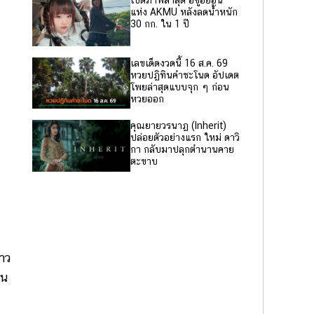
เปิดภาพล่าสุด อีซูฮยอน
แห่ง AKMU หลังลดน้ำหนัก
30 กก. ใน 1 ปี
เลขเด็ดงวดนี้ 16 ส.ค. 69
หวยปฏิทินคำชะโนด อัปเดต
โพยล่าสุดแบบจุก ๆ ก่อน
หวยออก
คุณยายวรนาฏ (Inherit)
ปล่อยตัวอย่างแรก ใหม่ ดาวิ
กา กลับมาปลุกตำนานคาย
ตะขาบ
้าว
าน