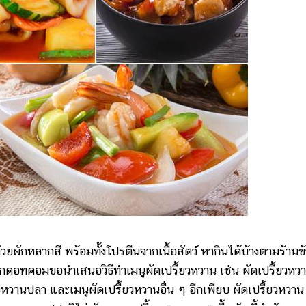
ยผักหลากสี พร้อมทั้งโปรตีนจากเนื้อสัตว์ หากินได้บ้างตามร้านข
ะปุกดอทคอมขอนำเสนอวิธีทำเมนูผัดเปรี้ยวหวาน เช่น ผัดเปรี้ยวหว
้ยวหวานปลา และเมนูผัดเปรี้ยวหวานอื่น ๆ อีกเพียบ ผัดเปรี้ยวหวาน