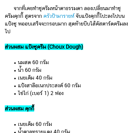
จากที่เคยทำชูครีมหน้าตาธรรมดา ลองเปลี่ยนมาทำชู
ครีมคุกกี้ สูตรจาก
ครัวป้ามารายห์
จับแป้งคุกกี้โปะลงไปบน
แป้งชู พออบเสร็จจะกรอบมาก สุดท้ายบีบไส้คัสตาร์ดครีมลง
ไป
ส่วนผสม แป้งชูครีม (Choux Dough)
• นมสด 60 กรัม
• น้ำ 60 กรัม
• เนยเค็ม 40 กรัม
• แป้งสาลีอเนกประสงค์ 60 กรัม
• ไข่ไก่ (เบอร์ 1) 2 ฟอง
ส่วนผสม คุกกี้
• เนยเค็ม 60 กรัม
• น้ำตาลทรายแดง 40 กรัม