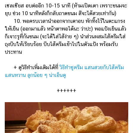
เซลเซียส อบต่ออีก 10-15 นาที (ห้ามเปิดเตา เพราะขนมจะ
ยุบ ช่วง 10 นาทีหลังก็กลับถาดขนม สีจะได้สวยเท่ากัน)
10. พอครบเวลานำออกจากเตาอบ พักทิ้งไว้ในตะแกรง
ให้เย็น (ออกมาแล้ว หน้าตาพอได้นะ ว่าปะ) พอแป้งเย็นแล้ว
ก็เจาะรูที่ก้นขนม (จะได้ใส่ไส้ง่าย ๆ) นำส่วนผสมไส้ครีมใส่
ถุงบีบให้เรียบร้อย บีบไส้ครีมเข้าไปในตัวแป้ง พร้อมรับ
ประทาน
+ ดูวิธีทำเพิ่มเติมได้ที่
วิธีทำชูครีม แสนสวยกับไส้ครีม
แสนหวาน ลูกน้อย ๆ น่าเอ็นดู
++++++