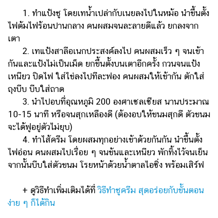
1. ทำแป้งชู โดยเทน้ำเปล่ากับเนยลงไปในหม้อ นำขึ้นตั้ง
ไฟต้มไฟร้อนปานกลาง คนผสมจนละลายดีแล้ว ยกลงจาก
เตา
2. เทแป้งสาลีอเนกประสงค์ลงไป คนผสมเร็ว ๆ จนเข้า
กันและแป้งไม่เป็นเม็ด ยกขึ้นตั้งบนเตาอีกครั้ง กวนจนแป้ง
เหนียว ปิดไฟ ใส่ไข่ลงไปทีละฟอง คนผสมให้เข้ากัน ตักใส่
ถุงบีบ บีบใส่ถาด
3. นำไปอบที่อุณหภูมิ 200 องศาเซลเซียส นานประมาณ
10-15 นาที หรือจนสุกเหลืองดี (ต้องอบให้ขนมสุกดี ตัวขนม
จะได้ฟูอยู่ตัวไม่ยุบ)
4. ทำไส้ครีม โดยผสมทุกอย่างเข้าด้วยกันกัน นำขึ้นตั้ง
ไฟอ่อน คนผสมไปเรื่อย ๆ จนข้นและเหนียว พักทิ้งไว้จนเย็น
จากนั้นบีบใส่ตัวขนม โรยหน้าด้วยน้ำตาลไอซิ่ง พร้อมเสิร์ฟ
+ ดูวิธีทำเพิ่มเติมได้ที่
วิธีทำชูครีม สุดอร่อยกับขั้นตอน
ง่าย ๆ ก็ได้กิน