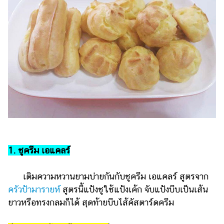
รถยนต์
บ้าน
และ
การ
ตกแต่ง
มือ
ถือ
ราคา
ทอง
ราคา
1. ชูครีม เอแคลร์
น้ำมัน
เติมความหวานยามบ่ายกันกับชูครีม เอแคลร์ สูตรจาก
วา
ครัวป้ามารายห์
สูตรนี้แป้งชูใช้แป้งเค้ก จับแป้งบีบเป็นเส้น
ไร
ยาวหรือทรงกลมก็ได้ สุดท้ายบีบไส้คัสตาร์ดครีม
ตี้