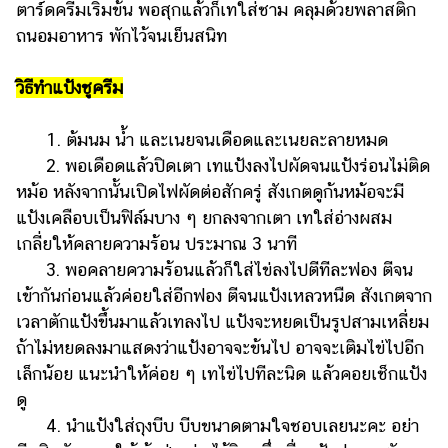
ตาร์ดครีมเริ่มข้น พอสุกแล้วก็เทใส่ชาม คลุมด้วยพลาสติก
ถนอมอาหาร พักไว้จนเย็นสนิท
วิธีทำแป้งชูครีม
1. ต้มนม น้ำ และเนยจนเดือดและเนยละลายหมด
2. พอเดือดแล้วปิดเตา เทแป้งลงไปผัดจนแป้งร่อนไม่ติด
หม้อ หลังจากนั้นเปิดไฟผัดต่อสักครู่ สังเกตดูก้นหม้อจะมี
แป้งเคลือบเป็นฟิล์มบาง ๆ ยกลงจากเตา เทใส่อ่างผสม
เกลี่ยให้คลายความร้อน ประมาณ 3 นาที
3. พอคลายความร้อนแล้วก็ใส่ไข่ลงไปตีทีละฟอง ตีจน
เข้ากันก่อนแล้วค่อยใส่อีกฟอง ตีจนแป้งเหลวหนืด สังเกตจาก
เวลาตักแป้งขึ้นมาแล้วเทลงไป แป้งจะหยดเป็นรูปสามเหลี่ยม
ถ้าไม่หยดลงมาแสดงว่าแป้งอาจจะข้นไป อาจจะเติมไข่ไปอีก
เล็กน้อย แนะนำให้ค่อย ๆ เทไข่ไปทีละนิด แล้วคอยเช็กแป้ง
ดู
4. นำแป้งใส่ถุงบีบ บีบขนาดตามใจชอบเลยนะคะ อย่า