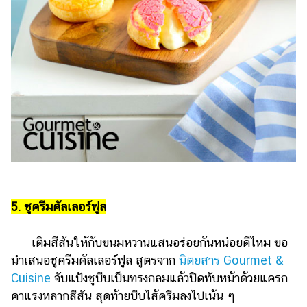
5. ชูครีมคัลเลอร์ฟูล
เติมสีสันให้กับขนมหวานแสนอร่อยกันหน่อยดีไหม ขอ
นำเสนอชูครีมคัลเลอร์ฟูล สูตรจาก
นิตยสาร Gourmet &
Cuisine
จับแป้งชูบีบเป็นทรงกลมแล้วปิดทับหน้าด้วยแครก
คาแรงหลากสีสัน สุดท้ายบีบไส้ครีมลงไปเน้น ๆ