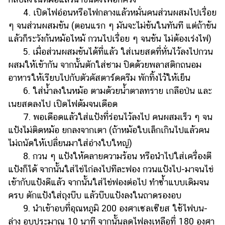
4. เปิดไฟอ่อนหรือไฟกลางแล้วหมั่นคนส่วนผสมไปเรื่อย
ๆ จนส่วนผสมข้น (ตอนแรก ๆ มันจะไม่ข้นในทันที แต่ถ้าข้น
แล้วก็ระวังก้นหม้อไหม้ กวนไปเรื่อย ๆ จนข้น ไม่ต้องเร่งไฟ)
5. เมื่อส่วนผสมข้นได้ที่แล้ว ใส่เนยสดที่หั่นไว้ลงไปกวน
ผสมให้เข้ากัน จากนั้นตักใส่ชาม ปิดด้วยพลาสติกถนอม
อาหารให้เรียบไปกับตัวคัสตาร์ดครีม พักทิ้งไว้ให้เย็น
6. ใส่น้ำลงในหม้อ ตามด้วยน้ำตาลทราย เกลือป่น และ
เนยสดลงไป เปิดไฟต้มจนเดือด
7. พอเดือดแล้วใส่แป้งที่ร่อนไว้ลงไป คนผสมเร็ว ๆ จน
แป้งไม่ติดหม้อ ยกลงจากเตา (ถ้าหม้อใบเล็กเกินไปแล้วคน
ไม่ถนัดให้เปลี่ยนมาใส่อ่างใบใหญ่)
8. กวน ๆ แป้งให้คลายความร้อน หรือนำไปใส่เครื่องตี
แป้งก็ได้ จากนั้นใส่ไข่ไก่ลงไปทีละฟอง กวนแป้งไป-มาจนไข่
เข้ากับแป้งดีแล้ว จากนั้นใส่ไข่ฟองต่อไป ทำซ้ำแบบเดิมจน
ครบ ตักแป้งใส่ถุงบีบ แล้วบีบแป้งลงในถาดรองอบ
9. นำเข้าอบที่อุณหภูมิ 200 องศาเซลเซียส ใช้ไฟบน-
ล่าง อบประมาณ 10 นาที จากนั้นลดไฟลงเหลือที่ 180 องศา