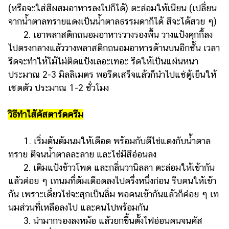
(หรือจะใส่สีผสมอาหารลงไปก็ได้) ตะล่อมให้เนียน (เปลี่ยน
จากน้ำตาลทรายแดงเป็นน้ำตาลธรรมดาก็ได้ สีจะได้สวย ๆ)
2. เอาพลาสติกถนอมอาหารวางรองพื้น วางแป้งคุกกี้ลง
ไปตรงกลางแล้ววางพลาสติกถนอมอาหารด้านบนอีกชั้น เวลา
รีดจะทำให้ไม้ไม่ติดแป้งเลอะเทอะ รีดให้เป็นแผ่นหนา
ประมาณ 2-3 มิลลิเมตร พอรีดเสร็จแล้วก็นำไปแช่ตู้เย็นให้
เซตตัว ประมาณ 1-2 ชั่วโมง
วิธีทำไส้คัสตาร์ดครีม
1. เริ่มต้นต้มนมให้เดือด พร้อมกับตีไข่แดงกับน้ำตาล
ทราย ตีจนน้ำตาลละลาย และไข่มีสีอ่อนลง
2. เติมแป้งข้าวโพด และกลิ่นวานิลลา ตะล่อมให้เข้ากัน
แล้วค่อย ๆ เทนมที่ต้มเดือดลงไปครึ่งหนึ่งก่อน รีบคนให้เข้า
กัน เพราะเดี๋ยวไข่จะสุกเป็นลิ่ม พอคนเข้ากันแล้วก็ค่อย ๆ เท
นมส่วนที่เหลือลงไป และคนไปพร้อมกัน
3. นำมากรองลงหม้อ แล้วยกขึ้นตั้งไฟอ่อนคนจนคัส