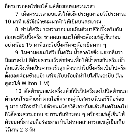
ก็สามารถลดไฟลงได้ แต่ต้องอบจนครบเวลา
7. เมื่อครบเวลาอบแล้วให้แง้มประตูเตาอบไว้ประมาณ
10 นาที แล้วจึงนำขนมมาพักให้เย็นบนตะแกรง
8. ทำไส้ครีม ระหว่างรอขนมเย็นตัวมาตีวิปปิ้งครีมกัน
ก่อนจะตีวิปปิ้งครีม ชามผสมและไม้ตีจะต้องแช่ตู้เย็นก่อน
อย่างน้อย 15 นาทีและวิปปิ้งครีมจะต้องเย็นมาก ๆ
9. ในชามผสมใส่วิปปิ้งครีม น้ำตาลไอซิ่ง และกลิ่นวา
นิลลาลงไป ตีด้วยความเร็วต่ำก่อนเพื่อให้น้ำตาลกับครีมเข้า
กันแล้วจึงเพิ่มเป็นความเร็วสูง ตีจนกว่าวิปปิ้งครีมเป็นวิปครีม
ตั้งยอดค่อนข้างแข็ง เสร็จเรียบร้อยก็นำไปใส่ในถุงบีบ (ใน
สูตรใช้ Wilton 1 M)
10. ตัดตัวขนมแบ่งครึ่งแล้วก็บีบวิปครีมลงไปปิดตัวขนม
ด้านบนโรยด้วยน้ำตาลไอซิ่ง ทานคู่กับสตรอว์เบอร์รีก็อร่อย
ๆ มาก หรือจะบีบใส่ตัวขนมโดยวิธีเจาะก้นแล้วเติมครีมลงไป
ก็ได้ตามความชอบ จะทานทันทีกรอบ ๆ หรือจะแช่ตู้เย็นให้
ตัวขนมนิ่มก่อนก็อร่อยมาก กินไม่หมดสามารถแช่ตู้เย็นเก็บ
ไว้นาน 2-3 วัน