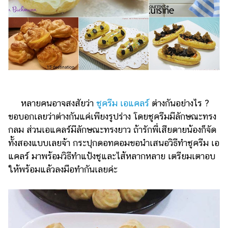
ไตล์
ดูด
วง
ผู้
หญิง
ผู้ชาย
หลายคนอาจสงสัยว่า
ชูครีม
เอแคลร์
ต่างกันอย่างไร ?
สุขภาพ
ขอบอกเลยว่าต่างกันแค่เพียงรูปร่าง โดยชูครีมมีลักษณะทรง
ท่อง
กลม ส่วนเอแคลร์มีลักษณะทรงยาว ถ้ารักพี่เสียดายน้องก็จัด
เที่ยว
ทั้งสองแบบเลยจ้า กระปุกดอทคอมขอนำเสนอวิธีทำชูครีม เอ
แคลร์ มาพร้อมวิธีทำแป้งชูและไส้หลากหลาย เตรียมเตาอบ
สูตร
อาหาร
ให้พร้อมแล้วลงมือทำกันเลยค่ะ
ง่ายๆ
ช้อป
ปิ้ง