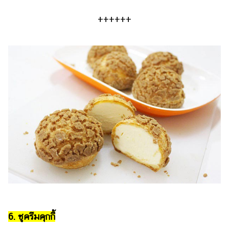
++++++
6. ชูครีมคุกกี้