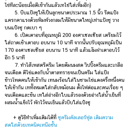
ไข่ทีละน้อยเมื่อตีเข้ากันแล้วเทไข่ใส่เพิ่มอีก)
5. บีบแป้งชูให้เป็นลูกขนาดประมาณ 1.5 นิ้ว รีดแป้ง
แครกคาแรงด้วยพิมพ์วงกลมให้มีขนาดใหญ่เท่าแป้งชู วาง
บนแป้งชู กดเบา ๆ
6. เปิดเตาอบที่อุณหภูมิ 200 องศาเซลเซียส เตรียมไว้
ใส่ถาดเข้าเตาอบ อบนาน 10 นาที จากนั้นปรับอุณหภูมิเป็น
170 องศาเซลเซียส อบนาน 15 นาที แล้วแง้มฝาเตาอบไว้
อีก 5 นาที
7. ทำไส้เพสตรีครีม โดยต้มนมสด วิปปิ้งครีมและเกลือ
จนเดือด ตีไข่แดงกับน้ำตาลทรายจนเป็นครีม ใส่แป้ง
ข้าวโพดคนให้เข้ากัน เทนมร้อนใส่ในชามไข่แดงครึ่งหนึ่งคน
ให้เข้ากัน เททั้งหมดใส่กลับหม้อนม ตั้งไฟต่อและคนเรื่อย ๆ
จนเดือดและข้น เทใส่อ่างอีกใบแล้วรองด้วยอ่างใส่น้ำเย็นที่
ผสมน้ำแข็งไว้ พักไว้จนเย็นแล้วบีบใส่แป้งชู
+ ดูวิธีทำเพิ่มเติมได้ที่
ชูครีมคัลเลอร์ฟูล เติมความ
สดใสด้วยเทคนิคเหนือชั้น