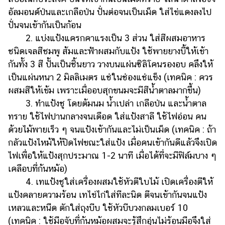
อัลมอนด์ป่นและเกลือป่น ปั่นต่อจนเป็นเม็ด ใส่ไข่แดงลงไป
ปั่นจนเข้ากันเป็นก้อน
2. แบ่งแป้งแครกคาแรงเป็น 3 ส่วน ใส่สีผสมอาหาร
ชนิดเจลสีชมพู ส้มและฟ้าผสมกับแป้ง ใช้พายยางบี้ให้เข้า
กันทั้ง 3 สี ปั้นเป็นชิ้นยาว วางบนแผ่นซิลิโคนรองอบ คลึงให้
เป็นแผ่นหนา 2 มิลลิเมตร แช่ในช่องแช่แข็ง (เทคนิค : ควร
ผสมสีให้เข้ม เพราะเมื่ออบสุกขนมจะมีสีน้ำตาลมากขึ้น)
3. ทำแป้งชู โดยต้มนม น้ำเปล่า เกลือป่น และน้ำตาล
ทราย ใช้ไฟปานกลางจนเดือด ใส่แป้งสาลี ใช้ไฟอ่อน คน
ด้วยไม้พายเร็ว ๆ จนแป้งเข้ากันและไม่เป็นเม็ด (เทคนิค : ถ้า
กลัวแป้งไหม้ให้ปิดไฟขณะใส่แป้ง เมื่อคนเข้ากันดีแล้วจึงเปิด
ไฟเพื่อให้แป้งสุกประมาณ 1-2 นาที เมื่อได้ที่จะมีฟิล์มบาง ๆ
เคลือบที่ก้นหม้อ)
4. เทแป้งชูใส่เครื่องผสมใช้หัวตีใบไม้ เปิดเครื่องตีให้
แป้งคลายความร้อน เทไข่ไก่ใส่ทีละนิด ตีจนเข้ากันจนแป้ง
เหลวและหนืด ตักใส่ถุงบีบ ใช้หัวบีบวงกลมเบอร์ 10
(เทคนิค : ใช้มือจับที่ก้นหม้อผสมจะรู้สึกอุ่นไม่ร้อนมือจึงใส่