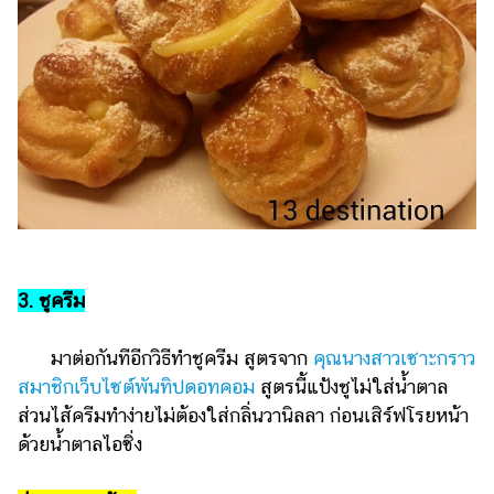
3. ชูครีม
มาต่อกันทีอีกวิธีทำชูครีม สูตรจาก
คุณนางสาวเซาะกราว
สมาชิกเว็บไซต์พันทิปดอทคอม
สูตรนี้แป้งชูไม่ใส่น้ำตาล
ส่วนไส้ครีมทำง่ายไม่ต้องใส่กลิ่นวานิลลา ก่อนเสิร์ฟโรยหน้า
ด้วยน้ำตาลไอซิ่ง