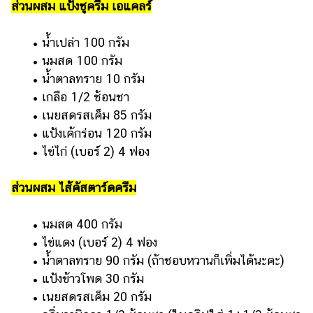
ส่วนผสม แป้งชูครีม เอแคลร์
แต่งงาน
แม่
• น้ำเปล่า 100 กรัม
และ
• นมสด 100 กรัม
เด็ก
• น้ำตาลทราย 10 กรัม
สัตว์
• เกลือ 1/2 ช้อนชา
เลี้ยง
• เนยสดรสเค็ม 85 กรัม
• แป้งเค้กร่อน 120 กรัม
Infographic
• ไข่ไก่ (เบอร์ 2) 4 ฟอง
บริการ
ส่วนผสม ไส้คัสตาร์ดครีม
แอปฯ
กระปุก
• นมสด 400 กรัม
• ไข่แดง (เบอร์ 2) 4 ฟอง
คอร์ส
ออนไลน์
• น้ำตาลทราย 90 กรัม (ถ้าชอบหวานก็เพิ่มได้นะคะ)
• แป้งข้าวโพด 30 กรัม
เรียน
• เนยสดรสเค็ม 20 กรัม
เลข