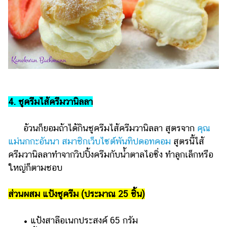
4. ชูครีมไส้ครีมวานิลลา
อ้วนก็ยอมถ้าได้กินชูครีมไส้ครีมวานิลลา สูตรจาก
คุณ
แม่นกกะอันนา สมาชิกเว็บไซต์พันทิปดอทคอม
สูตรนี้ไส้
ครีมวานิลลาทำจากวิปปิ้งครีมกับน้ำตาลไอซิ่ง ทำลูกเล็กหรือ
ใหญ่ก็ตามชอบ
ส่วนผสม แป้งชูครีม (ประมาณ 25 ชิ้น)
• แป้งสาลีอเนกประสงค์ 65 กรัม