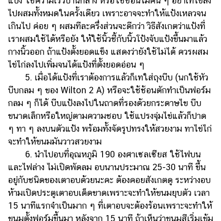
แป้ง ใช้ความเร็วปานกลาง หรือใช้ช้อนไม้คน ๆ อย่าเทไข่ลง
ไปผสมทั้งหมดในครั้งเดียว เพราะอาจจะทำให้แป้งเหลวจน
เกินไป ค่อย ๆ ผสมทีละครึ่งส่วนจะดีกว่า วิธีสังเกตว่าแป้งที่
เราผสมใช้ได้หรือยัง ให้ใช้นิ้วชี้กับนิ้วโป้งจับแป้งขึ้นมาแล้ว
กางนิ้วออก ถ้าแป้งตั้งยอดแข็ง แสดงว่ายังใช้ไม่ได้ ควรผสม
ไข่ไก่ลงไปเพิ่มจนได้แป้งที่ตั้งยอดอ่อน ๆ
5. เมื่อได้แป้งที่เราต้องการแล้วก็เทใส่ถุงบีบ (นกใช้หัว
บีบกลม ๆ ของ Wilton 2 A) หรือจะใช้ช้อนตักทำเป็นฟอร์ม
กลม ๆ ก็ได้ บีบแป้งลงไปในถาดที่รองด้วยกระดาษไข บีบ
ขนาดเล็กหรือใหญ่ตามความชอบ ใช้แปรงจุ่มไข่แล้วก็ปาด
ๆ ทา ๆ ลงบนตัวแป้ง พร้อมทั้งจัดรูปทรงให้สวยงาม ทาไข่ไก่
จะทำให้ขนมมันวาวสวยงาม
6. นำไปอบที่อุณหภูมิ 190 องศาเซลเซียส ใช้ไฟบน
และไฟล่าง ไม่เปิดพัดลม อบนานประมาณ 25-30 นาที ขึ้น
อยู่กับชนิดของเตาอบด้วยนะคะ ต้องคอยสังเกตดู ระหว่างอบ
ห้ามเปิดประตูเตาอบเด็ดขาดเพราะจะทำให้ขนมยุบตัว เวลา
15 นาทีแรกจำเป็นมาก ๆ ที่เตาอบจะต้องร้อนเพราะจะทำให้
ขนมตั้งฟอร์มขึ้นมา หลังจาก 15 นาที ถ้าเห็นว่าขนมสีเริ่มเข้ม