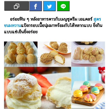
เงิน
การ
ศึกษา
อร่อยฟิน ๆ หลังอาหารคาวกับเมนูชูครีม เอแคลร์
สูตร
ขนมหวาน
แป้งกรอบเนื้อนุ่มมาพร้อมกับไส้หลากแบบ ยิ่งกิน
บันเทิง
แบบแช่เย็นยิ่งอร่อย
รูปภาพ
ดู
หนัง
Music
Station
ละคร
บันเทิง
เกาหลี
ไลฟ์