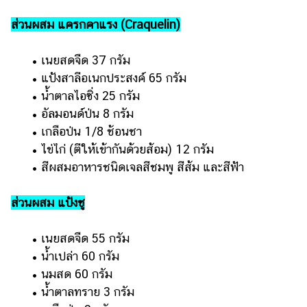
ส่วนผสม แครกคาแรง (Craquelin)
• เนยสดจืด 37 กรัม
• แป้งสาลีอเนกประสงค์ 65 กรัม
• น้ำตาลไอซิ่ง 25 กรัม
• อัลมอนด์ป่น 8 กรัม
• เกลือป่น 1/8 ช้อนชา
• ไข่ไก่ (ตีให้เข้ากันด้วยส้อม) 12 กรัม
• สีผสมอาหารชนิดเจลสีชมพู สีส้ม และสีฟ้า
ส่วนผสม แป้งชู
• เนยสดจืด 55 กรัม
• น้ำเปล่า 60 กรัม
• นมสด 60 กรัม
• น้ำตาลทราย 3 กรัม