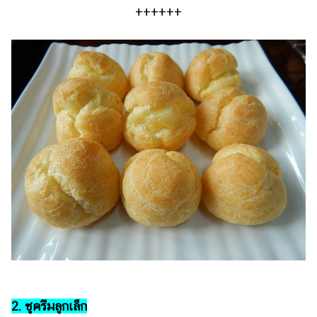
++++++
2. ชูครีมลูกเล็ก