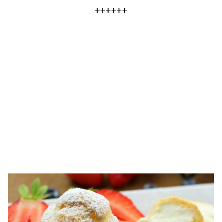
++++++