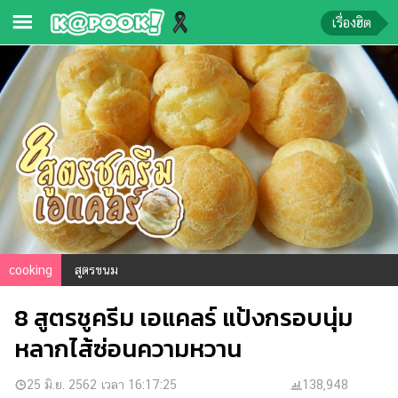
เรื่องฮิต
ข่าว-
ความ
รู้
ข่าว
ข่าว
บันเทิง
ตรวจ
cooking
สูตรขนม
หวย
8 สูตรชูครีม เอแคลร์ แป้งกรอบนุ่ม
ผล
บอล
หลากไส้ซ่อนความหวาน
สด
การ
25 มิ.ย. 2562 เวลา 16:17:25
138,948