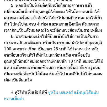
5. พอแป้งเป็นฟิล์มติดก้นหม้อก็ยกลงจากเตา แล้ว
เปลี่ยนหม้อเพื่อปรับอุณหภูมิให้ลดลง ใช้ไม้พายคนเพื่อให้
คลายความร้อน แล้วค่อยใส่ไข่ลงไปผสมทีละฟอง คนให้เข้า
กัน ใส่ลงไปจนครบ 4 ฟอง และคนจนแป้งหนืด สังเกตจาก
เวลาตักแป้งแล้วหยอดลงโถ จะมีลักษณะย้อยเป็นสามเหลี่ยม
6. นำส่วนผสมแป้งใส่ที่บีบแล้วบีบใส่ถาดเป็นเส้นยาว
ประมาณ 6 เซนติเมตร หรือเป็นทรงกลม นำไปอบที่อุณหภูมิ
190 องศาเซลเซียส เป็นเวลา 25 นาที ใช้ไฟบน-ล่าง หลัง
จากที่อบเสร็จแล้วให้พักในเตาก่อน แง้มเตาเพื่อปรับ
อุณหภูมิก่อนนำขนมออกจากเตาอบสัก 10 นาที ขนมจะได้ไม่
แฟบ แล้วค่อยมาพักต่อข้างนอก หลังจากนั้นเราก็เจาะรูขนม
เปิดทางเพื่อที่จะบีบไส้คัสตาร์ดเข้าไป และก็บีบไส้ใส่ขนมจน
เต็ม เป็นอันเสร็จ
+ ดูวิธีทำเพิ่มเติมได้ที่
ชูครีม เอแคลร์ แป้งนุ่มไส้แน่น
หวานเต็มคำ