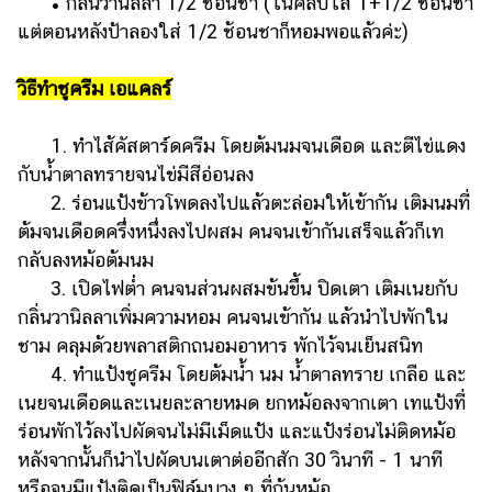
• กลิ่นวานิลลา 1/2 ช้อนชา (ในคลิปใส่ 1+1/2 ช้อนชา
ออนไลน์
แต่ตอนหลังป้าลองใส่ 1/2 ช้อนชาก็หอมพอแล้วค่ะ)
ติดต่อ
โฆษณา
วิธีทำชูครีม เอแคลร์
แจ้ง
ปัญหา
1. ทำไส้คัสตาร์ดครีม โดยต้มนมจนเดือด และตีไข่แดง
กับน้ำตาลทรายจนไข่มีสีอ่อนลง
ร่วม
2. ร่อนแป้งข้าวโพดลงไปแล้วตะล่อมให้เข้ากัน เติมนมที่
งาน
กับ
ต้มจนเดือดครึ่งหนึ่งลงไปผสม คนจนเข้ากันเสร็จแล้วก็เท
เรา
กลับลงหม้อต้มนม
3. เปิดไฟต่ำ คนจนส่วนผสมข้นขึ้น ปิดเตา เติมเนยกับ
กลิ่นวานิลลาเพิ่มความหอม คนจนเข้ากัน แล้วนำไปพักใน
ชาม คลุมด้วยพลาสติกถนอมอาหาร พักไว้จนเย็นสนิท
4. ทำแป้งชูครีม โดยต้มน้ำ นม น้ำตาลทราย เกลือ และ
เนยจนเดือดและเนยละลายหมด ยกหม้อลงจากเตา เทแป้งที่
ร่อนพักไว้ลงไปผัดจนไม่มีเม็ดแป้ง และแป้งร่อนไม่ติดหม้อ
หลังจากนั้นก็นำไปผัดบนเตาต่ออีกสัก 30 วินาที - 1 นาที
หรือจนมีแป้งติดเป็นฟิล์มบาง ๆ ที่ก้นหม้อ