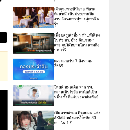
เจ้าคุณพระสินีนาถ พิลาส
กัลยาณี เป็นประธานเปิด
งาน โครงการปูทางสู่การตื่น
รู้ฯ
เพื่อนครูเล่าที่มา ทำแพ้เสียง
ในหัว นร. อ้าง ชัก..จนมา
สาย คุยโต้หยาบโลน ลามถึง
บุพการี
ดูดวงรายวัน 7 สิงหาคม
2569
โพสต์ หมอเด็ก จาก รพ.
กลายเป็นไวรัล คนไลก์เป็น
หมื่น ทั้งที่แค่ประชาสัมพันธ์
เปิดภาพล่าสุด อีซูฮยอน แห่ง
AKMU หลังลดน้ำหนัก 30
กก. ใน 1 ปี