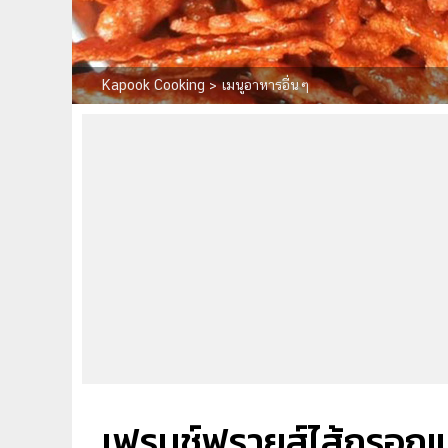
Kapook Cooking
>
เมนูอาหารอื่นๆ
เฟรนช์ฟรายส์ไส้กรอก