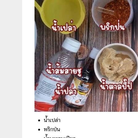
น้ำเปล่า
พริกป่น