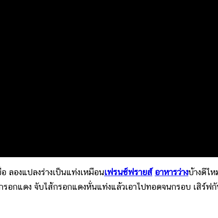
่อ ลองแปลงร่างเป็นแท่งเหมือน
เฟรนช์ฟรายส์
อาหารว่าง
บ้างดีไห
รอกแดง จับไส้กรอกแดงหั่นแท่งแล้วเอาไปทอดจนกรอบ เสิร์ฟกั