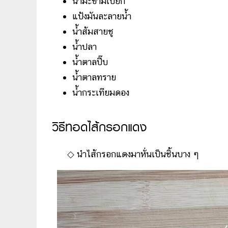
น้ำมะขามเปียก
แป้งมันละลายน้ำ
น้ำส้มสายชู
น้ำปลา
น้ำตาลปี๊บ
น้ำตาลทราย
น้ำกระเทียมดอง
วิธีทอดไส้กรอกแดง
◇
นำไส้กรอกแดงมาหั่นเป็นชิ้นบาง ๆ