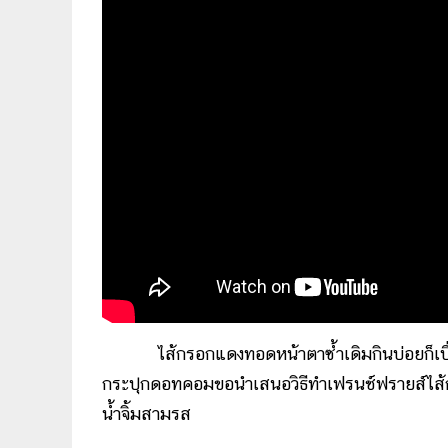
ไส้กรอกแดงทอดหน้าตาซ้ำเดิมกินบ่อยก็เบื
กระปุกดอทคอมขอนำเสนอวิธีทำเฟรนช์ฟรายส์ไส้ก
น้ำจิ้มสามรส