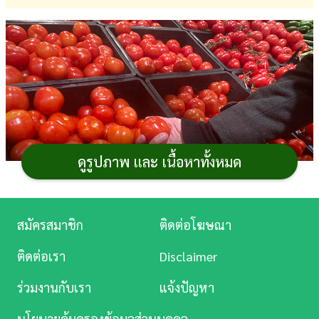
การ
เงิน
การ
ศึกษา
บันเทิง
ดูรูปภาพ และ เนื้อหาทั้งหมด
ดู
หนัง
Music
สมัครสมาชิก
ติดต่อโฆษณา
Station
ติดต่อเรา
Disclaimer
ละคร
ซื้อมะเขือเทศมาทีไร ตั้งใจจะเอามาตำ
ส้มตำ
แซ่บ ๆ
ร่วมงานกับเรา
แจ้งปัญหา
ทำสลัดคลีน ๆ หรือเคี่ยวซอสพาสต้าโฮมเมดกินให้อร่อยฟิน
บันเทิง
แต่ผ่านไปไม่กี่วัน อ้าว...น้องเริ่มนิ่ม ผิวเหี่ยว แถมบางลูก
นโยบายคุ้มครองข้อมูลส่วนบุคคล