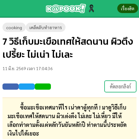
เรื่องฮิต
ข่าว-
cooking
เคล็ดลับทำอาหาร
ความ
7 วิธีเก็บมะเขือเทศให้สดนาน ผิวตึง
รู้
เปรี้ยะ ไม่เน่า ไม่เละ
ข่าว
11 มิ.ย. 2569 เวลา 17:04:36
ข่าว
บันเทิง
คัดลอกลิงก์
ตรวจ
หวย
ซื้อมะเขือเทศมาทีไร เน่าคาตู้ทุกที ! มาดูวิธีเก็บ
มะเขือเทศให้สดนาน ผิวเต่งตึง ไม่เละ ไม่เหี่ยว มีให้
ผล
เลือกทำตามตั้งแต่หลักวันยันหลักปี ทำตามนี้ประหยัด
บอล
เงินไปได้เยอะ
สด