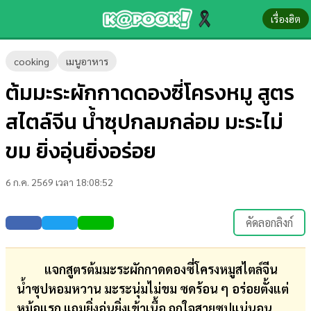
เรื่องฮิต
ข่าว-
cooking
เมนูอาหาร
ความ
ต้มมะระผักกาดดองซี่โครงหมู สูตร
รู้
สไตล์จีน น้ำซุปกลมกล่อม มะระไม่
ข่าว
ขม ยิ่งอุ่นยิ่งอร่อย
ข่าว
6 ก.ค. 2569 เวลา 18:08:52
บันเทิง
ตรวจ
คัดลอกลิงก์
หวย
ผล
แจกสูตรต้มมะระผักกาดดองซี่โครงหมูสไตล์จีน
บอล
น้ำซุปหอมหวาน มะระนุ่มไม่ขม ซดร้อน ๆ อร่อยตั้งแต่
สด
หม้อแรก แถมยิ่งอุ่นยิ่งเข้าเนื้อ ถูกใจสายซุปแน่นอน