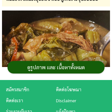
การ
เงิน
การ
ศึกษา
บันเทิง
ดู
หนัง
ดูรูปภาพ และ เนื้อหาทั้งหมด
Music
Station
สมัครสมาชิก
ติดต่อโฆษณา
ละคร
ติดต่อเรา
Disclaimer
บันเทิง
ร่วมงานกับเรา
แจ้งปัญหา