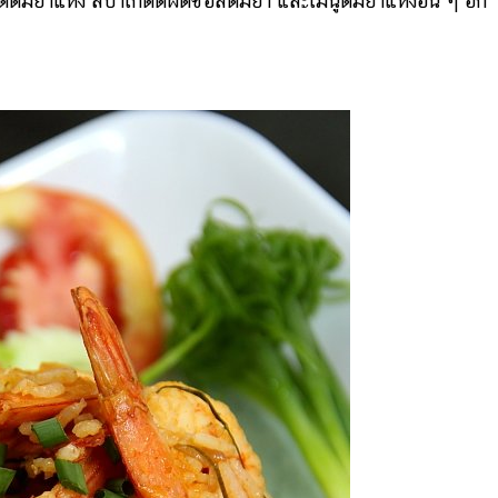
ผัดต้มยำแห้ง สปาเกตตีผัดซอสต้มยำ และเมนูต้มยำแห้งอื่น ๆ อีก