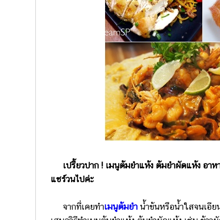
เปรี้ยวปาก ! เมนูต้มยำแห้ง ต้มยำผัดแห้ง อาห
แชร์วนไปค่ะ
จากที่เคยทำ
เมนูต้มยำ
น้ำข้นหรือน้ำใสจนเอี