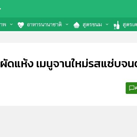
ภาพ
อาหารนานาชาติ
สูตรขนม
สูตรเคร
ำผัดแห้ง เมนูจานใหม่รสแซ่บจน
ค