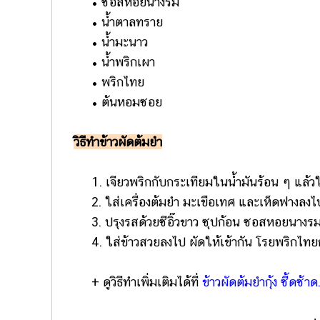
• ซอสหอยนางรม
• น้ำตาลทราย
• น้ำมะนาว
• น้ำพริกเผา
• พริกไทย
• ต้นหอมซอย
วิธีทำข้าวผัดต้มยำ
1. เจียวพริกกับกระเทียมในน้ำมันร้อน ๆ แล้วใ
2. ใส่เครื่องต้มยำ มะเขือเทศ และเห็ดฟางลงไป 
3. ปรุงรสด้วยซีอิ๊วขาว ซุปก้อน ซอสหอยนางรม
4. ใส่ข้าวสวยลงไป ผัดให้เข้ากัน โรยพริกไทย
+ ดูวิธีทำเพิ่มเติมได้ที่
ข้าวผัดต้มยำกุ้ง ซี้ดซ้าด.