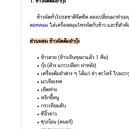
1. ข้าวผัดต้มยำกุ้ง
ข้าวผัดทั่วไปรสชาติจืดชืด ลองเปลี่ยนมาทำเมนู
ดอทคอม
ใส่เครื่องสมุนไพรผัดกับข้าว และที่สำคัญต
ส่วนผสม ข้าวผัดต้มยำกุ้ง
• ข้าวสวย (ข้าวเย็นหุงมาแล้ว 1 คืน)
• กุ้ง (ล้าง แกะเปลือก ผ่าหลัง)
• เครื่องต้มยำต่าง ๆ ได้แก่ ข่า ตะไคร้ ใบมะ
• มะเขือเทศ
• เห็ดฟาง
• พริกขี้หนู
• กระเทียมสับ
• ซีอิ๊วขาว
• ซุปก้อน (คนอร์)