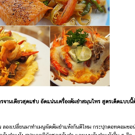
ารจานเดียวสุดแซ่บ อัดแน่นเครื่องต้มยำสมุนไพร สูตรเด็ดแบบนี้ต
ยน ลองเปลี่ยนมาทำเมนูผัดต้มยำแห้งกันดีไหม กระปุกดอทคอมขอ