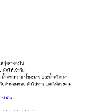
ส่กุ้งตามลงไป
ผัดให้เข้ากัน
 น้ำตาลทราย น้ำมะนาว และน้ำพริกเผา
กับต้นหอมซอย ตักใส่จาน แต่งให้สวยงาม
..น่ากิน