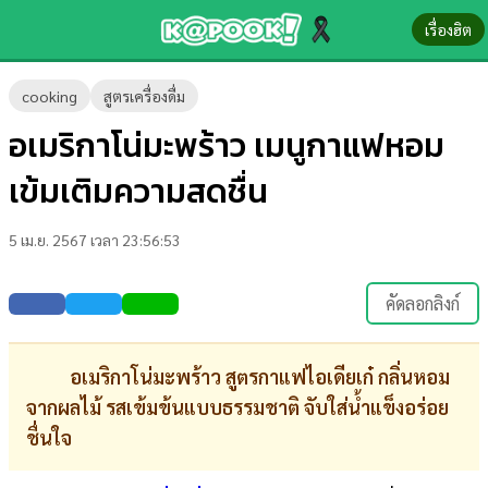
เรื่องฮิต
ข่าว-
cooking
สูตรเครื่องดื่ม
ความ
อเมริกาโน่มะพร้าว เมนูกาแฟหอม
รู้
เข้มเติมความสดชื่น
ข่าว
5 เม.ย. 2567 เวลา 23:56:53
ข่าว
บันเทิง
คัดลอกลิงก์
ตรวจ
หวย
อเมริกาโน่มะพร้าว สูตรกาแฟไอเดียเก๋ กลิ่นหอม
จากผลไม้ รสเข้มข้นแบบธรรมชาติ จับใส่น้ำแข็งอร่อย
ผล
ชื่นใจ
บอล
สด