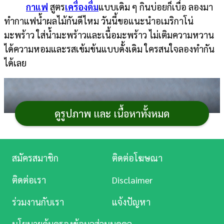
กาแฟ
สูตร
เครื่องดื่ม
แบบเดิม ๆ กินบ่อยก็เบื่อ ลองมา
การ
ทำกาแฟน้ำผลไม้กันดีไหม วันนี้ขอแนะนำอเมริกาโน่
เงิน
มะพร้าว ใส่น้ำมะพร้าวและเนื้อมะพร้าว ไม่เติมความหวาน
ได้ความหอมและรสเข้มข้นแบบดั้งเดิม ใครสนใจลองทำกัน
การ
ได้เลย
ศึกษา
บันเทิง
ดูรูปภาพ และ เนื้อหาทั้งหมด
ดู
หนัง
Music
สมัครสมาชิก
ติดต่อโฆษณา
Station
ติดต่อเรา
Disclaimer
ละคร
ร่วมงานกับเรา
แจ้งปัญหา
บันเทิง
นโยบายคุ้มครองข้อมูลส่วนบุคคล