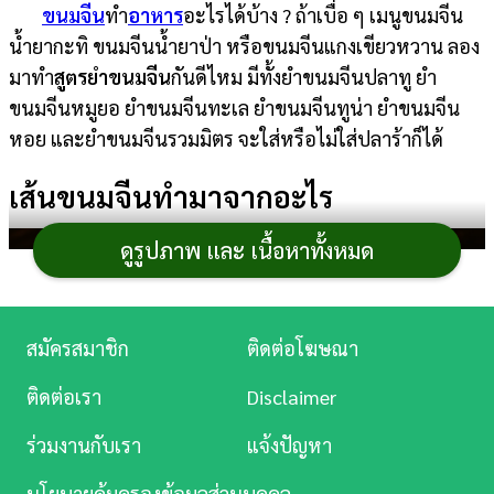
ขนมจีน
ทำ
อาหาร
อะไรได้บ้าง ? ถ้าเบื่อ ๆ เมนูขนมจีน
การ
น้ำยากะทิ ขนมจีนน้ำยาป่า หรือขนมจีนแกงเขียวหวาน ลอง
เงิน
มาทำ
สูตรยำขนมจีน
กันดีไหม มีทั้งยำขนมจีนปลาทู ยำ
ขนมจีนหมูยอ ยำขนมจีนทะเล ยำขนมจีนทูน่า ยำขนมจีน
การ
หอย และยำขนมจีนรวมมิตร จะใส่หรือไม่ใส่ปลาร้าก็ได้
ศึกษา
เส้นขนมจีนทำมาจากอะไร
บันเทิง
ดูรูปภาพ และ เนื้อหาทั้งหมด
ดู
หนัง
Music
สมัครสมาชิก
ติดต่อโฆษณา
Station
ติดต่อเรา
Disclaimer
ละคร
ร่วมงานกับเรา
แจ้งปัญหา
บันเทิง
นโยบายคุ้มครองข้อมูลส่วนบุคคล