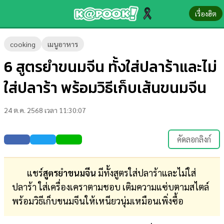
เรื่องฮิต
ข่าว-
cooking
เมนูอาหาร
ความ
6 สูตรยำขนมจีน ทั้งใส่ปลาร้าและไม่
รู้
ใส่ปลาร้า พร้อมวิธีเก็บเส้นขนมจีน
ข่าว
24 ต.ค. 2568 เวลา 11:30:07
ข่าว
บันเทิง
คัดลอกลิงก์
ตรวจ
หวย
แชร์
สูตรยำขนมจีน
มีทั้งสูตรใส่ปลาร้าและไม่ใส่
ปลาร้า ใส่เครื่องเคราตามชอบ เติมความแซ่บตามสไตล์
ผล
พร้อมวิธีเก็บขนมจีนให้เหนียวนุ่มเหมือนเพิ่งซื้อ
บอล
สด