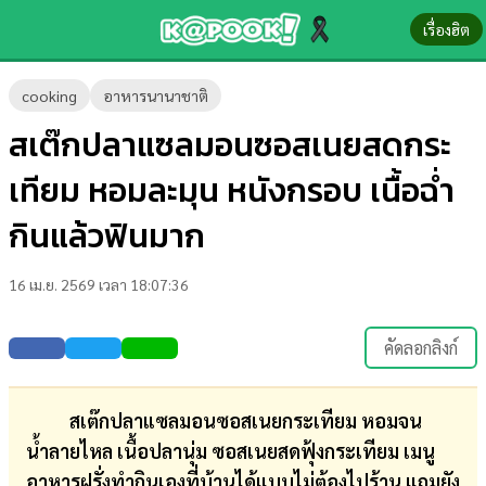
เรื่องฮิต
ข่าว-
cooking
อาหารนานาชาติ
ความ
สเต๊กปลาแซลมอนซอสเนยสดกระ
รู้
เทียม หอมละมุน หนังกรอบ เนื้อฉ่ำ
ข่าว
กินแล้วฟินมาก
ข่าว
16 เม.ย. 2569 เวลา 18:07:36
บันเทิง
ตรวจ
คัดลอกลิงก์
หวย
ผล
สเต๊กปลาแซลมอนซอสเนยกระเทียม หอมจน
บอล
น้ำลายไหล เนื้อปลานุ่ม ซอสเนยสดฟุ้งกระเทียม เมนู
สด
อาหารฝรั่งทำกินเองที่บ้านได้แบบไม่ต้องไปร้าน แถมยัง