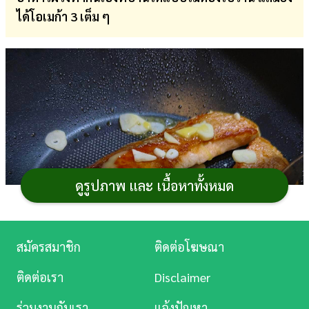
ได้โอเมก้า 3 เต็ม ๆ
การ
เงิน
การ
ศึกษา
บันเทิง
ดู
หนัง
ดูรูปภาพ และ เนื้อหาทั้งหมด
Music
Station
สมัครสมาชิก
ติดต่อโฆษณา
ละคร
ติดต่อเรา
Disclaimer
บันเทิง
ร่วมงานกับเรา
แจ้งปัญหา