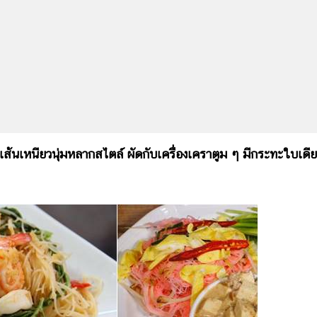
ด เส้นเหนียวนุ่มหลากสไตล์ ผัดกับเครื่องเคราตูม ๆ มีกระทะใบเดีย