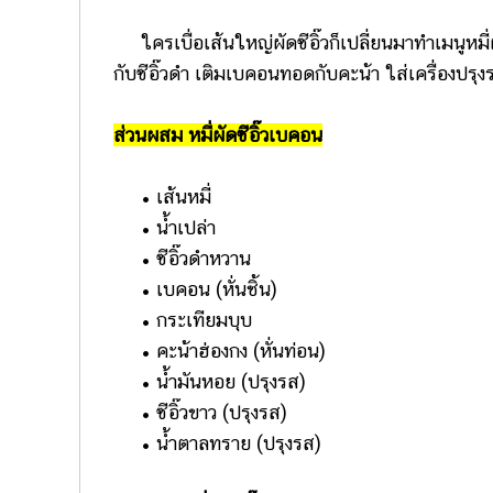
ใครเบื่อเส้นใหญ่ผัดซีอิ๊วก็เปลี่ยนมาทำเมนูหมี่
กับซีอิ๊วดำ เติมเบคอนทอดกับคะน้า ใส่เครื่องปรุ
ส่วนผสม หมี่ผัดซีอิ๊วเบคอน
• เส้นหมี่
• น้ำเปล่า
• ซีอิ๊วดำหวาน
• เบคอน (หั่นชิ้น)
• กระเทียมบุบ
• คะน้าฮ่องกง (หั่นท่อน)
• น้ำมันหอย (ปรุงรส)
• ซีอิ๊วขาว (ปรุงรส)
• น้ำตาลทราย (ปรุงรส)