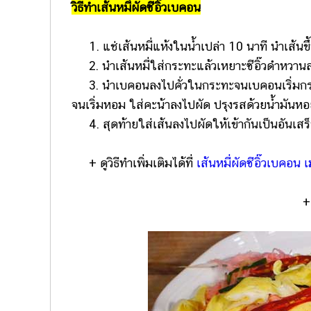
วิธีทำเส้นหมี่ผัดซีอิ๊วเบคอน
1. แช่เส้นหมี่แห้งในน้ำเปล่า 10 นาที นำเส้นขึ้
2. นำเส้นหมี่ใส่กระทะแล้วเหยาะซีอิ๊วดำหวานลงไป
3. นำเบคอนลงไปคั่วในกระทะจนเบคอนเริ่มกรอ
จนเริ่มหอม ใส่คะน้าลงไปผัด ปรุงรสด้วยน้ำมันหอ
4. สุดท้ายใส่เส้นลงไปผัดให้เข้ากันเป็นอันเสร็
+ ดูวิธีทำเพิ่มเติมได้ที่
เส้นหมี่ผัดซีอิ๊วเบคอน เ
+