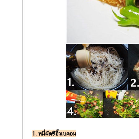
1. หมี่ผัดซีอิ๊วเบคอน