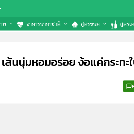
ภาพ
อาหารนานาชาติ
สูตรขนม
สูตรเคร
ด เส้นนุ่มหอมอร่อย ง้อแค่กระทะ
ค