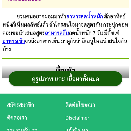
การ
ชวนคนอยากผอมมาทำ
อาหารลดน้ำหนัก
สักอาทิตย์
เงิน
หนึ่งก็เห็นผลลัพธ์แล้ว ถ้าใครสนใจมาจดสูตรกัน กระปุกดอท
การ
คอมขอนำเสนอสูตร
อาหารคลีน
ลดน้ำหนัก 7 วัน มีตั้งแต่
ศึกษา
อาหารเช้า
จนถึงอาหารเย็น มาดูกันว่ามีเมนูไหนน่าสนใจกัน
บ้าง
บันเทิง
มื้อเช้า
ดู
หนัง
ดูรูปภาพ และ เนื้อหาทั้งหมด
Music
1. อาซาอิโบลว์
Station
สมัครสมาชิก
ติดต่อโฆษณา
ละคร
ติดต่อเรา
Disclaimer
บันเทิง
ร่วมงานกับเรา
แจ้งปัญหา