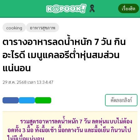
เรื่องฮิต
ข่าว-
cooking
อาหารสุขภาพ
ความ
ตารางอาหารลดน้ำหนัก 7 วัน กิน
รู้
อะไรดี เมนูแคลอรีต่ำหุ่นสมส่วน
ข่าว
แน่นอน
ข่าว
29 ส.ค. 2568 เวลา 13:34:47
บันเทิง
ตรวจ
คัดลอกลิงก์
หวย
ผล
รวมสูตรอาหารลดน้ำหนัก 7 วัน ลดหุ่นแบบไม่ต้อง
บอล
อดทั้ง 3 มื้อ ทั้งมื้อเช้า มื้อกลางวัน และมื้อเย็น กินวนไป
สด
ไม่มีเบื่อแน่นอน