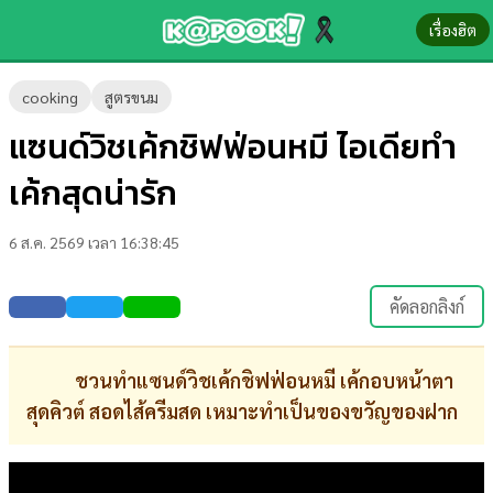
เรื่องฮิต
ข่าว-
cooking
สูตรขนม
ความ
แซนด์วิชเค้กชิฟฟ่อนหมี ไอเดียทำ
รู้
เค้กสุดน่ารัก
ข่าว
6 ส.ค. 2569 เวลา 16:38:45
ข่าว
บันเทิง
คัดลอกลิงก์
ตรวจ
หวย
ชวนทำแซนด์วิชเค้กชิฟฟ่อนหมี เค้กอบหน้าตา
สุดคิวต์ สอดไส้ครีมสด เหมาะทำเป็นของขวัญของฝาก
ผล
บอล
สด