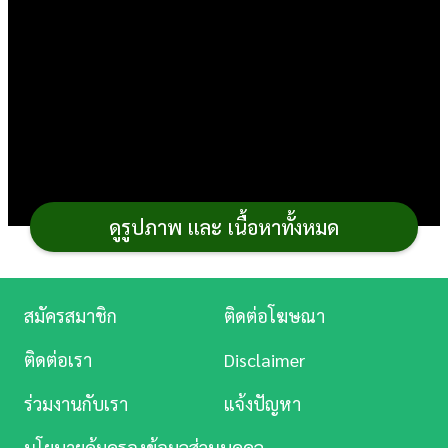
การ
เงิน
การ
ศึกษา
บันเทิง
ดูรูปภาพ และ เนื้อหาทั้งหมด
ดู
หนัง
Music
สมัครสมาชิก
ติดต่อโฆษณา
Station
ติดต่อเรา
Disclaimer
จากที่เคยทำ
เค้กชิฟฟ่อน
ทั่วไป สูตร
เค้ก
ทั้งทรง
ละคร
สามเหลี่ยม สี่เหลี่ยม หรือแต่งหน้าด้านบน ลองเปลี่ยนสไตล์
ร่วมงานกับเรา
แจ้งปัญหา
บันเทิง
มาทำแซนด์วิชเค้กชิฟฟ่อนหมีกันดีไหม จับเนื้อชิฟฟ่อน
นโยบายคุ้มครองข้อมูลส่วนบุคคล