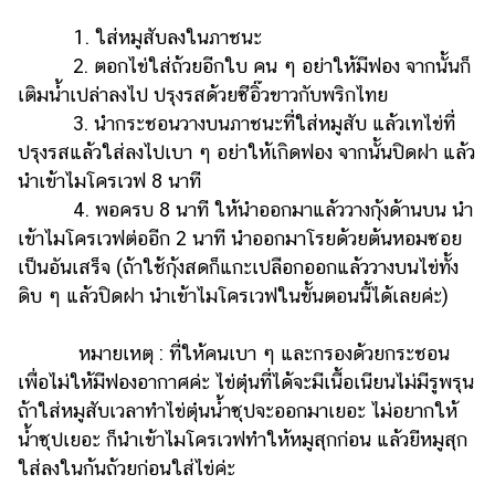
1. ใส่หมูสับลงในภาชนะ
2. ตอกไข่ใส่ถ้วยอีกใบ คน ๆ อย่าให้มีฟอง จากนั้นก็
เติมน้ำเปล่าลงไป ปรุงรสด้วยซีอิ๊วขาวกับพริกไทย
3. นำกระชอนวางบนภาชนะที่ใส่หมูสับ แล้วเทไข่ที่
ปรุงรสแล้วใส่ลงไปเบา ๆ อย่าให้เกิดฟอง จากนั้นปิดฝา แล้ว
นำเข้าไมโครเวฟ 8 นาที
4. พอครบ 8 นาที ให้นำออกมาแล้ววางกุ้งด้านบน นำ
เข้าไมโครเวฟต่ออีก 2 นาที นำออกมาโรยด้วยต้นหอมซอย
เป็นอันเสร็จ (ถ้าใช้กุ้งสดก็แกะเปลือกออกแล้ววางบนไข่ทั้ง
ดิบ ๆ แล้วปิดฝา นำเข้าไมโครเวฟในขั้นตอนนี้ได้เลยค่ะ)
หมายเหตุ : ที่ให้คนเบา ๆ และกรองด้วยกระชอน
เพื่อไม่ให้มีฟองอากาศค่ะ ไข่ตุ๋นที่ได้จะมีเนื้อเนียนไม่มีรูพรุน
ถ้าใส่หมูสับเวลาทำไข่ตุ๋นน้ำซุปจะออกมาเยอะ ไม่อยากให้
น้ำซุปเยอะ ก็นำเข้าไมโครเวฟทำให้หมูสุกก่อน แล้วยีหมูสุก
ใส่ลงในก้นถ้วยก่อนใส่ไข่ค่ะ