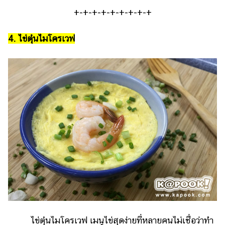
+-+-+-+-+-+-+-+-+
4. ไข่ตุ๋นไมโครเวฟ
ไข่ตุ๋นไมโครเวฟ เมนูไข่สุดง่ายที่หลายคนไม่เชื่อว่าทำ