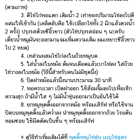
(ตามภาพ)
3. ตีไข่ไก่พอแตก เติมน้ำ 2 เท่าของปริมาณไข่ลงไปตี
ผสมให้เข้ากัน (เคล็ดลับคือ ใช้เปลือกไข่ทั้ง 2 ฉีกแล้วตวงน้ำ
2 ครั้ง) ปรุงรสด้วยซีอิ๊วขาว (ตัวไข่ปรุงรสอ่อน ๆ นะครับ
เดี๋ยวน้ำหมูมันจะออกมาแจมเพิ่มความเค็ม ผมเหยาะซีอิ๊วขาว
ไป 2 หยด)
4. เทส่วนผสมไข่ไก่ลงในถ้วยหมูบด
5. ใส่น้ำลงในหม้อ ต้มจนเดือดแล้วเบาไฟลง ใส่ถ้วย
ไข่วางลงในหม้อ (วิธีนี้สำหรับคนไม่มีชุดนึ่ง)
6. ปิดฝาหม้อแล้วนึ่งนานประมาณ 30 นาที
7. พอครบเวลา เปิดฝาออก ใช้ส้อมจิ้มลงไปเพื่อเช็ก
ความสุก ถ้ามีน้ำใส ๆ ไม่มีน้ำขุ่นออกมาเป็นอันใช้ได้
8. ยกหมูพุดดิ้งออกจากหม้อ พร้อมเสิร์ฟ หรือใช้จาน
ปิดบนหมูพุดดิ้งแล้วคว่ำลง นำหมูพุดดิ้งออกจากถ้วย โรยต้น
หอมซอย ใช้มีดตัดเป็นชิ้น ๆ พร้อมเสิร์ฟ
+ ดูวิธีทำเพิ่มเติมได้ที่
พุดดิ้งหมูไข่ตุ๋น เมนูไข่สูตร