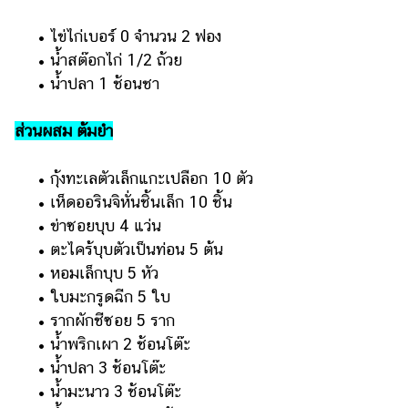
ออนไลน์
• ไข่ไก่เบอร์ 0 จำนวน 2 ฟอง
ติดต่อ
• น้ำสต๊อกไก่ 1/2 ถ้วย
โฆษณา
• น้ำปลา 1 ช้อนชา
แจ้ง
ปัญหา
ส่วนผสม ต้มยำ
ร่วม
งาน
• กุ้งทะเลตัวเล็กแกะเปลือก 10 ตัว
กับ
• เห็ดออรินจิหั่นชิ้นเล็ก 10 ชิ้น
เรา
• ข่าซอยบุบ 4 แว่น
• ตะไคร้บุบตัวเป็นท่อน 5 ต้น
• หอมเล็กบุบ 5 หัว
• ใบมะกรูดฉีก 5 ใบ
• รากผักชีซอย 5 ราก
• น้ำพริกเผา 2 ช้อนโต๊ะ
• น้ำปลา 3 ช้อนโต๊ะ
• น้ำมะนาว 3 ช้อนโต๊ะ