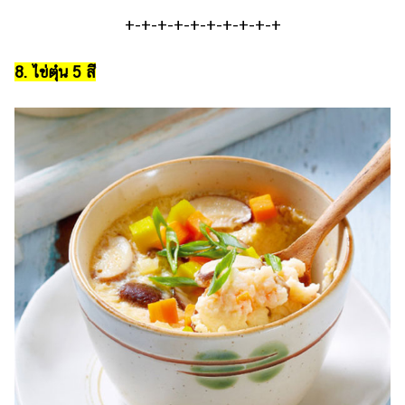
+-+-+-+-+-+-+-+-+-+
8. ไข่ตุ๋น 5 สี