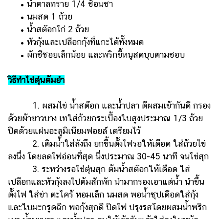
• น้ำตาลทราย 1/4 ช้อนชา
• นมสด 1 ถ้วย
• น้ำสต๊อกไก่ 2 ถ้วย
• หัวกุ้งและเปลือกกุ้งที่แกะได้ทั้งหมด
• ผักชีซอยเล็กน้อย และพริกขี้หนูสดบุบตามชอบ
วิธีทำไข่ตุ๋นต้มยำ
1.
ผสมไข่ น้ำสต๊อก และน้ำปลา ตีผสมเข้ากันดี กรอง
ด้วยผ้าขาวบาง เทใส่ถ้วยกระเบื้องใบสูงประมาณ 1/3 ถ้วย
ปิดด้วยแผ่นอะลูมิเนียมฟอยล์ เตรียมไว้
2.
เติมน้ำใส่ลังถึง ยกขึ้นตั้งไฟรอให้เดือด ใส่ถ้วยไข่
ลงนึ่ง โดยลดไฟอ่อนที่สุด นึ่งประมาณ 30-45 นาที จนไข่สุก
3.
ระหว่างรอไข่ตุ๋นสุก ต้มน้ำสต๊อกให้เดือด ใส่
เปลือกและหัวกุ้งลงไปต้มสักพัก นำมากรองเอาแต่น้ำ นำขึ้น
ตั้งไฟ ใส่ข่า ตะไคร้ หอมเล็ก นมสด พอน้ำซุปเดือดใส่กุ้ง
และใบมะกรูดฉีก พอกุ้งสุกดี ปิดไฟ ปรุงรสโดยผสมน้ำพริก