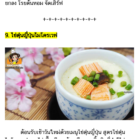
ยกลง โรยต้นหอม จัดเสิร์ฟ
+-+-+-+-+-+-+-+-+-+
9. ไข่ตุ๋นญี่ปุ่นไมโครเวฟ
ต้อนรับเช้าวันใหม่ด้วยเมนูไข่ตุ๋นญี่ปุ่น สูตรไข่ตุ๋น