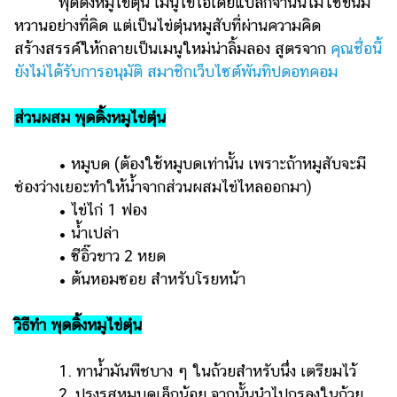
พุดดิ้งหมูไข่ตุ๋น เมนูไข่ไอเดียแปลกจานนี้ไม่ใช่ขนม
หวานอย่างที่คิด แต่เป็นไข่ตุ๋นหมูสับที่ผ่านความคิด
สร้างสรรค์ให้กลายเป็นเมนูใหม่น่าลิ้มลอง สูตรจาก
คุณชื่อนี้
ยังไม่ได้รับการอนุมัติ สมาชิกเว็บไซต์พันทิปดอทคอม
ส่วนผสม พุดดิ้งหมูไข่ตุ๋น
• หมูบด (ต้องใช้หมูบดเท่านั้น เพราะถ้าหมูสับจะมี
ช่องว่างเยอะทำให้น้ำจากส่วนผสมไข่ไหลออกมา)
• ไข่ไก่ 1 ฟอง
• น้ำเปล่า
• ซีอิ๊วขาว 2 หยด
• ต้นหอมซอย สำหรับโรยหน้า
วิธีทำ พุดดิ้งหมูไข่ตุ๋น
1. ทาน้ำมันพืชบาง ๆ ในถ้วยสำหรับนึ่ง เตรียมไว้
2. ปรุงรสหมูบดเล็กน้อย จากนั้นนำไปกรุลงในถ้วย