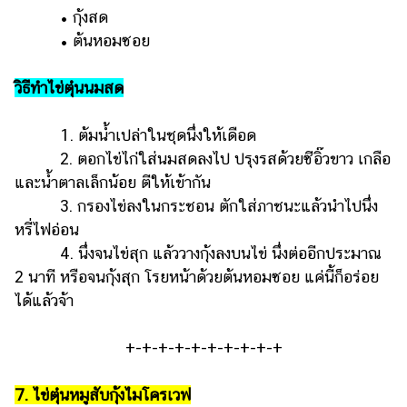
• กุ้งสด
• ต้นหอมซอย
วิธีทำไข่ตุ๋นนมสด
1. ต้มน้ำเปล่าในชุดนึ่งให้เดือด
2. ตอกไข่ไก่ใส่นมสดลงไป ปรุงรสด้วยซีอิ๊วขาว เกลือ
และน้ำตาลเล็กน้อย ตีให้เข้ากัน
3. กรองไข่ลงในกระชอน ตักใส่ภาชนะแล้วนำไปนึ่ง
หรี่ไฟอ่อน
4. นึ่งจนไข่สุก แล้ววางกุ้งลงบนไข่ นึ่งต่ออีกประมาณ
2 นาที หรือจนกุ้งสุก โรยหน้าด้วยต้นหอมซอย แค่นี้ก็อร่อย
ได้แล้วจ้า
+-+-+-+-+-+-+-+-+-+
7. ไข่ตุ๋นหมูสับกุ้งไมโครเวฟ