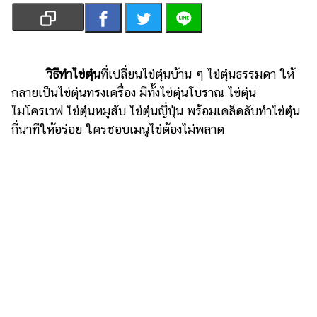
เงิน
การ
ศึกษา
วิธีทำไข่ตุ๋น
ที่เปลี่ยนไข่ตุ๋นบ้าน ๆ ไข่ตุ๋นธรรมดา ให้
บันเทิง
กลายเป็นไข่ตุ๋นทรงเครื่อง มีทั้งไข่ตุ๋นโบราณ ไข่ตุ๋น
ไมโครเวฟ ไข่ตุ๋นหมูสับ ไข่ตุ๋นญี่ปุ่น พร้อมเคล็ดลับทำไข่ตุ๋น
รูปภาพ
กี่นาทีให้อร่อย ใครชอบเมนูไข่ต้องไม่พลาด
ดู
หนัง
Music
Station
ละคร
บันเทิง
เกาหลี
ไลฟ์