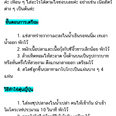
ค่ะ เพื่อน ๆ ใส่อะไรได้ตามใจชอบเลยค่ะ อย่างเช่น เนื้อสัตว์
ต่าง ๆ เป็นต้นค่ะ
ขั้นตอนการเตรียม
1. แช่สาหร่ายวากาเมะลงในน้ำเย็นรอจนนิ่ม เทเอา
น้ำออก พักไว้
2. หมักเนื้อปลาและเนื้อกุ้งกับซีอิ๊วขาวเล็กน้อย พักไว้
3. ล้างเห็ดหอมให้สะอาด บั้งด้านบนเป็นรูปกากบาท
หรือหั่นครึ่งให้สวยงาม ดึงแกนกลางออก เตรียมไว้
4. สไลซ์ลูกชิ้นปลาทามาโบโกะเป็นแผ่นบาง ๆ 4
แผ่น
วิธีทำไข่ตุ๋นญี่ปุ่น
1. ใส่ผงซุปปลาลงในน้ำเปล่า คนให้เข้ากัน นำเข้า
ไมโครเวฟประมาณ 10 วินาที พักไว้