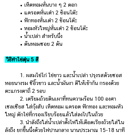
• ​เห็ดหอมหั่นบาง ๆ 2 ดอก
• ​แครอตหั่นเต๋า 2 ช้อนโต๊ะ
• ​ฟักทองหั่นเต๋า 2 ช้อนโต๊ะ
• ​หอมหัวใหญ่หั่นเต๋า 2 ช้อนโต๊ะ
• ​น้ำเปล่า สำหรับนึ่ง
• ​ต้นหอมซอย 2 ต้น
วิธีทำไข่ตุ๋น 5 สี
1. ผสมไข่ไก่ ไข่ขาว และน้ำเปล่า ปรุงรสด้วยซอส
หอยนางรม ซีอิ๊วขาว และน้ำมันงา ตีให้เข้ากัน กรองด้วย
ตะแกรงตาถี่ 2 รอบ
2. เตรียมถ้วยดินเผาที่ทนความร้อน 100 องศา
เซลเซียส ใส่กุ้งสับ เห็ดหอม แครอต ฟักทอง และหอมหัว
ใหญ่ ตักไข่ที่กรองเรียบร้อยแล้วใส่ลงไปในถ้วย
3. นำลังถึงใส่น้ำเปล่าตั้งไฟให้เดือดเรียงถ้วยใส่ใน
ลังถึง ยกขึ้นนึ่งด้วยไฟปานกลาง นานประมาณ 15-18 นาที