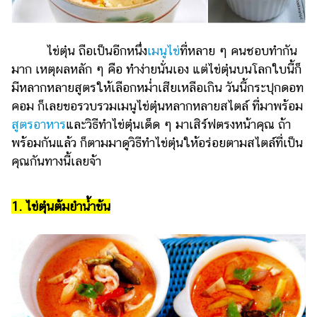
รถยนต์
บ้าน
ไข่ตุ๋น ถือเป็นอีกหนึ่ง
เมนูไข่
ที่หลาย ๆ คนชอบทำกัน
และ
มาก เหตุผลหลัก ๆ คือ ทำง่ายนั่นเอง แต่ไข่ตุ๋นบนโลกใบนี้ก็
การ
มีหลากหลายสูตรให้เลือกหม่ำเสียเหลือเกิน วันนี้กระปุกดอท
ตกแต่ง
คอม ก็เลยขอรวบรวมเมนูไข่ตุ๋นหลากหลายสไตล์ ที่มาพร้อม
มือ
สูตรอาหาร
และวิธีทำไข่ตุ๋นเด็ด ๆ มาเสิร์ฟตรงหน้าคุณ ถ้า
ถือ
พร้อมกันแล้ว ก็ตามมาดูวิธีทำไข่ตุ๋นให้อร่อยตามสไตล์ที่เป็น
คุณกันทางนี้เลยจ้า
ราคา
ทอง
ราคา
1. ไข่ตุ๋นต้มยำน้ำข้น
น้ำมัน
วา
ไร
ตี้