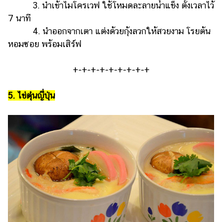
3. นำเข้าไมโครเวฟ ใช้โหมดละลายน้ำแข็ง ตั้งเวลาไว้
7 นาที
4. นำออกจากเตา แต่งด้วยกุ้งลวกให้สวยงาม โรยต้น
หอมซอย พร้อมเสิร์ฟ
+-+-+-+-+-+-+-+-+
5. ไข่ตุ๋นญี่ปุ่น