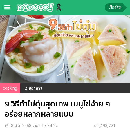
เรื่องฮิต
ข่าว-
ความ
รู้
ข่าว
ข่าว
บันเทิง
ตรวจ
cooking
เมนูอาหาร
หวย
9 วิธีทำไข่ตุ๋นสุดเทพ เมนูไข่ง่าย ๆ
ผล
บอล
อร่อยหลากหลายแบบ
สด
การ
18 ส.ค. 2568 เวลา 17:34:22
1,493,721