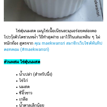
ไข่ตุ๋นนมสด เมนูไข่เนื้อเนียนละมุนอร่อยคล่องคอ
โปะกุ้งตัวโตชวนหม่ำ วิธีทำสุดง่าย เอาไว้กินเล่นเพลิน ๆ ไม่
หนักท้อง สูตรจาก
คุณ maekwansri สมาชิกเว็บไซต์พันทิป
ดอทคอม (#maekwansri)
ส่วนผสม ไข่ตุ๋นนมสด
• น้ำเปล่า (สำหรับนึ่ง)
• ไข่ไก่
• นมสด
• ซีอิ๊วขาว
• เกลือ
• น้ำตาลเล็กน้อย