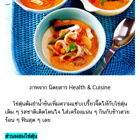
แต่งงาน
แม่
และ
เด็ก
สัตว์
เลี้ยง
Infographic
บริการ
ภาพจาก นิตยสาร Health & Cuisine
แอปฯ
กระปุก
ไข่ตุ๋นต้มยำน้ำข้นเพิ่มความแซ่บเปรี้ยวจี๊ดให้กับไข่ตุ๋น
คอร์ส
เดิม ๆ รสชาติเด็ดโดนใจ ใส่เครื่องแน่น ๆ กินกับข้าวสวย
ออนไลน์
ร้อน ๆ ฟินสุด ๆ เลย
เรียน
เลข
ส่วนผสมไข่ตุ๋น