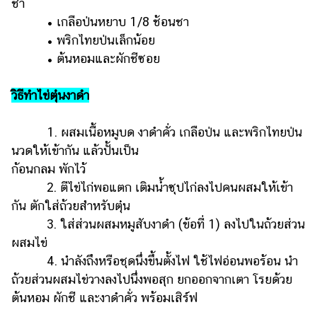
ชา
• เกลือป่นหยาบ 1/8 ช้อนชา
• พริกไทยป่นเล็กน้อย
• ต้นหอมและผักชีซอย
วิธีทำไข่ตุ๋นงาดำ
1. ผสมเนื้อหมูบด งาดำคั่ว เกลือป่น และพริกไทยป่น
นวดให้เข้ากัน แล้วปั้นเป็น
ก้อนกลม พักไว้
2. ตีไข่ไก่พอแตก เติมน้ำซุปไก่ลงไปคนผสมให้เข้า
กัน ตักใส่ถ้วยสำหรับตุ๋น
3. ใส่ส่วนผสมหมูสับงาดำ (ข้อที่ 1) ลงไปในถ้วยส่วน
ผสมไข่
4. นำลังถึงหรือชุดนึ่งขึ้นตั้งไฟ ใช้ไฟอ่อนพอร้อน นำ
ถ้วยส่วนผสมไข่วางลงไปนึ่งพอสุก ยกออกจากเตา โรยด้วย
ต้นหอม ผักชี และงาดำคั่ว พร้อมเสิร์ฟ