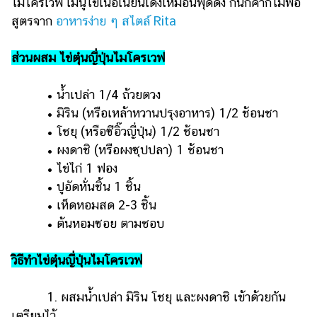
ไมโครเวฟ เมนูไข่เนื้อเนียนเด้งเหมือนพุดดิ้ง กินกี่คำก็ไม่พอ
สูตรจาก
อาหารง่าย ๆ สไตล์ Rita
ส่วนผสม ไข่ตุ๋นญี่ปุ่นไมโครเวฟ
• น้ำเปล่า 1/4 ถ้วยตวง
• มิริน (หรือเหล้าหวานปรุงอาหาร) 1/2 ช้อนชา
• โชยุ (หรือซีอิ๊วญี่ปุ่น) 1/2 ช้อนชา
• ผงดาชิ (หรือผงซุปปลา) 1 ช้อนชา
• ไข่ไก่ 1 ฟอง
• ปูอัดหั่นชิ้น 1 ชิ้น
• เห็ดหอมสด 2-3 ชิ้น
• ต้นหอมซอย ตามชอบ
วิธีทำไข่ตุ๋นญี่ปุ่นไมโครเวฟ
1. ผสมน้ำเปล่า มิริน โชยุ และผงดาชิ เข้าด้วยกัน
เตรียมไว้