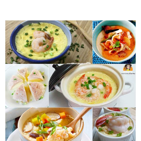
ไตล์
ดูด
วง
ผู้
หญิง
ผู้ชาย
สุขภาพ
ท่อง
เที่ยว
สูตร
อาหาร
ง่ายๆ
ช้อป
ปิ้ง