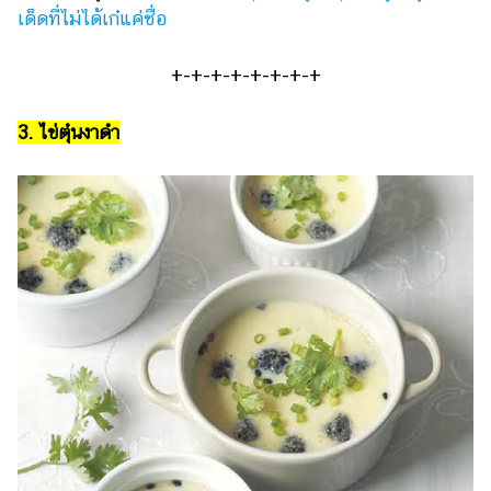
เด็ดที่ไม่ได้เก๋แค่ชื่อ
+-+-+-+-+-+-+-+
3. ไข่ตุ๋นงาดำ