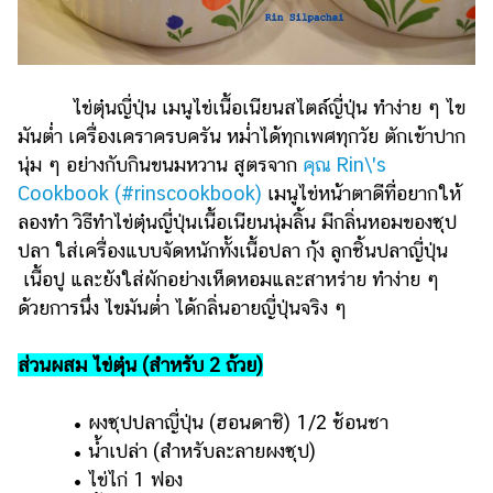
ไข่ตุ๋นญี่ปุ่น เมนูไข่เนื้อเนียนสไตล์ญี่ปุ่น ทำง่าย ๆ ไข
มันต่ำ เครื่องเคราครบครัน หม่ำได้ทุกเพศทุกวัย ตักเข้าปาก
นุ่ม ๆ อย่างกับกินขนมหวาน สูตรจาก
คุณ Rin\'s
Cookbook (#rinscookbook)
เมนูไข่หน้าตาดีที่อยากให้
ลองทำ วิธีทำไข่ตุ๋นญี่ปุ่นเนื้อเนียนนุ่มลิ้น มีกลิ่นหอมของซุป
ปลา ใส่เครื่องแบบจัดหนักทั้งเนื้อปลา กุ้ง ลูกชิ้นปลาญี่ปุ่น
เนื้อปู และยังใส่ผักอย่างเห็ดหอมและสาหร่าย ทำง่าย ๆ
ด้วยการนึ่ง ไขมันต่ำ ได้กลิ่นอายญี่ปุ่นจริง ๆ
ส่วนผสม ไข่ตุ๋น (สำหรับ 2 ถ้วย)
• ผงซุปปลาญี่ปุ่น (ฮอนดาชิ) 1/2 ช้อนชา
• น้ำเปล่า (สำหรับละลายผงซุป)
• ไข่ไก่ 1 ฟอง