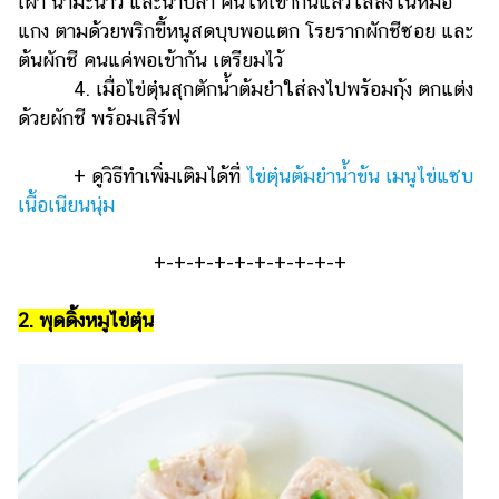
เผา น้ำมะนาว และน้ำปลา คนให้เข้ากันแล้วใส่ลงในหม้อ
แกง ตามด้วยพริกขี้หนูสดบุบพอแตก โรยรากผักชีซอย และ
ต้นผักชี คนแค่พอเข้ากัน เตรียมไว้
4.
เมื่อไข่ตุ๋นสุกตักน้ำต้มยำใส่ลงไปพร้อมกุ้ง ตกแต่ง
ด้วยผักชี พร้อมเสิร์ฟ
+ ดูวิธีทำเพิ่มเติมได้ที่
ไข่ตุ๋นต้มยำน้ำข้น เมนูไข่แซบ
เนื้อเนียนนุ่ม
+-+-+-+-+-+-+-+-+-+
2. พุดดิ้งหมูไข่ตุ๋น